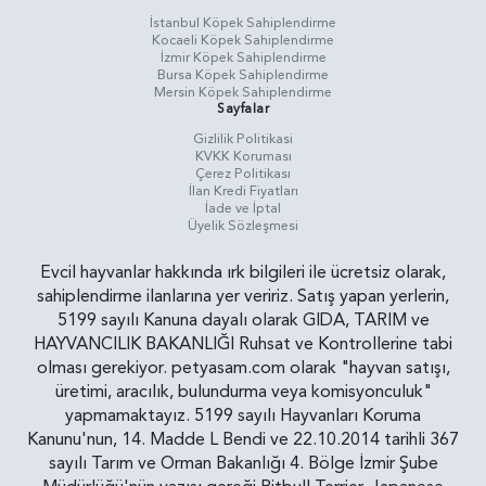
İstanbul Köpek Sahiplendirme
Kocaeli Köpek Sahiplendirme
İzmir Köpek Sahiplendirme
Bursa Köpek Sahiplendirme
Mersin Köpek Sahiplendirme
Sayfalar
Gizlilik Politikasi
KVKK Koruması
Çerez Politikası
İlan Kredi Fiyatları
İade ve İptal
Üyelik Sözleşmesi
Evcil hayvanlar hakkında ırk bilgileri ile ücretsiz olarak,
sahiplendirme ilanlarına yer veririz. Satış yapan yerlerin,
5199 sayılı Kanuna dayalı olarak GIDA, TARIM ve
HAYVANCILIK BAKANLIĞI Ruhsat ve Kontrollerine tabi
olması gerekiyor. petyasam.com olarak "hayvan satışı,
üretimi, aracılık, bulundurma veya komisyonculuk"
yapmamaktayız. 5199 sayılı Hayvanları Koruma
Kanunu'nun, 14. Madde L Bendi ve 22.10.2014 tarihli 367
sayılı Tarım ve Orman Bakanlığı 4. Bölge İzmir Şube