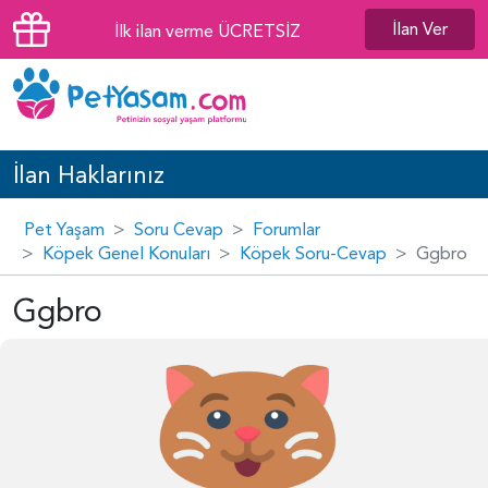
İlan Ver
İlk ilan verme ÜCRETSİZ
İlan Haklarınız
Pet Yaşam
Soru Cevap
Forumlar
Köpek Genel Konuları
Köpek Soru-Cevap
Ggbro
Ggbro