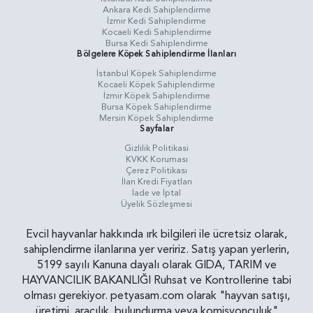
Ankara Kedi Sahiplendirme
İzmir Kedi Sahiplendirme
Kocaeli Kedi Sahiplendirme
Bursa Kedi Sahiplendirme
Bölgelere Köpek Sahiplendirme İlanları
İstanbul Köpek Sahiplendirme
Kocaeli Köpek Sahiplendirme
İzmir Köpek Sahiplendirme
Bursa Köpek Sahiplendirme
Mersin Köpek Sahiplendirme
Sayfalar
Gizlilik Politikasi
KVKK Koruması
Çerez Politikası
İlan Kredi Fiyatları
İade ve İptal
Üyelik Sözleşmesi
Evcil hayvanlar hakkında ırk bilgileri ile ücretsiz olarak,
sahiplendirme ilanlarına yer veririz. Satış yapan yerlerin,
5199 sayılı Kanuna dayalı olarak GIDA, TARIM ve
HAYVANCILIK BAKANLIĞI Ruhsat ve Kontrollerine tabi
olması gerekiyor. petyasam.com olarak "hayvan satışı,
üretimi, aracılık, bulundurma veya komisyonculuk"