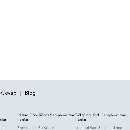
-Cevap
Blog
|
Irklara Göre Köpek Sahiplendirme
Bölgelere Kedi Sahiplendirme
nları
İlanları
İlanları
edi
Pomeranian Po Köpek
İstanbul Kedi Sahiplendirme