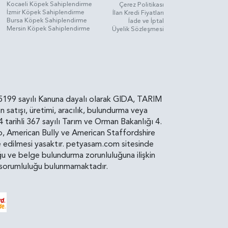
Kocaeli Köpek Sahiplendirme
Çerez Politikası
İzmir Köpek Sahiplendirme
İlan Kredi Fiyatları
Bursa Köpek Sahiplendirme
İade ve İptal
Mersin Köpek Sahiplendirme
Üyelik Sözleşmesi
rin, 5199 sayılı Kanuna dayalı olarak GIDA, TARIM
atışı, üretimi, aracılık, bulundurma veya
arihli 367 sayılı Tarım ve Orman Bakanlığı 4.
ro, American Bully ve American Staffordshire
diye edilmesi yasaktır. petyasam.com sitesinde
uluğu ve belge bulundurma zorunluluğuna ilişkin
bir sorumluluğu bulunmamaktadır.