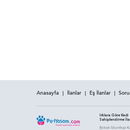
Anasayfa
İlanlar
Eş İlanlar
Soru
|
|
|
Irklara Göre Kedi
Sahiplendirme İla
British Shorthair K