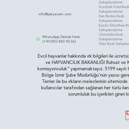
Sahiplendirme
Scottish Fold Ked
Sahiplendirme
info@petyasam.com
İran Kedisi Kedi
Sahiplendirme
Exotic Shorthair K
Sahiplendirme
Chinchilla Kedi
WhatsApp Destek Hattı
Sahiplendirme
(+90 850 840 90 36)
Tekir Kedi Sahipl
Evcil hayvanlar hakkında ırk bilgileri ile ücret
ve HAYVANCILIK BAKANLIĞI Ruhsat ve Kontr
komisyonculuk" yapmamaktayız. 5199 sayılı Ha
Bölge İzmir Şube Müdürlüğü'nün yazısı gereğ
Terrier ile bu ırkların melezlerinin sitemizd
kullanıcılar tarafından sağlanan her türlü ila
sorumluluk bu içerikleri giren 