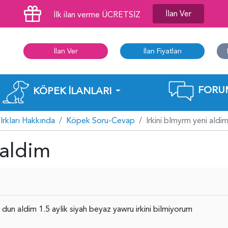
İlan Ver
İlk ilan verme ÜCRETSİZ
İlan Ver
İlan Fiyatları
FORU
KÖPEK İLANLARI
Irkları Hakkında
Köpek Soru-Cevap
Irkini blmyrm yeni aldi
 aldim
dun aldim 1.5 aylik siyah beyaz yawru irkini bilmiyorum