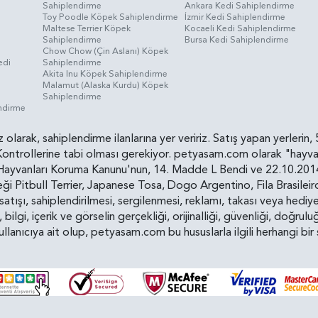
Sahiplendirme
Ankara Kedi Sahiplendirme
i
Toy Poodle Köpek Sahiplendirme
İzmir Kedi Sahiplendirme
Maltese Terrier Köpek
Kocaeli Kedi Sahiplendirme
Sahiplendirme
Bursa Kedi Sahiplendirme
Chow Chow (Çin Aslanı) Köpek
edi
Sahiplendirme
Akita Inu Köpek Sahiplendirme
Malamut (Alaska Kurdu) Köpek
Sahiplendirme
endirme
siz olarak, sahiplendirme ilanlarına yer veririz. Satış yapan yerle
ollerine tabi olması gerekiyor. petyasam.com olarak "hayvan s
yvanları Koruma Kanunu'nun, 14. Madde L Bendi ve 22.10.2014 t
i Pitbull Terrier, Japanese Tosa, Dogo Argentino, Fila Brasilei
e satışı, sahiplendirilmesi, sergilenmesi, reklamı, takası veya he
n, bilgi, içerik ve görselin gerçekliği, orijinalliği, güvenliği, doğr
kullanıcıya ait olup, petyasam.com bu hususlarla ilgili herhangi 