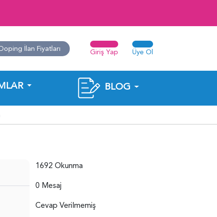
Doping İlan Fiyatları
Giriş Yap
Üye Ol
MLAR
BLOG
m
1692 Okunma
0 Mesaj
Cevap Verilmemiş