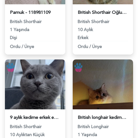
Pamuk - 118981109
British Shorthair Oğluma eş arıyorum - 118981068
British Shorthair
British Shorthair
1 Yaşında
10 Aylık
Dişi
Erkek
Ordu
/
Ünye
Ordu
/
Ünye
9 aylık kedime erkek eş arıyorum - 118980573
British longhair kedime dişi eş arıyorum - 118972327
British Shorthair
British Longhair
10 Aylıktan Küçük
1 Yaşında