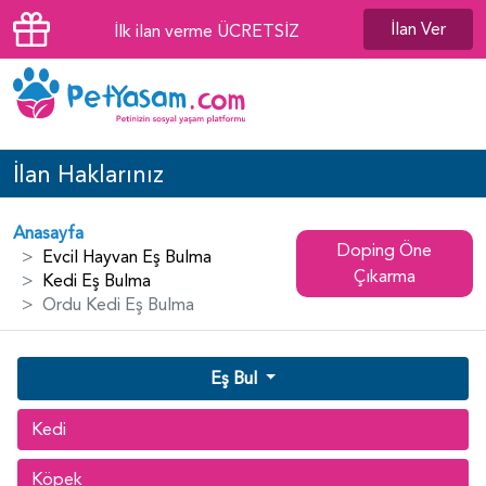
İlan Ver
İlk ilan verme ÜCRETSİZ
İlan Haklarınız
Anasayfa
Doping Öne
Evcil Hayvan Eş Bulma
Çıkarma
Kedi Eş Bulma
Ordu Kedi Eş Bulma
Eş Bul
Kedi
Köpek