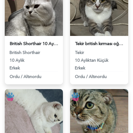
British Shorthair 10 Aylık Erkek Kızgınlıkta - 118983622
Tekir british kırması oğluma eş arıyorum - 118982407
British Shorthair
Tekir
10 Aylık
10 Aylıktan Küçük
Erkek
Erkek
Ordu
/
Altınordu
Ordu
/
Altınordu