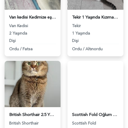
Van kedisi Kedimize eş arıyoruz - 118968628
Tekir 1 Yaşında Kızıma Eş Arıyorum - 977
Van Kedisi
Tekir
2 Yaşında
1 Yaşında
Dişi
Dişi
Ordu
/
Fatsa
Ordu
/
Altınordu
British Shorthair 2.5 Yaşında Kedime Eş Arıyorum - 1369
Scottish Fold Oğlum kızgınlıkta 2,5 Yaşında - 2946
British Shorthair
Scottish Fold