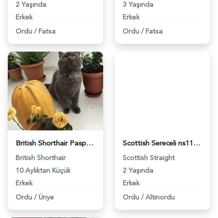
2 Yaşında
3 Yaşında
Erkek
Erkek
Ordu
/
Fatsa
Ordu
/
Fatsa
British Shorthair Paspas&#8217;ımıza Eş Arıyoruz - 5291
Scottish Sereceli ns1133 Erkek Kedimize Eş Arıyoruz - 8708
British Shorthair
Scottish Straight
10 Aylıktan Küçük
2 Yaşında
Erkek
Erkek
Ordu
/
Ünye
Ordu
/
Altınordu