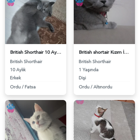
British Shorthair 10 Aylık Eş Arıyorum - 118971417
British shortair Kızım İçin Eş Arıyorum - 118969772
British Shorthair
British Shorthair
10 Aylık
1 Yaşında
Erkek
Dişi
Ordu
/
Fatsa
Ordu
/
Altınordu