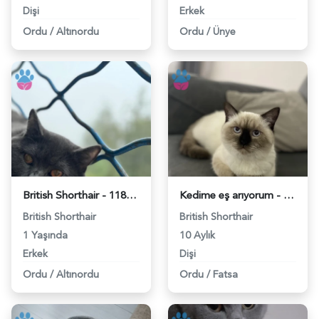
Dişi
Erkek
Ordu
/
Altınordu
Ordu
/
Ünye
British Shorthair - 118979416
Kedime eş arıyorum - 118977705
British Shorthair
British Shorthair
1 Yaşında
10 Aylık
Erkek
Dişi
Ordu
/
Altınordu
Ordu
/
Fatsa