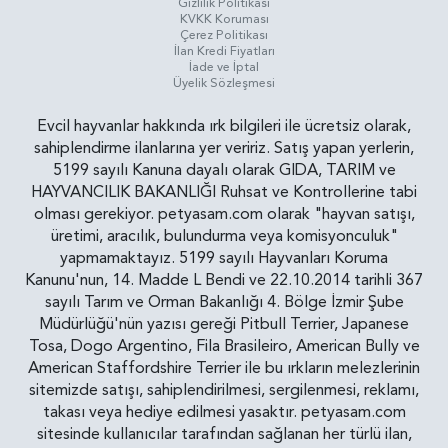
Gizlilik Politikasi
KVKK Koruması
Çerez Politikası
İlan Kredi Fiyatları
İade ve İptal
Üyelik Sözleşmesi
Evcil hayvanlar hakkında ırk bilgileri ile ücretsiz olarak,
sahiplendirme ilanlarına yer veririz. Satış yapan yerlerin,
5199 sayılı Kanuna dayalı olarak GIDA, TARIM ve
HAYVANCILIK BAKANLIĞI Ruhsat ve Kontrollerine tabi
olması gerekiyor. petyasam.com olarak "hayvan satışı,
üretimi, aracılık, bulundurma veya komisyonculuk"
yapmamaktayız. 5199 sayılı Hayvanları Koruma
Kanunu'nun, 14. Madde L Bendi ve 22.10.2014 tarihli 367
sayılı Tarım ve Orman Bakanlığı 4. Bölge İzmir Şube
Müdürlüğü'nün yazısı gereği Pitbull Terrier, Japanese
Tosa, Dogo Argentino, Fila Brasileiro, American Bully ve
American Staffordshire Terrier ile bu ırkların melezlerinin
sitemizde satışı, sahiplendirilmesi, sergilenmesi, reklamı,
takası veya hediye edilmesi yasaktır. petyasam.com
sitesinde kullanıcılar tarafından sağlanan her türlü ilan,