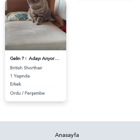
Gelin ?‍♀️ Adayı Arıyoruz? - 9320
British Shorthair
1 Yaşında
Erkek
Ordu
/
Perşembe
Anasayfa