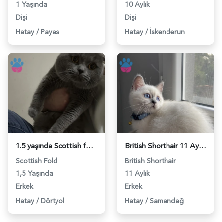
1 Yaşında
10 Aylık
Dişi
Dişi
Hatay
/
Payas
Hatay
/
İskenderun
1.5 yaşında Scottish fold erkeğimize dişi arıyoruz - 118975374
British Shorthair 11 Aylık Eş Arıyor - 118974791
Scottish Fold
British Shorthair
1,5 Yaşında
11 Aylık
Erkek
Erkek
Hatay
/
Dörtyol
Hatay
/
Samandağ