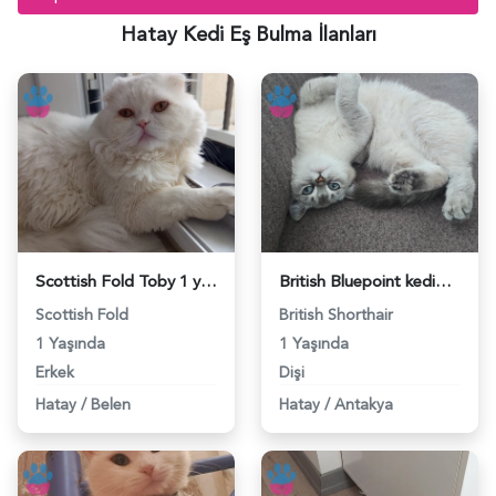
Hatay Kedi Eş Bulma İlanları
Scottish Fold Toby 1 yaşında - 118984427
British Bluepoint kedimize eş arıyoruz - 118984328
Scottish Fold
British Shorthair
1 Yaşında
1 Yaşında
Erkek
Dişi
Hatay
/
Belen
Hatay
/
Antakya