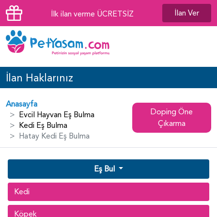
İlan Ver
İlk ilan verme ÜCRETSİZ
İlan Haklarınız
Anasayfa
Doping Öne
Evcil Hayvan Eş Bulma
Çıkarma
Kedi Eş Bulma
Hatay Kedi Eş Bulma
Eş Bul
Kedi
Köpek