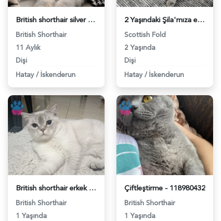
British shorthair silver point kızımıza eş arıyoruz - 118982263
2 Yaşındaki Şila'mıza eş arıyoruz - 118981964
British Shorthair
Scottish Fold
11 Aylık
2 Yaşında
Dişi
Dişi
Hatay
/
İskenderun
Hatay
/
İskenderun
British shorthair erkek kedime eş arıyorum - 118980936
Çiftleştirme - 118980432
British Shorthair
British Shorthair
1 Yaşında
1 Yaşında