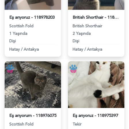
Eş arıyoruz - 118978203
British Shorthair - 118977871
Scottish Fold
British Shorthair
1 Yaşında
2 Yaşında
Dişi
Dişi
Hatay
/
Antakya
Hatay
/
Antakya
Eş arıyorum - 118976075
Eş arıyoruz - 118975397
Scottish Fold
Tekir