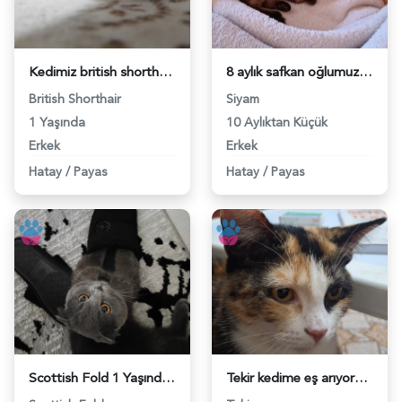
Kedimiz british shorthair - 118972466
8 aylık safkan oğlumuza eş arıyoruz - 118972355
British Shorthair
Siyam
1 Yaşında
10 Aylıktan Küçük
Erkek
Erkek
Hatay
/
Payas
Hatay
/
Payas
Scottish Fold 1 Yaşında Eş Arıyor - 118969689
Tekir kedime eş arıyorum - 118965984