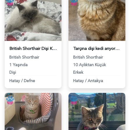
British Shorthair Dişi Kedi - 118978965
Tarçına dişi kedi arıyoruz - 118978486
British Shorthair
British Shorthair
1 Yaşında
10 Aylıktan Küçük
Dişi
Erkek
Hatay
/
Defne
Hatay
/
Antakya