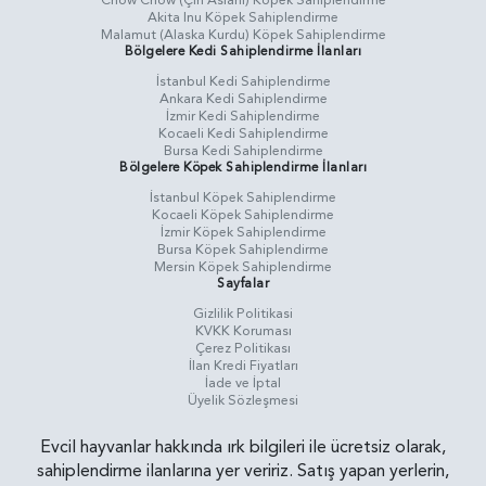
Chow Chow (Çin Aslanı) Köpek Sahiplendirme
Akita Inu Köpek Sahiplendirme
Malamut (Alaska Kurdu) Köpek Sahiplendirme
Bölgelere Kedi Sahiplendirme İlanları
İstanbul Kedi Sahiplendirme
Ankara Kedi Sahiplendirme
İzmir Kedi Sahiplendirme
Kocaeli Kedi Sahiplendirme
Bursa Kedi Sahiplendirme
Bölgelere Köpek Sahiplendirme İlanları
İstanbul Köpek Sahiplendirme
Kocaeli Köpek Sahiplendirme
İzmir Köpek Sahiplendirme
Bursa Köpek Sahiplendirme
Mersin Köpek Sahiplendirme
Sayfalar
Gizlilik Politikasi
KVKK Koruması
Çerez Politikası
İlan Kredi Fiyatları
İade ve İptal
Üyelik Sözleşmesi
Evcil hayvanlar hakkında ırk bilgileri ile ücretsiz olarak,
sahiplendirme ilanlarına yer veririz. Satış yapan yerlerin,