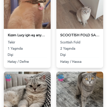
Kızım Lucy için eş arıyorum - 118984070
SCOOTİSH FOLD SAĞLIKLI DİŞİ KEDİME EŞ ARIYORUZ - 118983711
Tekir
Scottish Fold
1 Yaşında
2 Yaşında
Dişi
Dişi
Hatay
/
Defne
Hatay
/
Hassa