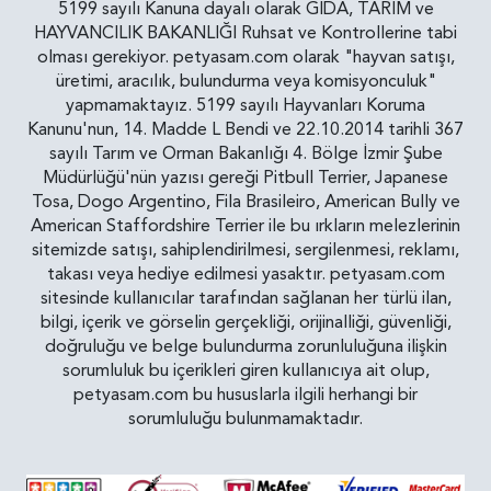
5199 sayılı Kanuna dayalı olarak GIDA, TARIM ve
HAYVANCILIK BAKANLIĞI Ruhsat ve Kontrollerine tabi
olması gerekiyor. petyasam.com olarak "hayvan satışı,
üretimi, aracılık, bulundurma veya komisyonculuk"
yapmamaktayız. 5199 sayılı Hayvanları Koruma
Kanunu'nun, 14. Madde L Bendi ve 22.10.2014 tarihli 367
sayılı Tarım ve Orman Bakanlığı 4. Bölge İzmir Şube
Müdürlüğü'nün yazısı gereği Pitbull Terrier, Japanese
Tosa, Dogo Argentino, Fila Brasileiro, American Bully ve
American Staffordshire Terrier ile bu ırkların melezlerinin
sitemizde satışı, sahiplendirilmesi, sergilenmesi, reklamı,
takası veya hediye edilmesi yasaktır. petyasam.com
sitesinde kullanıcılar tarafından sağlanan her türlü ilan,
bilgi, içerik ve görselin gerçekliği, orijinalliği, güvenliği,
doğruluğu ve belge bulundurma zorunluluğuna ilişkin
sorumluluk bu içerikleri giren kullanıcıya ait olup,
petyasam.com bu hususlarla ilgili herhangi bir
sorumluluğu bulunmamaktadır.