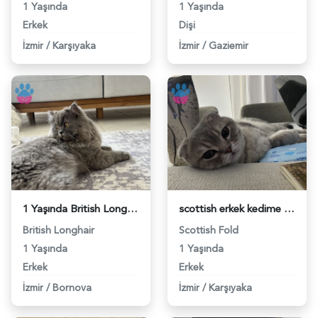
1 Yaşında
1 Yaşında
Erkek
Dişi
İzmir
/
Karşıyaka
İzmir
/
Gaziemir
1 Yaşında British Longhair Kızgınlıkta - 118984344
scottish erkek kedime eş arıyorum - 118984296
British Longhair
Scottish Fold
1 Yaşında
1 Yaşında
Erkek
Erkek
İzmir
/
Bornova
İzmir
/
Karşıyaka