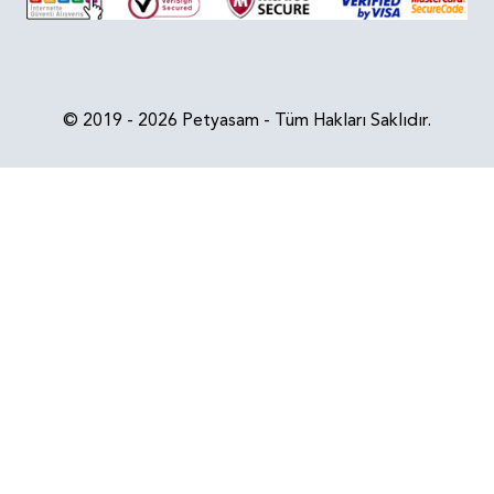
© 2019 - 2026 Petyasam - Tüm Hakları Saklıdır.