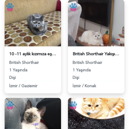
10 -11 aylık kızımıza eş arıyorum - 118984298
British Shorthair Yakışıklı damat adayı arıyoruz - 118984308
British Shorthair
British Shorthair
1 Yaşında
1 Yaşında
Dişi
Dişi
İzmir
/
Gaziemir
İzmir
/
Konak