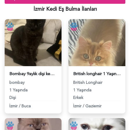
İzmir Kedi Eş Bulma İlanları
Bombay 9aylık dişi kedime eş arıyorum - 118984676
British longhair 1 Yaşında Eş Arıyor - 118984672
bombay
British Longhair
1 Yaşında
1 Yaşında
Dişi
Erkek
İzmir
/
Buca
İzmir
/
Gaziemir