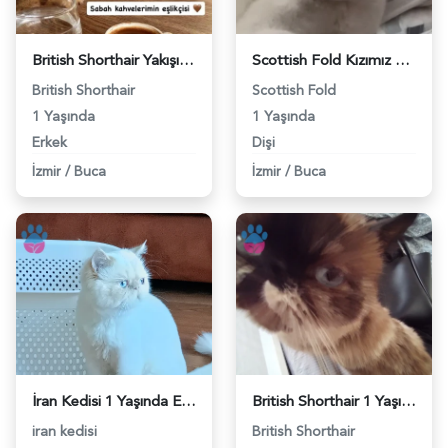
British Shorthair Yakışıklı Oğlumuza Gelin Arıyoruz - 118984373
Scottish Fold Kızımız Pera’ya Eş Arıyoruz - 118984357
British Shorthair
Scottish Fold
1 Yaşında
1 Yaşında
Erkek
Dişi
İzmir
/
Buca
İzmir
/
Buca
İran Kedisi 1 Yaşında Eş Arıyor - 118984327
British Shorthair 1 Yaşında Dişi Kızgınlıkta - 118984332
iran kedisi
British Shorthair