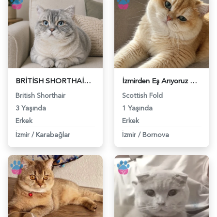
BRİTİSH SHORTHAİR LİNX POİNT OĞLUM BULIT TECRÜBELİDİR BASKIN GENE SAHİPTİR İZMİR YEŞİLYURTTAYIZ - 118984468
İzmirden Eş Arıyoruz Ny12 - 118984395
British Shorthair
Scottish Fold
3 Yaşında
1 Yaşında
Erkek
Erkek
İzmir
/
Karabağlar
İzmir
/
Bornova