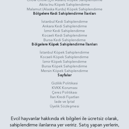
Chow Chow (Çin Aslanı) Köpek Sahiplendirme
Akita Inu Köpek Sahiplendirme
Malamut (Alaska Kurdu) Köpek Sahiplendirme
Bölgelere Kedi Sahiplendirme İlanları
İstanbul Kedi Sahiplendirme
Ankara Kedi Sahiplendirme
İzmir Kedi Sahiplendirme
Kocaeli Kedi Sahiplendirme
Bursa Kedi Sahiplendirme
Bölgelere Köpek Sahiplendirme İlanları
İstanbul Köpek Sahiplendirme
Kocaeli Köpek Sahiplendirme
İzmir Köpek Sahiplendirme
Bursa Köpek Sahiplendirme
Mersin Köpek Sahiplendirme
Sayfalar
Gizlilik Politikasi
KVKK Koruması
Çerez Politikası
İlan Kredi Fiyatları
İade ve İptal
Üyelik Sözleşmesi
Evcil hayvanlar hakkında ırk bilgileri ile ücretsiz olarak,
sahiplendirme ilanlarına yer veririz. Satış yapan yerlerin,