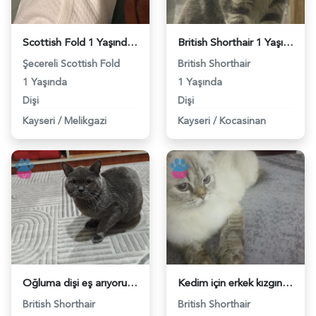
Scottish Fold 1 Yaşında Kızgınlıkta Kedime Eş Arıyorum - 118982434
British Shorthair 1 Yaşında Eş Arıyor - 118982303
Şecereli Scottish Fold
British Shorthair
1 Yaşında
1 Yaşında
Dişi
Dişi
Kayseri
/
Melikgazi
Kayseri
/
Kocasinan
Oğluma dişi eş arıyorum - 118982119
Kedim için erkek kızgın kedi arıyorum - 118982047
British Shorthair
British Shorthair