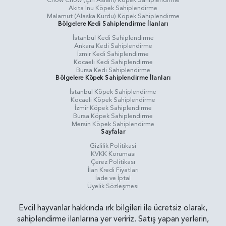
Chow Chow (Çin Aslanı) Köpek Sahiplendirme
Akita Inu Köpek Sahiplendirme
Malamut (Alaska Kurdu) Köpek Sahiplendirme
Bölgelere Kedi Sahiplendirme İlanları
İstanbul Kedi Sahiplendirme
Ankara Kedi Sahiplendirme
İzmir Kedi Sahiplendirme
Kocaeli Kedi Sahiplendirme
Bursa Kedi Sahiplendirme
Bölgelere Köpek Sahiplendirme İlanları
İstanbul Köpek Sahiplendirme
Kocaeli Köpek Sahiplendirme
İzmir Köpek Sahiplendirme
Bursa Köpek Sahiplendirme
Mersin Köpek Sahiplendirme
Sayfalar
Gizlilik Politikasi
KVKK Koruması
Çerez Politikası
İlan Kredi Fiyatları
İade ve İptal
Üyelik Sözleşmesi
Evcil hayvanlar hakkında ırk bilgileri ile ücretsiz olarak,
sahiplendirme ilanlarına yer veririz. Satış yapan yerlerin,