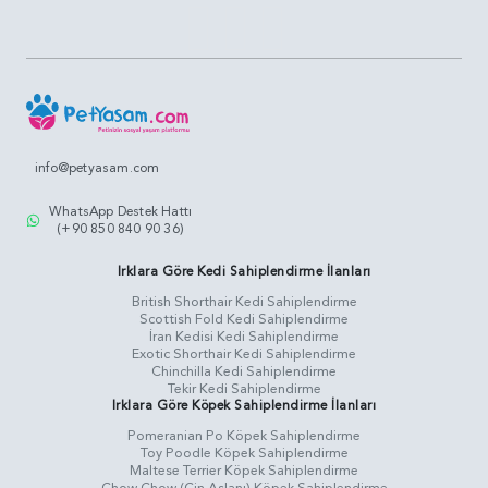
info@petyasam.com
WhatsApp Destek Hattı
(+90 850 840 90 36)
Irklara Göre Kedi Sahiplendirme İlanları
British Shorthair Kedi Sahiplendirme
Scottish Fold Kedi Sahiplendirme
İran Kedisi Kedi Sahiplendirme
Exotic Shorthair Kedi Sahiplendirme
Chinchilla Kedi Sahiplendirme
Tekir Kedi Sahiplendirme
Irklara Göre Köpek Sahiplendirme İlanları
Pomeranian Po Köpek Sahiplendirme
Toy Poodle Köpek Sahiplendirme
Maltese Terrier Köpek Sahiplendirme