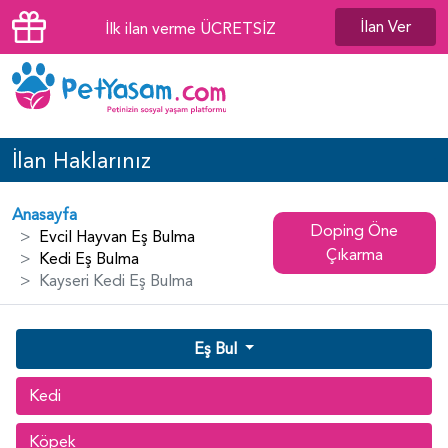
İlan Ver
İlk ilan verme ÜCRETSİZ
İlan Haklarınız
Anasayfa
Doping Öne
Evcil Hayvan Eş Bulma
Çıkarma
Kedi Eş Bulma
Kayseri Kedi Eş Bulma
Eş Bul
Kedi
Köpek