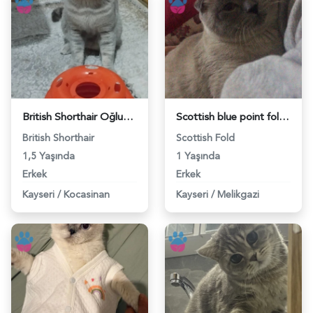
British Shorthair Oğlumuza eş arıyoruz - 118982806
Scottish blue point fold kedime eş arıyorum - 118982535
British Shorthair
Scottish Fold
1,5 Yaşında
1 Yaşında
Erkek
Erkek
Kayseri
/
Kocasinan
Kayseri
/
Melikgazi