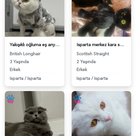
Yakışıklı oğluma eş arıyorum - 118981201
Isparta merkez kara sevda "Dremori" - 118979637
British Longhair
Scottish Straight
3 Yaşında
2 Yaşında
Erkek
Erkek
Isparta
/
Isparta
Isparta
/
Isparta