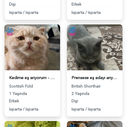
Dişi
Erkek
Isparta
/
Isparta
Isparta
/
Isparta
Kedime eş arıyorum - 118976449
Prensese eş adayı arıyoruz 2 yaşında british secereli - 118975741
Scottish Fold
British Shorthair
1 Yaşında
2 Yaşında
Erkek
Dişi
Isparta
/
Isparta
Isparta
/
Isparta