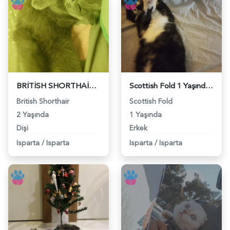
BRİTİSH SHORTHAİR EŞ - 118975726
Scottish Fold 1 Yaşında Erkek Kedim Eş Arıyor - 118974927
British Shorthair
Scottish Fold
2 Yaşında
1 Yaşında
Dişi
Erkek
Isparta
/
Isparta
Isparta
/
Isparta