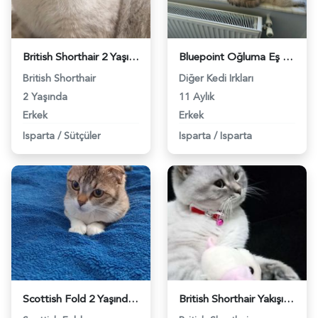
British Shorthair 2 Yaşında Kedime Eş Arıyorum - 118961852
Bluepoint Oğluma Eş Arıyoruz - 118961978
British Shorthair
Diğer Kedi Irkları
2 Yaşında
11 Aylık
Erkek
Erkek
Isparta
/
Sütçüler
Isparta
/
Isparta
Scottish Fold 2 Yaşında Kızıma Eş Arıyorum - 1152
British Shorthair Yakışıklı Oğlumuza Eş Arıyoruz - 1489