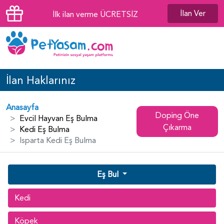
İlan Ver
İlk ilan verme ÜCRETSİZ
İlan Haklarınız
Anasayfa
Doping Öne
Evcil Hayvan Eş Bulma
Çıkarma
Kedi Eş Bulma
Isparta Kedi Eş Bulma
Eş Bul
Kedi
Köpek