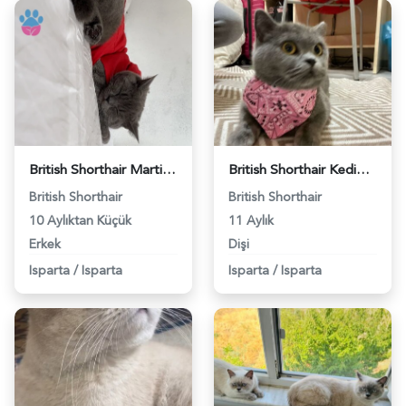
British Shorthair Martis Eş Arıyor - 118967839
British Shorthair Kedime Eş Arıyorum - 118961255
British Shorthair
British Shorthair
10 Aylıktan Küçük
11 Aylık
Erkek
Dişi
Isparta
/
Isparta
Isparta
/
Isparta