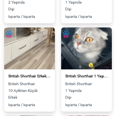
2 Yaşında
1 Yaşında
Dişi
Dişi
Isparta
/
Isparta
Isparta
/
Isparta
British Shorthair Erkek kedim için eş arıyorum - 118972027
British Shorthair 1 Yaşında Eş Arıyor - 118969533
British Shorthair
British Shorthair
10 Aylıktan Küçük
1 Yaşında
Erkek
Dişi
Isparta
/
Isparta
Isparta
/
Isparta