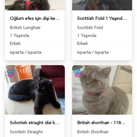
Oğlum efes için dişi kedi arıyorum - 118974410
Scottish Fold 1 Yaşında Eş Arıyor - 118973620
British Longhair
Scottish Fold
1 Yaşında
1 Yaşında
Erkek
Erkek
Isparta
/
Isparta
Isparta
/
Isparta
Schotish straght disi kedimle ciflestirmek için erkek kedi arıyorum - 118973287
British shorthair - 118972437
Scottish Straight
British Shorthair