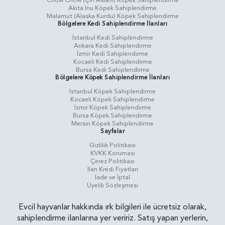
Chow Chow (Çin Aslanı) Köpek Sahiplendirme
Akita Inu Köpek Sahiplendirme
Malamut (Alaska Kurdu) Köpek Sahiplendirme
Bölgelere Kedi Sahiplendirme İlanları
İstanbul Kedi Sahiplendirme
Ankara Kedi Sahiplendirme
İzmir Kedi Sahiplendirme
Kocaeli Kedi Sahiplendirme
Bursa Kedi Sahiplendirme
Bölgelere Köpek Sahiplendirme İlanları
İstanbul Köpek Sahiplendirme
Kocaeli Köpek Sahiplendirme
İzmir Köpek Sahiplendirme
Bursa Köpek Sahiplendirme
Mersin Köpek Sahiplendirme
Sayfalar
Gizlilik Politikasi
KVKK Koruması
Çerez Politikası
İlan Kredi Fiyatları
İade ve İptal
Üyelik Sözleşmesi
Evcil hayvanlar hakkında ırk bilgileri ile ücretsiz olarak,
sahiplendirme ilanlarına yer veririz. Satış yapan yerlerin,