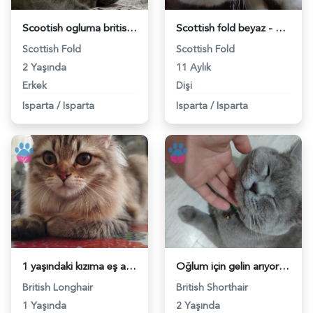
Scootish ogluma british eş arıyorum - 118979405
Scottish fold beyaz - 118978625
Scottish Fold
Scottish Fold
2 Yaşında
11 Aylık
Erkek
Dişi
Isparta
/
Isparta
Isparta
/
Isparta
1 yaşındaki kızıma eş arıyorum - 118978478
Oğlum için gelin arıyorum - 118976731
British Longhair
British Shorthair
1 Yaşında
2 Yaşında