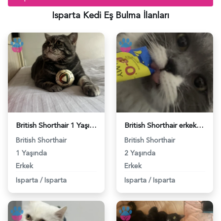
Isparta Kedi Eş Bulma İlanları
British Shorthair 1 Yaşında Eş Arıyor - 118984172
British Shorthair erkek kedime eş arıyorum - 118983390
British Shorthair
British Shorthair
1 Yaşında
2 Yaşında
Erkek
Erkek
Isparta
/
Isparta
Isparta
/
Isparta