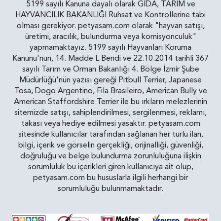
5199 sayılı Kanuna dayalı olarak GIDA, TARIM ve
HAYVANCILIK BAKANLIĞI Ruhsat ve Kontrollerine tabi
olması gerekiyor. petyasam.com olarak "hayvan satışı,
üretimi, aracılık, bulundurma veya komisyonculuk"
yapmamaktayız. 5199 sayılı Hayvanları Koruma
Kanunu'nun, 14. Madde L Bendi ve 22.10.2014 tarihli 367
sayılı Tarım ve Orman Bakanlığı 4. Bölge İzmir Şube
Müdürlüğü'nün yazısı gereği Pitbull Terrier, Japanese
Tosa, Dogo Argentino, Fila Brasileiro, American Bully ve
American Staffordshire Terrier ile bu ırkların melezlerinin
sitemizde satışı, sahiplendirilmesi, sergilenmesi, reklamı,
takası veya hediye edilmesi yasaktır. petyasam.com
sitesinde kullanıcılar tarafından sağlanan her türlü ilan,
bilgi, içerik ve görselin gerçekliği, orijinalliği, güvenliği,
doğruluğu ve belge bulundurma zorunluluğuna ilişkin
sorumluluk bu içerikleri giren kullanıcıya ait olup,
petyasam.com bu hususlarla ilgili herhangi bir
sorumluluğu bulunmamaktadır.