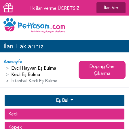
İlan Ver
İlk ilan verme ÜCRETSİZ
İlan Haklarınız
Anasayfa
Doping Öne
Evcil Hayvan Eş Bulma
Çıkarma
Kedi Eş Bulma
İstanbul Kedi Eş Bulma
Eş Bul
Kedi
Köpek