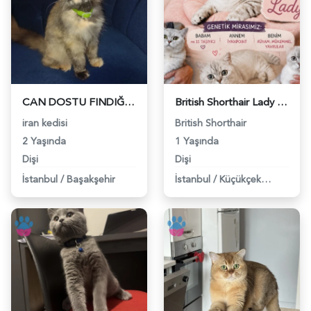
CAN DOSTU FINDIĞA YUVA ARIYORUZ - 118984660
British Shorthair Lady kociş arıyor - 118984656
iran kedisi
British Shorthair
2 Yaşında
1 Yaşında
Dişi
Dişi
İstanbul
/
Başakşehir
İstanbul
/
Küçükçekmece