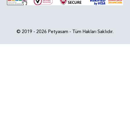
© 2019 - 2026 Petyasam - Tüm Hakları Saklıdır.