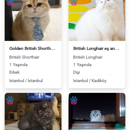
Golden British Shorthair 1 Yaşında Eş Arıyor - 118984604
British Longhair eş arıyoruz - 118984588
British Shorthair
British Longhair
1 Yaşında
1 Yaşında
Erkek
Dişi
İstanbul
/
İstanbul
İstanbul
/
Kadiköy