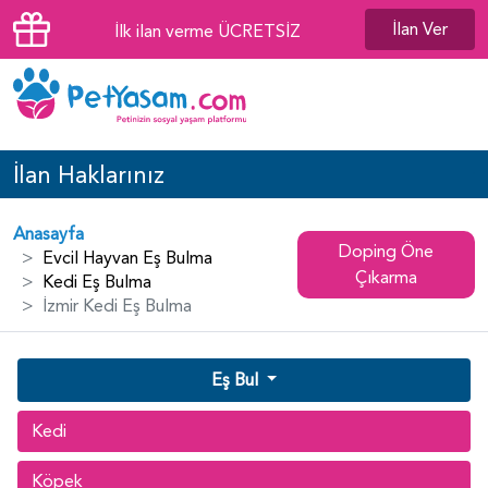
İlan Ver
İlk ilan verme ÜCRETSİZ
İlan Haklarınız
Anasayfa
Doping Öne
Evcil Hayvan Eş Bulma
Çıkarma
Kedi Eş Bulma
İzmir Kedi Eş Bulma
Eş Bul
Kedi
Köpek