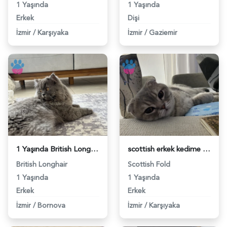
1 Yaşında
1 Yaşında
Erkek
Dişi
İzmir
/
Karşıyaka
İzmir
/
Gaziemir
1 Yaşında British Longhair Kızgınlıkta - 118984344
scottish erkek kedime eş arıyorum - 118984296
British Longhair
Scottish Fold
1 Yaşında
1 Yaşında
Erkek
Erkek
İzmir
/
Bornova
İzmir
/
Karşıyaka