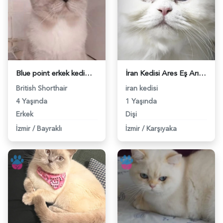
Blue point erkek kedimize dişi eş arıyoruz - 118984655
İran Kedisi Ares Eş Arıyor - 118984647
British Shorthair
iran kedisi
4 Yaşında
1 Yaşında
Erkek
Dişi
İzmir
/
Bayraklı
İzmir
/
Karşıyaka