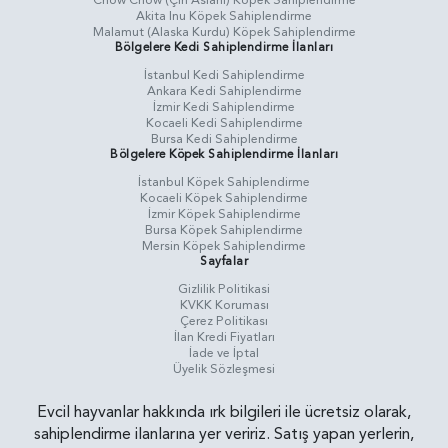
Chow Chow (Çin Aslanı) Köpek Sahiplendirme
Akita Inu Köpek Sahiplendirme
Malamut (Alaska Kurdu) Köpek Sahiplendirme
Bölgelere Kedi Sahiplendirme İlanları
İstanbul Kedi Sahiplendirme
Ankara Kedi Sahiplendirme
İzmir Kedi Sahiplendirme
Kocaeli Kedi Sahiplendirme
Bursa Kedi Sahiplendirme
Bölgelere Köpek Sahiplendirme İlanları
İstanbul Köpek Sahiplendirme
Kocaeli Köpek Sahiplendirme
İzmir Köpek Sahiplendirme
Bursa Köpek Sahiplendirme
Mersin Köpek Sahiplendirme
Sayfalar
Gizlilik Politikasi
KVKK Koruması
Çerez Politikası
İlan Kredi Fiyatları
İade ve İptal
Üyelik Sözleşmesi
Evcil hayvanlar hakkında ırk bilgileri ile ücretsiz olarak,
sahiplendirme ilanlarına yer veririz. Satış yapan yerlerin,