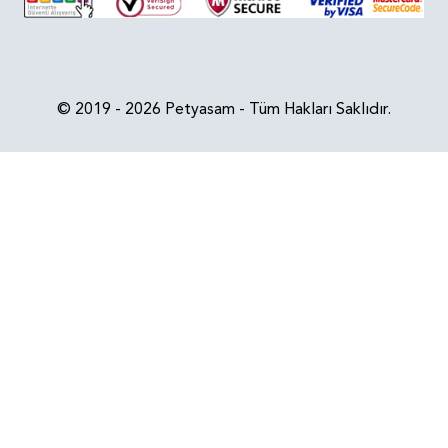
© 2019 - 2026 Petyasam - Tüm Hakları Saklıdır.