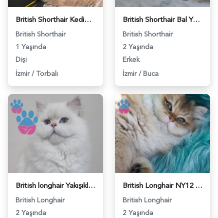
British Shorthair Kedime Eş Arıyorum - 118984649
British Shorthair Bal Yanaklı Yakışıklı Oğlum - 118984554
British Shorthair
British Shorthair
1 Yaşında
2 Yaşında
Dişi
Erkek
İzmir
/
Torbalı
İzmir
/
Buca
British longhair Yakışıklı Asil Safkan Beyaz oğlum - 118984551
British Longhair NY12 Kodlu Yavru Eş Arıyor - 118984552
British Longhair
British Longhair
2 Yaşında
2 Yaşında