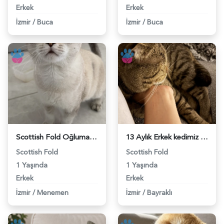
Erkek
Erkek
İzmir
/
Buca
İzmir
/
Buca
Scottish Fold Oğluma Dişi Arıyoruz - 118984517
13 Aylık Erkek kedimiz Badem’e eş arıyoruz - 118984505
Scottish Fold
Scottish Fold
1 Yaşında
1 Yaşında
Erkek
Erkek
İzmir
/
Menemen
İzmir
/
Bayraklı