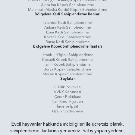
Chow Chow (Çin Aslanı) Köpek Sahiplendirme
Akita Inu Köpek Sahiplendirme
Malamut (Alaska Kurdu) Köpek Sahiplendirme
Bölgelere Kedi Sahiplendirme İlanları
İstanbul Kedi Sahiplendirme
Ankara Kedi Sahiplendirme
İzmir Kedi Sahiplendirme
Kocaeli Kedi Sahiplendirme
Bursa Kedi Sahiplendirme
Bölgelere Köpek Sahiplendirme İlanları
İstanbul Köpek Sahiplendirme
Kocaeli Köpek Sahiplendirme
İzmir Köpek Sahiplendirme
Bursa Köpek Sahiplendirme
Mersin Köpek Sahiplendirme
Sayfalar
Gizlilik Politikasi
KVKK Koruması
Çerez Politikası
İlan Kredi Fiyatları
İade ve İptal
Üyelik Sözleşmesi
Evcil hayvanlar hakkında ırk bilgileri ile ücretsiz olarak,
sahiplendirme ilanlarına yer veririz. Satış yapan yerlerin,