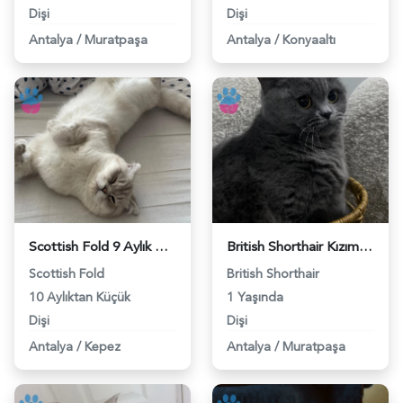
Dişi
Dişi
Antalya
/
Muratpaşa
Antalya
/
Konyaaltı
Scottish Fold 9 Aylık Kedime Eş Arıyorum - 118984295
British Shorthair Kızımı çiftleştirmek istiyorum - 118984253
Scottish Fold
British Shorthair
10 Aylıktan Küçük
1 Yaşında
Dişi
Dişi
Antalya
/
Kepez
Antalya
/
Muratpaşa