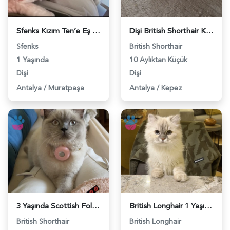
Sfenks Kızım Ten’e Eş Arıyorum - 118984073
Dişi British Shorthair Kızgınlıkta - 118983907
Sfenks
British Shorthair
1 Yaşında
10 Aylıktan Küçük
Dişi
Dişi
Antalya
/
Muratpaşa
Antalya
/
Kepez
3 Yaşında Scottish Fold Kedim Eş Arıyor - 118983888
British Longhair 1 Yaşında Eş Arıyor - 118983803
British Shorthair
British Longhair