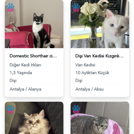
Domestic Shorthair cinsi kızıma erkek arıyoruz - 118983676
Dişi Van Kedisi Kızgınlıkta - 118983670
Diğer Kedi Irkları
Van Kedisi
1,5 Yaşında
10 Aylıktan Küçük
Dişi
Dişi
Antalya
/
Alanya
Antalya
/
Aksu