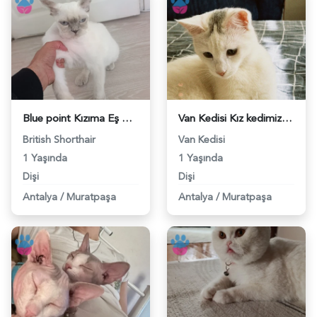
Blue point Kızıma Eş Arıyorum - 118984209
Van Kedisi Kız kedimize eş arıyoruz - 118984110
British Shorthair
Van Kedisi
1 Yaşında
1 Yaşında
Dişi
Dişi
Antalya
/
Muratpaşa
Antalya
/
Muratpaşa