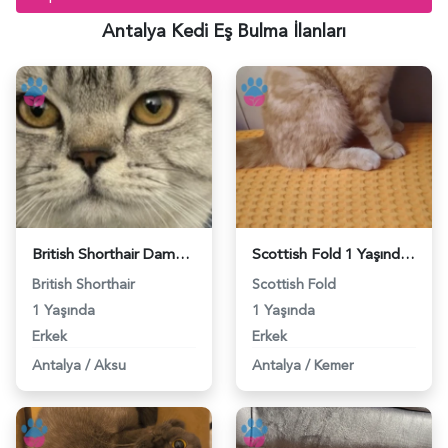
Antalya Kedi Eş Bulma İlanları
British Shorthair Damadımıza Gelin Arıyoruz - 118984627
Scottish Fold 1 Yaşında - 118984631
British Shorthair
Scottish Fold
1 Yaşında
1 Yaşında
Erkek
Erkek
Antalya
/
Aksu
Antalya
/
Kemer