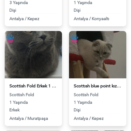
3 Yaşında
1 Yaşında
Dişi
Dişi
Antalya
/
Kepez
Antalya
/
Konyaaltı
Scottish Fold Erkek 1 Yaşında - 118983805
Scottısh blue point kızıma eş arıyorum - 118983693
Scottish Fold
Scottish Fold
1 Yaşında
1 Yaşında
Erkek
Dişi
Antalya
/
Muratpaşa
Antalya
/
Kepez