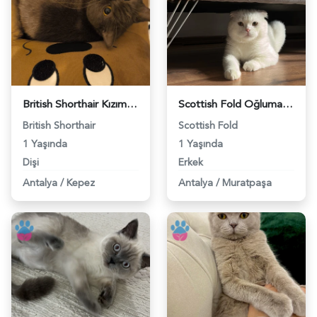
British Shorthair Kızıma Eş Arıyorum 1 Yaşında - 118984488
Scottish Fold Oğluma Dişi Arıyorum - 118984466
British Shorthair
Scottish Fold
1 Yaşında
1 Yaşında
Dişi
Erkek
Antalya
/
Kepez
Antalya
/
Muratpaşa