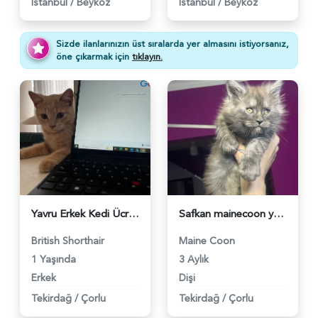
İstanbul
/
Beykoz
İstanbul
/
Beykoz
Sizde ilanlarınızın üst sıralarda yer almasını istiyorsanız,
öne çıkarmak için
tıklayın.
Yavru Erkek Kedi Ücretsiz Sahiplendirme - 5324
Safkan mainecoon yavrular Smoke - 3826
British Shorthair
Maine Coon
1 Yaşında
3 Aylık
Erkek
Dişi
Tekirdağ
/
Çorlu
Tekirdağ
/
Çorlu