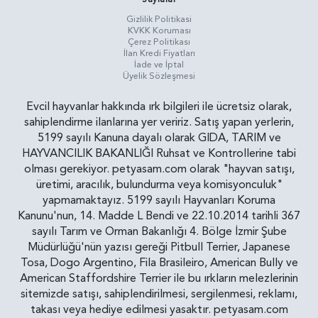
Gizlilik Politikasi
KVKK Koruması
Çerez Politikası
İlan Kredi Fiyatları
İade ve İptal
Üyelik Sözleşmesi
Evcil hayvanlar hakkında ırk bilgileri ile ücretsiz olarak,
sahiplendirme ilanlarına yer veririz. Satış yapan yerlerin,
5199 sayılı Kanuna dayalı olarak GIDA, TARIM ve
HAYVANCILIK BAKANLIĞI Ruhsat ve Kontrollerine tabi
olması gerekiyor. petyasam.com olarak "hayvan satışı,
üretimi, aracılık, bulundurma veya komisyonculuk"
yapmamaktayız. 5199 sayılı Hayvanları Koruma
Kanunu'nun, 14. Madde L Bendi ve 22.10.2014 tarihli 367
sayılı Tarım ve Orman Bakanlığı 4. Bölge İzmir Şube
Müdürlüğü'nün yazısı gereği Pitbull Terrier, Japanese
Tosa, Dogo Argentino, Fila Brasileiro, American Bully ve
American Staffordshire Terrier ile bu ırkların melezlerinin
sitemizde satışı, sahiplendirilmesi, sergilenmesi, reklamı,
takası veya hediye edilmesi yasaktır. petyasam.com