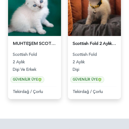
MUHTEŞEM SCOTTİSH FOLD BLUEPOİNT - 467
Scottish Fold 2 Aylık Dişi Yuva Arıyor - 468
Scottish Fold
Scottish Fold
2 Aylık
2 Aylık
Dişi Ve Erkek
Dişi
GÜVENILIR ÜYE
GÜVENILIR ÜYE
Tekirdağ
/
Çorlu
Tekirdağ
/
Çorlu