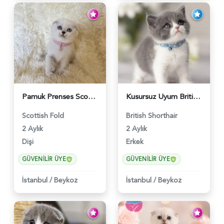
Pamuk Prenses Scottish Fold Maviş Yavrumuz - 6009
Kusursuz Uyum British Shorthair Bi Color Erkek - 6011
Scottish Fold
British Shorthair
2 Aylık
2 Aylık
Dişi
Erkek
GÜVENILIR ÜYE
GÜVENILIR ÜYE
İstanbul
/
Beykoz
İstanbul
/
Beykoz