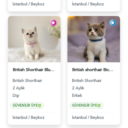
İstanbul
/
Beykoz
İstanbul
/
Beykoz
British Shorthair Blue Point Kızımız 2 Aylık - 5149
British shorthair Bicolor Lilac Erkek - 5905
British Shorthair
British Shorthair
2 Aylık
2 Aylık
Dişi
Erkek
GÜVENILIR ÜYE
GÜVENILIR ÜYE
İstanbul
/
Beykoz
İstanbul
/
Beykoz