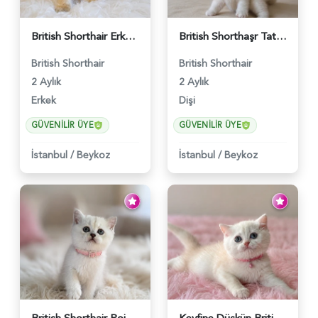
British Shorthair Erkek Golden Yavrumuz - 5567
British Shorthaşr Tatlı Yavrumuz 2 Aylık - 5569
British Shorthair
British Shorthair
2 Aylık
2 Aylık
Erkek
Dişi
GÜVENILIR ÜYE
GÜVENILIR ÜYE
İstanbul
/
Beykoz
İstanbul
/
Beykoz