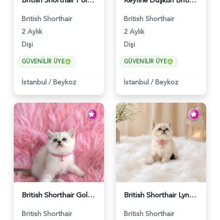
British Shorthair Point Güzelliklerimiz - 5574
Keyfine Düşkün British Shorthair Dişi Yavrumuz - 5570
British Shorthair
British Shorthair
2 Aylık
2 Aylık
Dişi
Dişi
GÜVENILIR ÜYE
GÜVENILIR ÜYE
İstanbul
/
Beykoz
İstanbul
/
Beykoz
British Shorthair Golden Point Yavrumuz - 5571
British Shorthair Lynx Point Güzel Kızımız - 4640
British Shorthair
British Shorthair