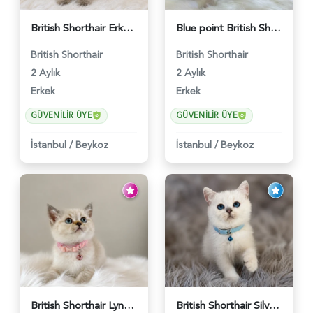
British Shorthair Erkek Bluepoint 2 Aylık - 4448
Blue point British Shorthair Kedim 2 Aylık - 4132
British Shorthair
British Shorthair
2 Aylık
2 Aylık
Erkek
Erkek
GÜVENILIR ÜYE
GÜVENILIR ÜYE
İstanbul
/
Beykoz
İstanbul
/
Beykoz
British Shorthair Lynx Point Dişi Yavrumuz Yuva Arıyor - 5148
British Shorthair Silver Point Erkek 2 Aylık - 6122