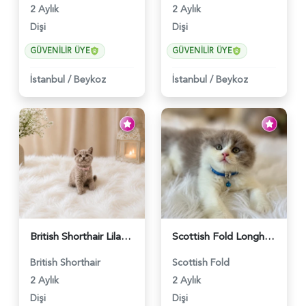
2 Aylık
2 Aylık
Dişi
Dişi
GÜVENILIR ÜYE
GÜVENILIR ÜYE
İstanbul
/
Beykoz
İstanbul
/
Beykoz
British Shorthair Lilac Renk Dişi Yavrumuz - 4646
Scottish Fold Longhair Lilac Bi Color 2 Aylık - 5908
British Shorthair
Scottish Fold
2 Aylık
2 Aylık
Dişi
Dişi