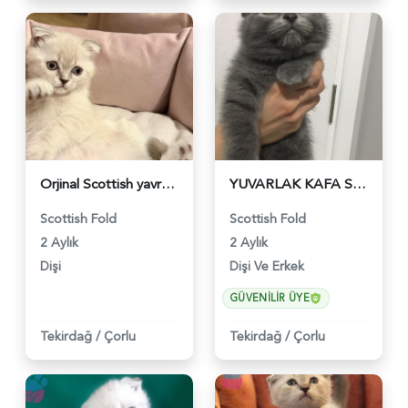
Orjinal Scottish yavru - 3575
YUVARLAK KAFA SCOTTİSH FOLD DİŞİ VE ERKEK - 454
Scottish Fold
Scottish Fold
2 Aylık
2 Aylık
Dişi
Dişi Ve Erkek
GÜVENILIR ÜYE
Tekirdağ
/
Çorlu
Tekirdağ
/
Çorlu