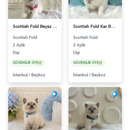
Scottish Fold Beyaz Dişi Baby Face 2 Aylık - 3704
Scottish Fold Kar Beyazı Dişi 2 Aylık - 2980
Scottish Fold
Scottish Fold
2 Aylık
2 Aylık
Dişi
Dişi
GÜVENILIR ÜYE
GÜVENILIR ÜYE
İstanbul
/
Beykoz
İstanbul
/
Beykoz