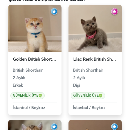
Golden British Shorthair Sapsarı Oğlumuz - 5560
Lilac Renk British Shorthair Prensesimiz - 5561
British Shorthair
British Shorthair
2 Aylık
2 Aylık
Erkek
Dişi
GÜVENILIR ÜYE
GÜVENILIR ÜYE
İstanbul
/
Beykoz
İstanbul
/
Beykoz