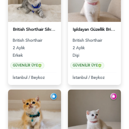
British Shorthair Silver Tabby Erkek Top Kafa Yavrumuz - 5564
Işıldayan Güzellik British Shorthair Kızımız - 5568
British Shorthair
British Shorthair
2 Aylık
2 Aylık
Erkek
Dişi
GÜVENILIR ÜYE
GÜVENILIR ÜYE
İstanbul
/
Beykoz
İstanbul
/
Beykoz