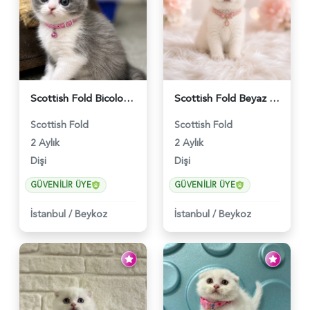
Scottish Fold Bicolor Lilac Dişi - 6014
Scottish Fold Beyaz Güzellik 2 Aylık - 4690
Scottish Fold
Scottish Fold
2 Aylık
2 Aylık
Dişi
Dişi
GÜVENILIR ÜYE
GÜVENILIR ÜYE
İstanbul
/
Beykoz
İstanbul
/
Beykoz