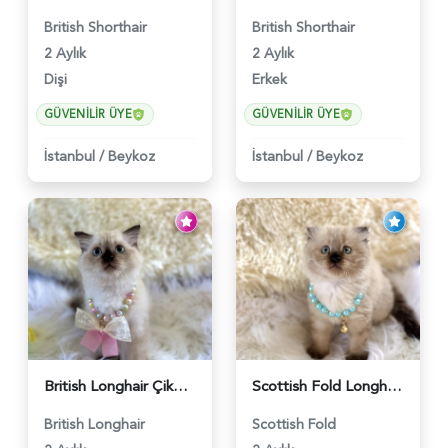
British Shorthair
British Shorthair
2 Aylık
2 Aylık
Dişi
Erkek
GÜVENILIR ÜYE
GÜVENILIR ÜYE
İstanbul
/
Beykoz
İstanbul
/
Beykoz
British Longhair Çikolata Nadir Renk Göz Kamaştırıcı - 6117
Scottish Fold Longhair Çikolata Erkek Yavrumuz - 6119
British Longhair
Scottish Fold