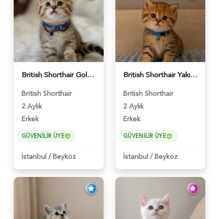
British Shorthair Golden Tabby Black Yavrumuz - 5582
British Shorthair Yakışıklı Bey Golden Tabby Erkek - 5559
British Shorthair
British Shorthair
2 Aylık
2 Aylık
Erkek
Erkek
GÜVENILIR ÜYE
GÜVENILIR ÜYE
İstanbul
/
Beykoz
İstanbul
/
Beykoz