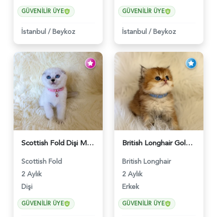
GÜVENILIR ÜYE
GÜVENILIR ÜYE
İstanbul
/
Beykoz
İstanbul
/
Beykoz
Scottish Fold Dişi Mükemmel Yavrumuz - 5909
British Longhair Golden Erkek Yavrumuz - 5910
Scottish Fold
British Longhair
2 Aylık
2 Aylık
Dişi
Erkek
GÜVENILIR ÜYE
GÜVENILIR ÜYE