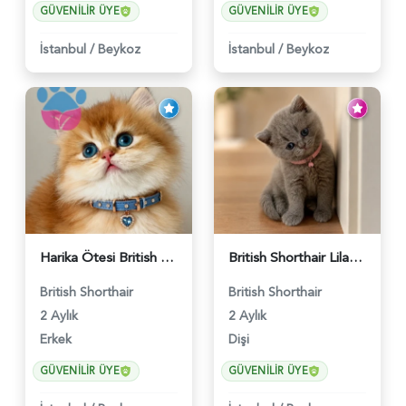
GÜVENILIR ÜYE
GÜVENILIR ÜYE
İstanbul
/
Beykoz
İstanbul
/
Beykoz
Harika Ötesi British Longhair Golden Parlayan Yıldız - 6141
British Shorthair Lilac Dişi Tatlı Kızımız - 5236
British Shorthair
British Shorthair
2 Aylık
2 Aylık
Erkek
Dişi
GÜVENILIR ÜYE
GÜVENILIR ÜYE