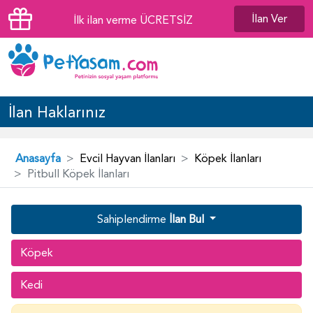
İlan Ver
İlk ilan verme ÜCRETSİZ
İlan Haklarınız
Anasayfa
Evcil Hayvan İlanları
Köpek İlanları
Pitbull Köpek İlanları
Sahiplendirme
İlan Bul
Köpek
Kedi