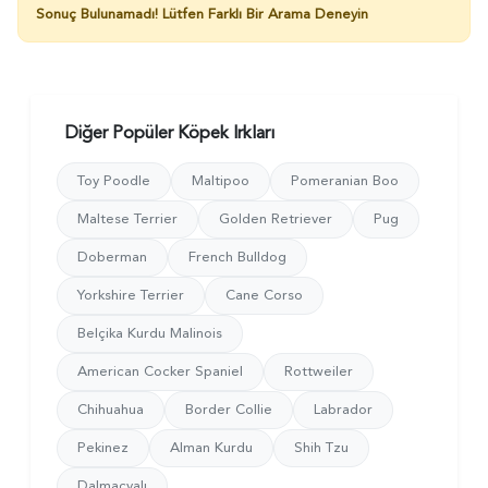
Sonuç Bulunamadı!
Lütfen Farklı Bir Arama Deneyin
Diğer Popüler Köpek Irkları
Toy Poodle
Maltipoo
Pomeranian Boo
Maltese Terrier
Golden Retriever
Pug
Doberman
French Bulldog
Yorkshire Terrier
Cane Corso
Belçika Kurdu Malinois
American Cocker Spaniel
Rottweiler
Chihuahua
Border Collie
Labrador
Pekinez
Alman Kurdu
Shih Tzu
Dalmaçyalı