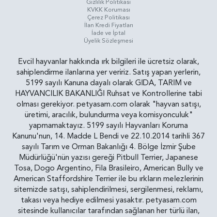
Gizlilik Politikasi
KVKK Koruması
Çerez Politikası
İlan Kredi Fiyatları
İade ve İptal
Üyelik Sözleşmesi
Evcil hayvanlar hakkında ırk bilgileri ile ücretsiz olarak,
sahiplendirme ilanlarına yer veririz. Satış yapan yerlerin,
5199 sayılı Kanuna dayalı olarak GIDA, TARIM ve
HAYVANCILIK BAKANLIĞI Ruhsat ve Kontrollerine tabi
olması gerekiyor. petyasam.com olarak "hayvan satışı,
üretimi, aracılık, bulundurma veya komisyonculuk"
yapmamaktayız. 5199 sayılı Hayvanları Koruma
Kanunu'nun, 14. Madde L Bendi ve 22.10.2014 tarihli 367
sayılı Tarım ve Orman Bakanlığı 4. Bölge İzmir Şube
Müdürlüğü'nün yazısı gereği Pitbull Terrier, Japanese
Tosa, Dogo Argentino, Fila Brasileiro, American Bully ve
American Staffordshire Terrier ile bu ırkların melezlerinin
sitemizde satışı, sahiplendirilmesi, sergilenmesi, reklamı,
takası veya hediye edilmesi yasaktır. petyasam.com
sitesinde kullanıcılar tarafından sağlanan her türlü ilan,