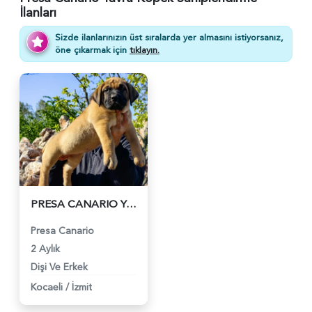
İlanları
Sizde ilanlarınızın üst sıralarda yer almasını istiyorsanız,
öne çıkarmak için
tıklayın.
PRESA CANARIO YAVRU FCI KIF A SCR - 4120
Presa Canario
2 Aylık
Dişi Ve Erkek
Kocaeli
/
İzmit