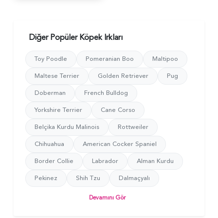
Diğer Popüler Köpek Irkları
Toy Poodle
Pomeranian Boo
Maltipoo
Maltese Terrier
Golden Retriever
Pug
Doberman
French Bulldog
Yorkshire Terrier
Cane Corso
Belçika Kurdu Malinois
Rottweiler
Chihuahua
American Cocker Spaniel
Border Collie
Labrador
Alman Kurdu
Pekinez
Shih Tzu
Dalmaçyalı
Devamını Gör