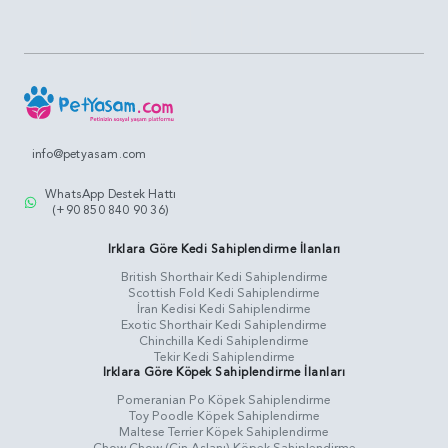
info@petyasam.com
WhatsApp Destek Hattı
(+90 850 840 90 36)
Irklara Göre Kedi Sahiplendirme İlanları
British Shorthair Kedi Sahiplendirme
Scottish Fold Kedi Sahiplendirme
İran Kedisi Kedi Sahiplendirme
Exotic Shorthair Kedi Sahiplendirme
Chinchilla Kedi Sahiplendirme
Tekir Kedi Sahiplendirme
Irklara Göre Köpek Sahiplendirme İlanları
Pomeranian Po Köpek Sahiplendirme
Toy Poodle Köpek Sahiplendirme
Maltese Terrier Köpek Sahiplendirme