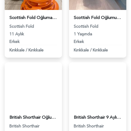
Scottish Fold Oğluma Eş Arıyoruz - 5538
Scottish Fold Oğlumuza Eş Arıyorum - 5873
Scottish Fold
Scottish Fold
11 Aylık
1 Yaşında
Erkek
Erkek
Kırıkkale
/
Kırıkkale
Kırıkkale
/
Kırıkkale
British Shorthair Oğluma Gelin Adayı Arıyorum - 6158
British Shorthair 9 Aylık Oğluma Eş Arıyorum - 6393
British Shorthair
British Shorthair