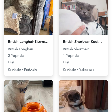
British Longhair Kızımıza Eş Arıyoruz - 1644
British Shorthair Kedime Eş Arıyorum - 3167
British Longhair
British Shorthair
2 Yaşında
1 Yaşında
Dişi
Dişi
Kırıkkale
/
Kırıkkale
Kırıkkale
/
Yahşihan