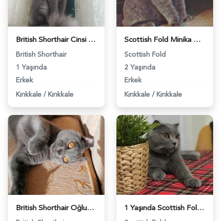
British Shorthair Cinsi Oğluma Eş Arıyoruz - 8657
Scottish Fold Minika Oğlumuza Hanım Kız Arıyoruz - 8719
British Shorthair
Scottish Fold
1 Yaşında
2 Yaşında
Erkek
Erkek
Kırıkkale
/
Kırıkkale
Kırıkkale
/
Kırıkkale
British Shorthair Oğluma Eş Arıyoruz - 8961
1 Yaşında Scottish Fold Oğluma Eş Arıyoruz - 8991