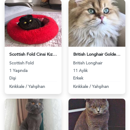
Scottish Fold Cinsi Kızımıza Eş Arıyoruz - 7570
British Longhair Golden Cinsi Oğlumuza Eş Arıyoruz - 7860
Scottish Fold
British Longhair
1 Yaşında
11 Aylık
Dişi
Erkek
Kırıkkale
/
Yahşihan
Kırıkkale
/
Yahşihan