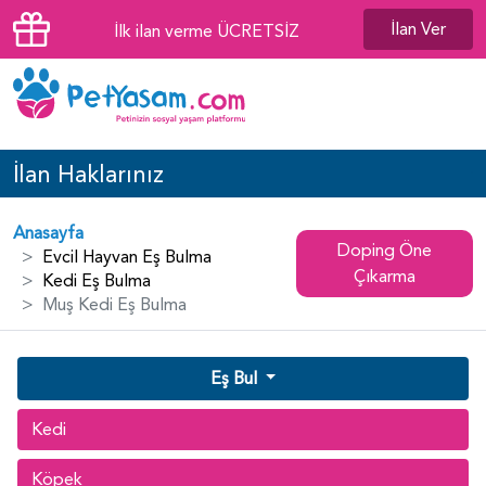
İlan Ver
İlk ilan verme ÜCRETSİZ
İlan Haklarınız
Anasayfa
Doping Öne
Evcil Hayvan Eş Bulma
Çıkarma
Kedi Eş Bulma
Muş Kedi Eş Bulma
Eş Bul
Kedi
Köpek