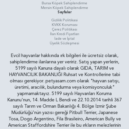
Bursa Köpek Sahiplendirme
Mersin Köpek Sahiplendirme
Sayfalar
Gizlilik Politikasi
KVKK Koruması
Çerez Politikası
İlan Kredi Fiyatları
İade ve İptal
Üyelik Sözleşmesi
Evcil hayvanlar hakkında ırk bilgileri ile ücretsiz olarak,
sahiplendirme ilanlarına yer veririz. Satış yapan yerlerin,
5199 sayılı Kanuna dayalı olarak GIDA, TARIM ve
HAYVANCILIK BAKANLIĞI Ruhsat ve Kontrollerine tabi
olması gerekiyor. petyasam.com olarak "hayvan satışı,
üretimi, aracılık, bulundurma veya komisyonculuk"
yapmamaktayız. 5199 sayılı Hayvanları Koruma
Kanunu'nun, 14. Madde L Bendi ve 22.10.2014 tarihli 367
sayılı Tarım ve Orman Bakanlığı 4. Bölge İzmir Şube
Müdürlüğü'nün yazısı gereği Pitbull Terrier, Japanese
Tosa, Dogo Argentino, Fila Brasileiro, American Bully ve
American Staffordshire Terrier ile bu ırkların melezlerinin