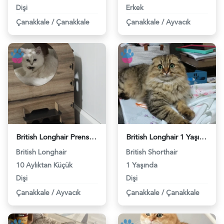
Dişi
Erkek
Çanakkale
/
Çanakkale
Çanakkale
/
Ayvacık
British Longhair Prenses Eş Arıyor - 118981682
British Longhair 1 Yaşında Kedim Eş Arıyor - 118981504
British Longhair
British Shorthair
10 Aylıktan Küçük
1 Yaşında
Dişi
Dişi
Çanakkale
/
Ayvacık
Çanakkale
/
Çanakkale