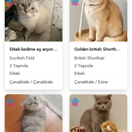
Erkek kedime eş arıyorum - 118981494
Golden british Shorthair 1 Yaşında Eş Arıyor - 118981442
Scottish Fold
British Shorthair
2 Yaşında
2 Yaşında
Erkek
Erkek
Çanakkale
/
Çanakkale
Çanakkale
/
Ezine