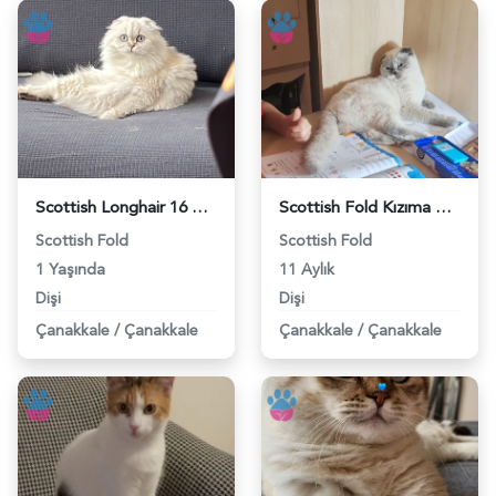
Scottish Longhair 16 Aylık Eş Arıyor - 118975221
Scottish Fold Kızıma Eş Arıyorum 11 Aylık - 118969033
Scottish Fold
Scottish Fold
1 Yaşında
11 Aylık
Dişi
Dişi
Çanakkale
/
Çanakkale
Çanakkale
/
Çanakkale