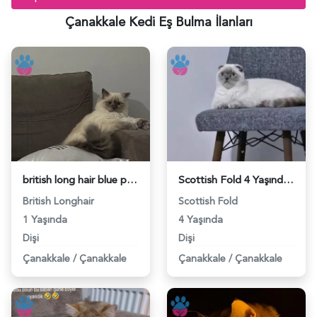
Çanakkale Kedi Eş Bulma İlanları
british long hair blue point eş arıyoruz - 118984568
Scottish Fold 4 Yaşında Dişi Kızgınlıkta - 118984143
British Longhair
Scottish Fold
1 Yaşında
4 Yaşında
Dişi
Dişi
Çanakkale
/
Çanakkale
Çanakkale
/
Çanakkale