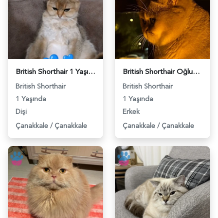
British Shorthair 1 Yaşında Kızımıza eş arıyoruz - 118983933
British Shorthair Oğlumuza Eş Arıyoruz 1 Yaşında - 118983802
British Shorthair
British Shorthair
1 Yaşında
1 Yaşında
Dişi
Erkek
Çanakkale
/
Çanakkale
Çanakkale
/
Çanakkale