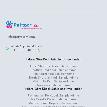
info@petyasam.com
WhatsApp Destek Hattı
(+90 850 840 90 36)
Irklara Göre Kedi Sahiplendirme İlanları
British Shorthair Kedi Sahiplendirme
Scottish Fold Kedi Sahiplendirme
İran Kedisi Kedi Sahiplendirme
Exotic Shorthair Kedi Sahiplendirme
Chinchilla Kedi Sahiplendirme
Tekir Kedi Sahiplendirme
Irklara Göre Köpek Sahiplendirme İlanları
Pomeranian Po Köpek Sahiplendirme
Toy Poodle Köpek Sahiplendirme
Maltese Terrier Köpek Sahiplendirme