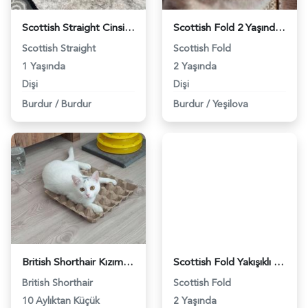
Scottish Straight Cinsi Kedime Erkek Kedi Aranıyor - 2918
Scottish Fold 2 Yaşında Dişi Kedime Eş Arıyorum - 4062
Scottish Straight
Scottish Fold
1 Yaşında
2 Yaşında
Dişi
Dişi
Burdur
/
Burdur
Burdur
/
Yeşilova
British Shorthair Kızımız 9 Aylık Eş Arıyor - 4251
Scottish Fold Yakışıklı Oğluma Eş Aramaktayım - 8487
British Shorthair
Scottish Fold
10 Aylıktan Küçük
2 Yaşında