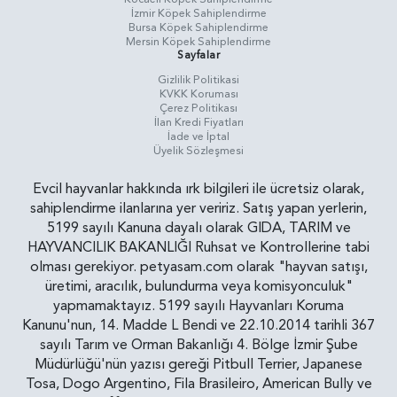
İzmir Köpek Sahiplendirme
Bursa Köpek Sahiplendirme
Mersin Köpek Sahiplendirme
Sayfalar
Gizlilik Politikasi
KVKK Koruması
Çerez Politikası
İlan Kredi Fiyatları
İade ve İptal
Üyelik Sözleşmesi
Evcil hayvanlar hakkında ırk bilgileri ile ücretsiz olarak,
sahiplendirme ilanlarına yer veririz. Satış yapan yerlerin,
5199 sayılı Kanuna dayalı olarak GIDA, TARIM ve
HAYVANCILIK BAKANLIĞI Ruhsat ve Kontrollerine tabi
olması gerekiyor. petyasam.com olarak "hayvan satışı,
üretimi, aracılık, bulundurma veya komisyonculuk"
yapmamaktayız. 5199 sayılı Hayvanları Koruma
Kanunu'nun, 14. Madde L Bendi ve 22.10.2014 tarihli 367
sayılı Tarım ve Orman Bakanlığı 4. Bölge İzmir Şube
Müdürlüğü'nün yazısı gereği Pitbull Terrier, Japanese
Tosa, Dogo Argentino, Fila Brasileiro, American Bully ve