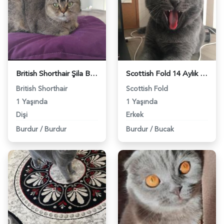
British Shorthair Şila Bebeğimize Eş Arıyoruz - 118961380
Scottish Fold 14 Aylık Kedime Eş Arıyorum - 1863
British Shorthair
Scottish Fold
1 Yaşında
1 Yaşında
Dişi
Erkek
Burdur
/
Burdur
Burdur
/
Bucak