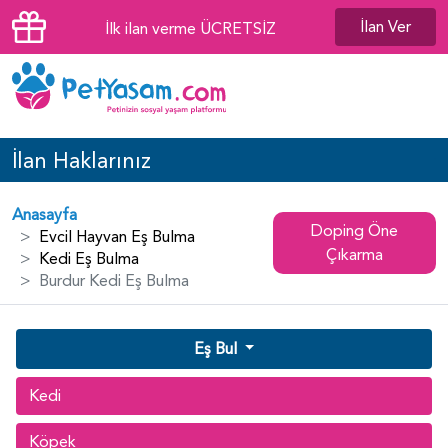
İlan Ver
İlk ilan verme ÜCRETSİZ
İlan Haklarınız
Anasayfa
Doping Öne
Evcil Hayvan Eş Bulma
Çıkarma
Kedi Eş Bulma
Burdur Kedi Eş Bulma
Eş Bul
Kedi
Köpek