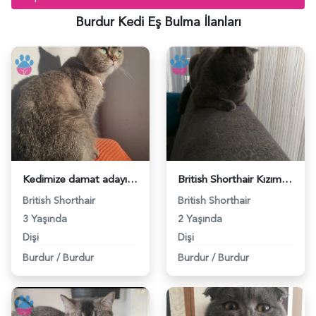
Burdur Kedi Eş Bulma İlanları
Kedimize damat adayı arıyoruz - 118976781
British Shorthair Kızımıza Eş Arıyoruz - 118975121
British Shorthair
British Shorthair
3 Yaşında
2 Yaşında
Dişi
Dişi
Burdur
/
Burdur
Burdur
/
Burdur