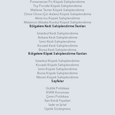
Pomeranian Po Köpek Sahiplendirme
Toy Poodle Köpek Sahiplendirme
Maltese Terrier Köpek Sahiplendirme
Chow Chow (Çin Aslanı) Köpek Sahiplendirme
Akita Inu Köpek Sahiplendirme
Malamut (Alaska Kurdu) Köpek Sahiplendirme
Bölgelere Kedi Sahiplendirme İlanları
İstanbul Kedi Sahiplendirme
Ankara Kedi Sahiplendirme
İzmir Kedi Sahiplendirme
Kocaeli Kedi Sahiplendirme
Bursa Kedi Sahiplendirme
Bölgelere Köpek Sahiplendirme İlanları
İstanbul Köpek Sahiplendirme
Kocaeli Köpek Sahiplendirme
İzmir Köpek Sahiplendirme
Bursa Köpek Sahiplendirme
Mersin Köpek Sahiplendirme
Sayfalar
Gizlilik Politikasi
KVKK Koruması
Çerez Politikası
İlan Kredi Fiyatları
İade ve İptal
Üyelik Sözleşmesi