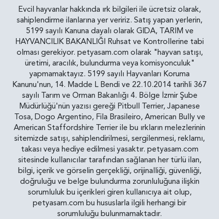
Evcil hayvanlar hakkında ırk bilgileri ile ücretsiz olarak,
sahiplendirme ilanlarına yer veririz. Satış yapan yerlerin,
5199 sayılı Kanuna dayalı olarak GIDA, TARIM ve
HAYVANCILIK BAKANLIĞI Ruhsat ve Kontrollerine tabi
olması gerekiyor. petyasam.com olarak "hayvan satışı,
üretimi, aracılık, bulundurma veya komisyonculuk"
yapmamaktayız. 5199 sayılı Hayvanları Koruma
Kanunu'nun, 14. Madde L Bendi ve 22.10.2014 tarihli 367
sayılı Tarım ve Orman Bakanlığı 4. Bölge İzmir Şube
Müdürlüğü'nün yazısı gereği Pitbull Terrier, Japanese
Tosa, Dogo Argentino, Fila Brasileiro, American Bully ve
American Staffordshire Terrier ile bu ırkların melezlerinin
sitemizde satışı, sahiplendirilmesi, sergilenmesi, reklamı,
takası veya hediye edilmesi yasaktır. petyasam.com
sitesinde kullanıcılar tarafından sağlanan her türlü ilan,
bilgi, içerik ve görselin gerçekliği, orijinalliği, güvenliği,
doğruluğu ve belge bulundurma zorunluluğuna ilişkin
sorumluluk bu içerikleri giren kullanıcıya ait olup,
petyasam.com bu hususlarla ilgili herhangi bir
sorumluluğu bulunmamaktadır.