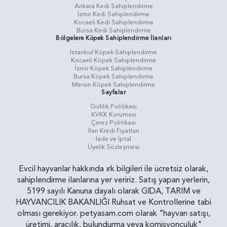
Ankara Kedi Sahiplendirme
İzmir Kedi Sahiplendirme
Kocaeli Kedi Sahiplendirme
Bursa Kedi Sahiplendirme
Bölgelere Köpek Sahiplendirme İlanları
İstanbul Köpek Sahiplendirme
Kocaeli Köpek Sahiplendirme
İzmir Köpek Sahiplendirme
Bursa Köpek Sahiplendirme
Mersin Köpek Sahiplendirme
Sayfalar
Gizlilik Politikasi
KVKK Koruması
Çerez Politikası
İlan Kredi Fiyatları
İade ve İptal
Üyelik Sözleşmesi
Evcil hayvanlar hakkında ırk bilgileri ile ücretsiz olarak,
sahiplendirme ilanlarına yer veririz. Satış yapan yerlerin,
5199 sayılı Kanuna dayalı olarak GIDA, TARIM ve
HAYVANCILIK BAKANLIĞI Ruhsat ve Kontrollerine tabi
olması gerekiyor. petyasam.com olarak "hayvan satışı,
üretimi, aracılık, bulundurma veya komisyonculuk"