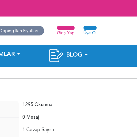
Doping İlan Fiyatları
Giriş Yap
Üye Ol
MLAR
BLOG
1295 Okunma
0 Mesaj
1 Cevap Sayısı