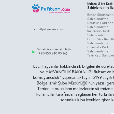
Irklara Göre Kedi
Sahiplendirme İla
British Shorthair K
Sahiplendirme
Scottish Fold Ked
Sahiplendirme
info@petyasam.com
İran Kedisi Kedi
Sahiplendirme
Exotic Shorthair K
Sahiplendirme
Chinchilla Kedi
WhatsApp Destek Hattı
Sahiplendirme
(+90 850 840 90 36)
Tekir Kedi Sahipl
Evcil hayvanlar hakkında ırk bilgileri ile ücret
ve HAYVANCILIK BAKANLIĞI Ruhsat ve Kontr
komisyonculuk" yapmamaktayız. 5199 sayılı Ha
Bölge İzmir Şube Müdürlüğü'nün yazısı gereğ
Terrier ile bu ırkların melezlerinin sitemizd
kullanıcılar tarafından sağlanan her türlü ila
sorumluluk bu içerikleri giren 