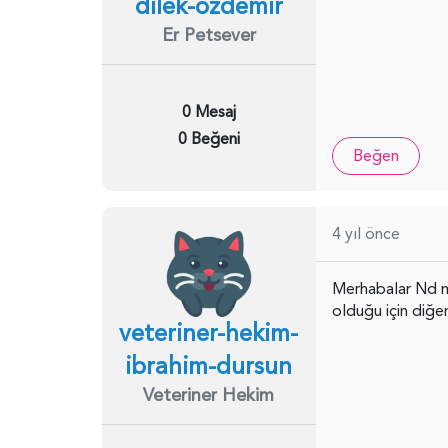
dilek-ozdemir
Er Petsever
0 Mesaj
0 Beğeni
Beğen
4 yıl önce
Merhabalar Nd mam
olduğu için diğe
veteriner-hekim-
ibrahim-dursun
Veteriner Hekim