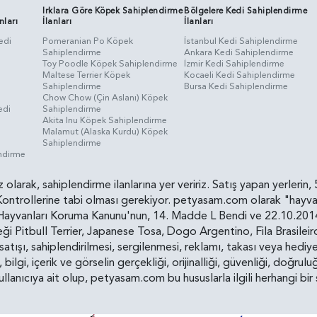
Irklara Göre Köpek Sahiplendirme
Bölgelere Kedi Sahiplendirme
nları
İlanları
İlanları
edi
Pomeranian Po Köpek
İstanbul Kedi Sahiplendirme
Sahiplendirme
Ankara Kedi Sahiplendirme
i
Toy Poodle Köpek Sahiplendirme
İzmir Kedi Sahiplendirme
Maltese Terrier Köpek
Kocaeli Kedi Sahiplendirme
Sahiplendirme
Bursa Kedi Sahiplendirme
Chow Chow (Çin Aslanı) Köpek
edi
Sahiplendirme
Akita Inu Köpek Sahiplendirme
Malamut (Alaska Kurdu) Köpek
Sahiplendirme
endirme
siz olarak, sahiplendirme ilanlarına yer veririz. Satış yapan yerle
ollerine tabi olması gerekiyor. petyasam.com olarak "hayvan s
yvanları Koruma Kanunu'nun, 14. Madde L Bendi ve 22.10.2014 t
i Pitbull Terrier, Japanese Tosa, Dogo Argentino, Fila Brasilei
e satışı, sahiplendirilmesi, sergilenmesi, reklamı, takası veya he
n, bilgi, içerik ve görselin gerçekliği, orijinalliği, güvenliği, doğr
kullanıcıya ait olup, petyasam.com bu hususlarla ilgili herhangi 