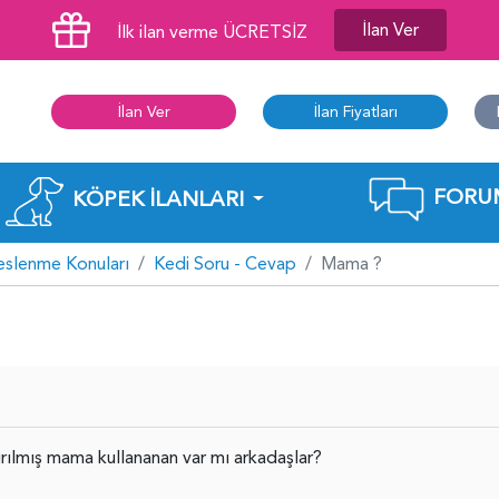
İlan Ver
İlk ilan verme ÜCRETSİZ
İlan Ver
İlan Fiyatları
FORU
KÖPEK İLANLARI
eslenme Konuları
Kedi Soru - Cevap
Mama ?
tırılmış mama kullananan var mı arkadaşlar?