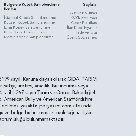
Bölgelere Köpek Sahiplendirme
Sayfalar
İlanları
Gizlilik Politikasi
İstanbul Köpek Sahiplendirme
KVKK Koruması
Kocaeli Köpek Sahiplendirme
Çerez Politikası
İzmir Köpek Sahiplendirme
İlan Kredi Fiyatları
Bursa Köpek Sahiplendirme
İade ve İptal
Mersin Köpek Sahiplendirme
Üyelik Sözleşmesi
rin, 5199 sayılı Kanuna dayalı olarak GIDA, TARIM
atışı, üretimi, aracılık, bulundurma veya
arihli 367 sayılı Tarım ve Orman Bakanlığı 4.
ro, American Bully ve American Staffordshire
diye edilmesi yasaktır. petyasam.com sitesinde
uluğu ve belge bulundurma zorunluluğuna ilişkin
bir sorumluluğu bulunmamaktadır.