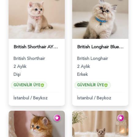
British Shorthair AY12 Güzel Kızımız - 6349
British Longhair Blue Point Erkek Pofuduk Yavrumuz - 6348
British Shorthair
British Longhair
2 Aylık
2 Aylık
Dişi
Erkek
GÜVENILIR ÜYE
GÜVENILIR ÜYE
İstanbul
/
Beykoz
İstanbul
/
Beykoz