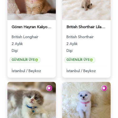
Gören Hayran Kalıyor! British Longhair Golden Dişi - 6345
British Shorthair Lilac Renk Dişi Yavrumuz - 4646
British Longhair
British Shorthair
2 Aylık
2 Aylık
Dişi
Dişi
GÜVENILIR ÜYE
GÜVENILIR ÜYE
İstanbul
/
Beykoz
İstanbul
/
Beykoz