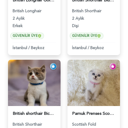
British Longhair Golden Erkek Yavrumuz - 5910
British Shorthair Blue Point Kızımız 2 Aylık - 5149
British Longhair
British Shorthair
2 Aylık
2 Aylık
Erkek
Dişi
GÜVENILIR ÜYE
GÜVENILIR ÜYE
İstanbul
/
Beykoz
İstanbul
/
Beykoz
British shorthair Bicolor Lilac Erkek - 5905
Pamuk Prenses Scottish Fold Maviş Yavrumuz - 6009
British Shorthair
Scottish Fold