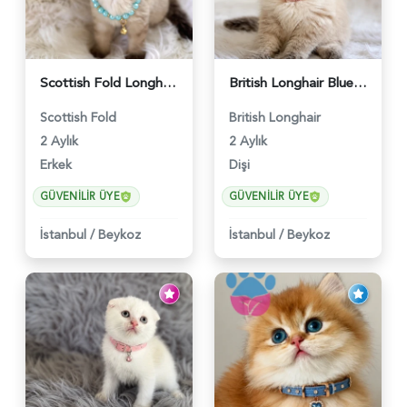
Scottish Fold Longhair Çikolata Erkek Yavrumuz - 6119
British Longhair Blue Point Afrodit Yuva Arıyor - 6118
Scottish Fold
British Longhair
2 Aylık
2 Aylık
Erkek
Dişi
GÜVENILIR ÜYE
GÜVENILIR ÜYE
İstanbul
/
Beykoz
İstanbul
/
Beykoz