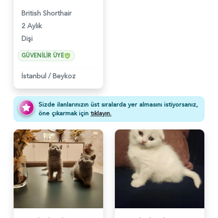
British Shorthair
2 Aylık
Dişi
GÜVENILIR ÜYE
İstanbul
/
Beykoz
Sizde ilanlarınızın üst sıralarda yer almasını istiyorsanız,
öne çıkarmak için
tıklayın.