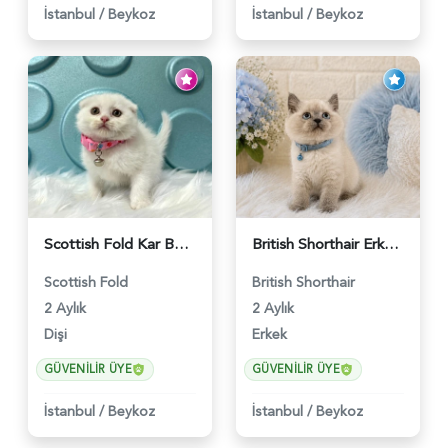
İstanbul
/
Beykoz
İstanbul
/
Beykoz
Scottish Fold Kar Beyazı Dişi 2 Aylık - 2980
British Shorthair Erkek Bluepoint 2 Aylık - 4448
Scottish Fold
British Shorthair
2 Aylık
2 Aylık
Dişi
Erkek
GÜVENILIR ÜYE
GÜVENILIR ÜYE
İstanbul
/
Beykoz
İstanbul
/
Beykoz