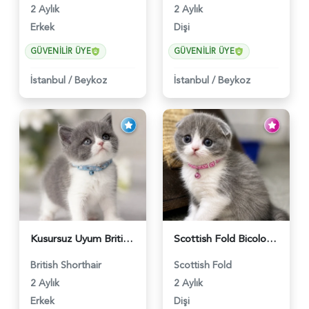
2 Aylık
2 Aylık
Erkek
Dişi
GÜVENILIR ÜYE
GÜVENILIR ÜYE
İstanbul
/
Beykoz
İstanbul
/
Beykoz
Kusursuz Uyum British Shorthair Bi Color Erkek - 6011
Scottish Fold Bicolor Lilac Dişi - 6014
British Shorthair
Scottish Fold
2 Aylık
2 Aylık
Erkek
Dişi