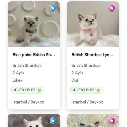
Blue point British Shorthair Kedim 2 Aylık - 4132
British Shorthair Lynx Point Dişi Yavrumuz Yuva Arıyor - 5148
British Shorthair
British Shorthair
2 Aylık
2 Aylık
Erkek
Dişi
GÜVENILIR ÜYE
GÜVENILIR ÜYE
İstanbul
/
Beykoz
İstanbul
/
Beykoz