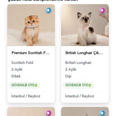
Premium Scottish Fold Golden Yavru - 6400
British Longhair Çikolatalı Sütlü Dişi Yavrumuz - 6347
Scottish Fold
British Longhair
2 Aylık
2 Aylık
Erkek
Dişi
GÜVENILIR ÜYE
GÜVENILIR ÜYE
İstanbul
/
Beykoz
İstanbul
/
Beykoz