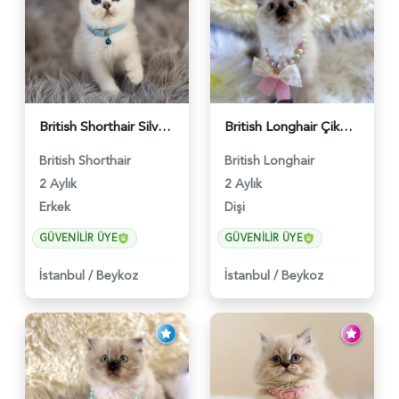
British Shorthair Silver Point Erkek 2 Aylık - 6122
British Longhair Çikolata Nadir Renk Göz Kamaştırıcı - 6117
British Shorthair
British Longhair
2 Aylık
2 Aylık
Erkek
Dişi
GÜVENILIR ÜYE
GÜVENILIR ÜYE
İstanbul
/
Beykoz
İstanbul
/
Beykoz