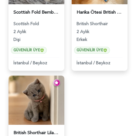
Scottish Fold Bembeyaz Pembe Burun Yavrumuz - 6120
Harika Ötesi British Longhair Golden Parlayan Yıldız - 6141
Scottish Fold
British Shorthair
2 Aylık
2 Aylık
Dişi
Erkek
GÜVENILIR ÜYE
GÜVENILIR ÜYE
İstanbul
/
Beykoz
İstanbul
/
Beykoz
British Shorthair Lilac Dişi Tatlı Kızımız - 5236