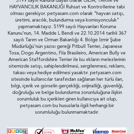
5199 sayılı Kanuna dayalı olarak GIDA, TARIM ve
HAYVANCILIK BAKANLIĞI Ruhsat ve Kontrollerine tabi
olması gerekiyor. petyasam.com olarak "hayvan satışı,
üretimi, aracılık, bulundurma veya komisyonculuk"
yapmamaktayız. 5199 sayılı Hayvanları Koruma
Kanunu'nun, 14. Madde L Bendi ve 22.10.2014 tarihli 367
sayılı Tarım ve Orman Bakanlığı 4. Bölge İzmir Şube
Müdürlüğü'nün yazısı gereği Pitbull Terrier, Japanese
Tosa, Dogo Argentino, Fila Brasileiro, American Bully ve
American Staffordshire Terrier ile bu ırkların melezlerinin
sitemizde satışı, sahiplendirilmesi, sergilenmesi, reklamı,
takası veya hediye edilmesi yasaktır. petyasam.com
sitesinde kullanıcılar tarafından sağlanan her türlü ilan,
bilgi, içerik ve görselin gerçekliği, orijinalliği, güvenliği,
doğruluğu ve belge bulundurma zorunluluğuna ilişkin
sorumluluk bu içerikleri giren kullanıcıya ait olup,
petyasam.com bu hususlarla ilgili herhangi bir
sorumluluğu bulunmamaktadır.