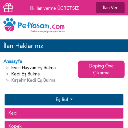
İlan Ver
İlk ilan verme ÜCRETSİZ
İlan Haklarınız
Anasayfa
Doping Öne
Evcil Hayvan Eş Bulma
Çıkarma
Kedi Eş Bulma
Kırşehir Kedi Eş Bulma
Eş Bul
Kedi
Köpek