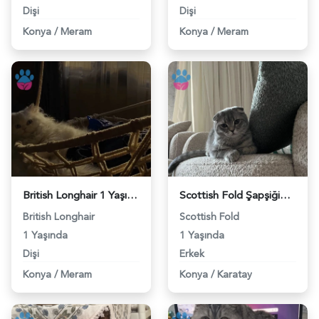
Dişi
Dişi
Konya
/
Meram
Konya
/
Meram
British Longhair 1 Yaşında Eş Arıyor - 118983819
Scottish Fold Şapşiğimize dişi eş arıyoruz - 118983736
British Longhair
Scottish Fold
1 Yaşında
1 Yaşında
Dişi
Erkek
Konya
/
Meram
Konya
/
Karatay