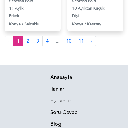
Scottish Fold
Scottish Fold
11 Aylık
10 Aylıktan Küçük
Erkek
Dişi
Konya
/
Selçuklu
Konya
/
Karatay
‹
1
2
3
4
...
10
11
›
Anasayfa
İlanlar
Eş İlanlar
Soru-Cevap
Blog