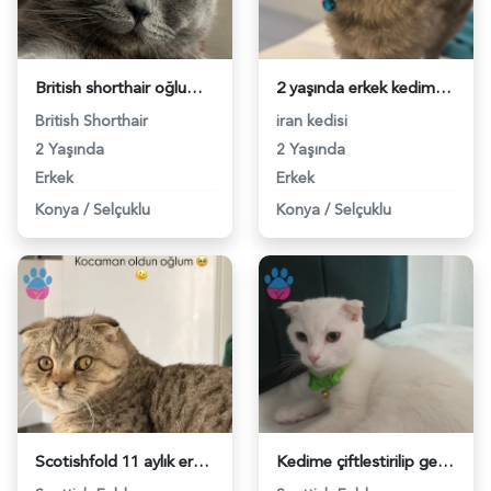
British shorthair oğluma eş arıyoruz - 118982760
2 yaşında erkek kedime acil eş arıyoruz - 118982714
British Shorthair
iran kedisi
2 Yaşında
2 Yaşında
Erkek
Erkek
Konya
/
Selçuklu
Konya
/
Selçuklu
Scotishfold 11 aylık erkek kızgın - 118982589
Kedime çiftlestirilip geri verebileceğim bi erkek kedi arıyorum - 118982446