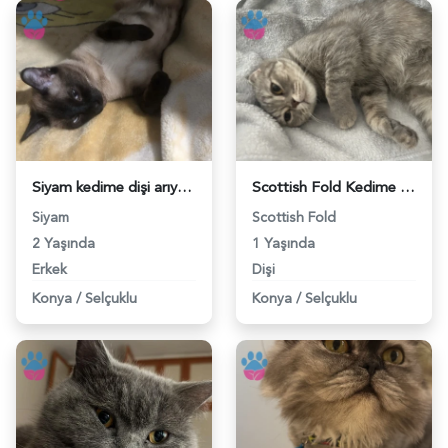
Siyam kedime dişi arıyoruz - 118982924
Scottish Fold Kedime Eş Arıyoruz - 118982769
Siyam
Scottish Fold
2 Yaşında
1 Yaşında
Erkek
Dişi
Konya
/
Selçuklu
Konya
/
Selçuklu