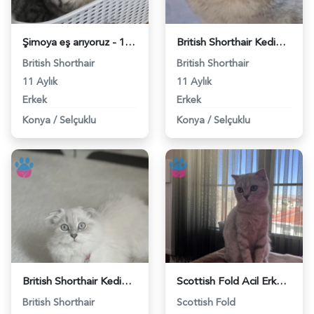
Şimoya eş arıyoruz - 118983439
British Shorthair Kedim Şimoya eş arıyoruz - 118983440
British Shorthair
British Shorthair
11 Aylık
11 Aylık
Erkek
Erkek
Konya
/
Selçuklu
Konya
/
Selçuklu
British Shorthair Kedim Linda Eş Arıyor - 118983347
Scottish Fold Acil Erkek eş arıyoruz - 118983256
British Shorthair
Scottish Fold