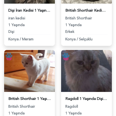
Dişi İran Kedisi 1 Yaşında Eş Arıyor - 118984238
British Shorthair Kedimize eş arıyoruz - 118983985
iran kedisi
British Shorthair
1 Yaşında
1 Yaşında
Dişi
Erkek
Konya
/
Meram
Konya
/
Selçuklu
British Shorthair 1 Yaşında Eş Arıyor - 118983999
Ragdoll 1 Yaşında Dişi Kızgınlıkta - 118983870
British Shorthair
Ragdoll
1 Yaşında
1 Yaşında