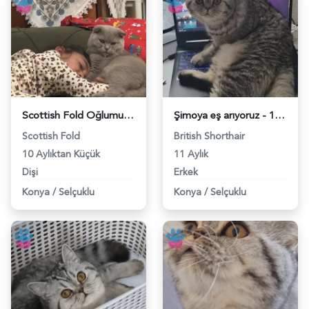
Scottish Fold Oğlumuza eş arıyoruz - 118983522
Şimoya eş arıyoruz - 118983437
Scottish Fold
British Shorthair
10 Aylıktan Küçük
11 Aylık
Dişi
Erkek
Konya
/
Selçuklu
Konya
/
Selçuklu