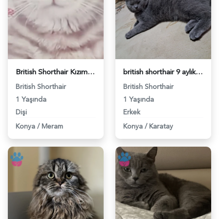
British Shorthair Kızım İlk Annelik Deneyimini Yaşasın - 118984361
british shorthair 9 aylık erkek eş arıyoruz - 118984347
British Shorthair
British Shorthair
1 Yaşında
1 Yaşında
Dişi
Erkek
Konya
/
Meram
Konya
/
Karatay