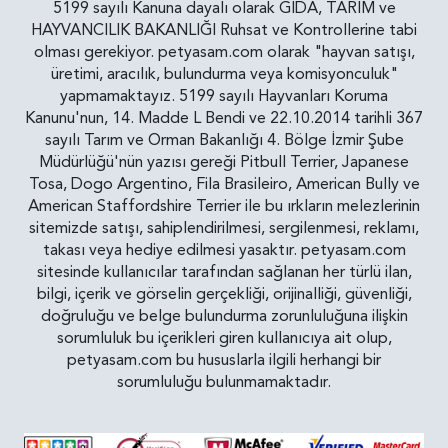
5199 sayılı Kanuna dayalı olarak GIDA, TARIM ve
HAYVANCILIK BAKANLIĞI Ruhsat ve Kontrollerine tabi
olması gerekiyor. petyasam.com olarak "hayvan satışı,
üretimi, aracılık, bulundurma veya komisyonculuk"
yapmamaktayız. 5199 sayılı Hayvanları Koruma
Kanunu'nun, 14. Madde L Bendi ve 22.10.2014 tarihli 367
sayılı Tarım ve Orman Bakanlığı 4. Bölge İzmir Şube
Müdürlüğü'nün yazısı gereği Pitbull Terrier, Japanese
Tosa, Dogo Argentino, Fila Brasileiro, American Bully ve
American Staffordshire Terrier ile bu ırkların melezlerinin
sitemizde satışı, sahiplendirilmesi, sergilenmesi, reklamı,
takası veya hediye edilmesi yasaktır. petyasam.com
sitesinde kullanıcılar tarafından sağlanan her türlü ilan,
bilgi, içerik ve görselin gerçekliği, orijinalliği, güvenliği,
doğruluğu ve belge bulundurma zorunluluğuna ilişkin
sorumluluk bu içerikleri giren kullanıcıya ait olup,
petyasam.com bu hususlarla ilgili herhangi bir
sorumluluğu bulunmamaktadır.