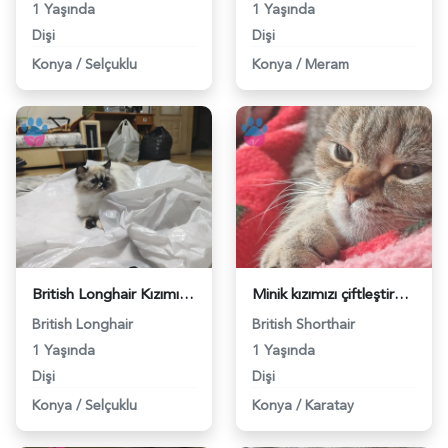
1 Yaşında
1 Yaşında
Dişi
Dişi
Konya
/
Selçuklu
Konya
/
Meram
British Longhair Kızımıza eş arıyoruz - 118983243
Minik kızımızı çiftleştirmek istiyoruz - 118983196
British Longhair
British Shorthair
1 Yaşında
1 Yaşında
Dişi
Dişi
Konya
/
Selçuklu
Konya
/
Karatay