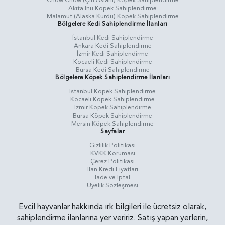
Chow Chow (Çin Aslanı) Köpek Sahiplendirme
Akita Inu Köpek Sahiplendirme
Malamut (Alaska Kurdu) Köpek Sahiplendirme
Bölgelere Kedi Sahiplendirme İlanları
İstanbul Kedi Sahiplendirme
Ankara Kedi Sahiplendirme
İzmir Kedi Sahiplendirme
Kocaeli Kedi Sahiplendirme
Bursa Kedi Sahiplendirme
Bölgelere Köpek Sahiplendirme İlanları
İstanbul Köpek Sahiplendirme
Kocaeli Köpek Sahiplendirme
İzmir Köpek Sahiplendirme
Bursa Köpek Sahiplendirme
Mersin Köpek Sahiplendirme
Sayfalar
Gizlilik Politikasi
KVKK Koruması
Çerez Politikası
İlan Kredi Fiyatları
İade ve İptal
Üyelik Sözleşmesi
Evcil hayvanlar hakkında ırk bilgileri ile ücretsiz olarak,
sahiplendirme ilanlarına yer veririz. Satış yapan yerlerin,