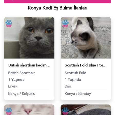
Konya Kedi Eş Bulma İlanları
British shorthair kedime eş arıyorum - 118984606
Scottish Fold Blue Point Dişi Kedimize Eş Arıyoruz - 118984419
British Shorthair
Scottish Fold
1 Yaşında
1 Yaşında
Erkek
Dişi
Konya
/
Selçuklu
Konya
/
Karatay