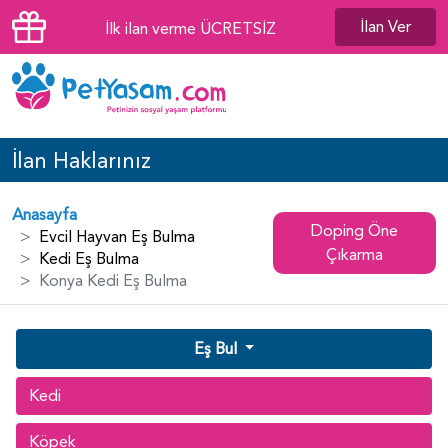
İlan Ver
İlk ilan verme ÜCRETSİZ
İlan Haklarınız
Anasayfa
Doping Öne
Evcil Hayvan Eş Bulma
Çıkarma
Kedi Eş Bulma
Konya Kedi Eş Bulma
Eş Bul
Kedi
Köpek