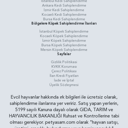
İstanbul Kedi Sahiplendirme
Ankara Kedi Sahiplendirme
İzmir Kedi Sahiplendirme
Kocaeli Kedi Sahiplendirme
Bursa Kedi Sahiplendirme
Bölgelere Köpek Sahiplendirme İlanları
İstanbul Köpek Sahiplendirme
Kocaeli Köpek Sahiplendirme
İzmir Köpek Sahiplendirme
Bursa Köpek Sahiplendirme
Mersin Köpek Sahiplendirme
Sayfalar
Gizlilik Politikasi
KVKK Koruması
Çerez Politikası
İlan Kredi Fiyatları
İade ve İptal
Üyelik Sözleşmesi
Evcil hayvanlar hakkında ırk bilgileri ile ücretsiz olarak,
sahiplendirme ilanlarına yer veririz. Satış yapan yerlerin,
5199 sayılı Kanuna dayalı olarak GIDA, TARIM ve
HAYVANCILIK BAKANLIĞI Ruhsat ve Kontrollerine tabi
olması gerekiyor. petyasam.com olarak "hayvan satışı,