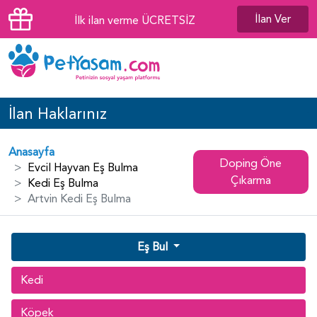
İlan Ver
İlk ilan verme ÜCRETSİZ
İlan Haklarınız
Anasayfa
Doping Öne
Evcil Hayvan Eş Bulma
Çıkarma
Kedi Eş Bulma
Artvin Kedi Eş Bulma
Eş Bul
Kedi
Köpek