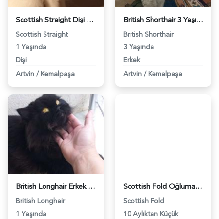
Scottish Straight Dişi Kedime Eş Arıyorum - 1056
British Shorthair 3 Yaşında Kızgınlıkta - 1740
Scottish Straight
British Shorthair
1 Yaşında
3 Yaşında
Dişi
Erkek
Artvin
/
Kemalpaşa
Artvin
/
Kemalpaşa
British Longhair Erkek Kedime Eş Arıyorum - 2455
Scottish Fold Oğluma Acil Eş Arıyoruz - 3120
British Longhair
Scottish Fold
1 Yaşında
10 Aylıktan Küçük