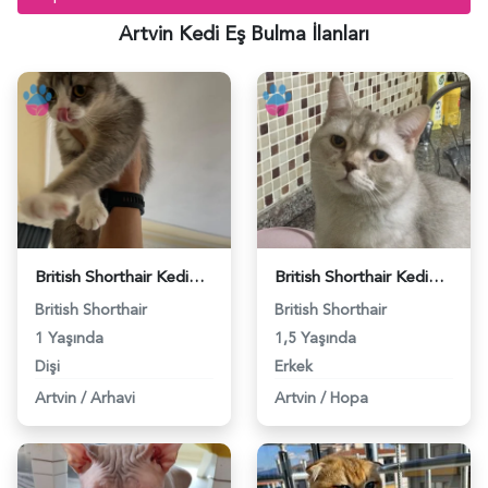
Artvin Kedi Eş Bulma İlanları
British Shorthair Kedime Erkek kedi aranıyor - 118984098
British Shorthair Kedim Kızgınlıkta - 118981553
British Shorthair
British Shorthair
1 Yaşında
1,5 Yaşında
Dişi
Erkek
Artvin
/
Arhavi
Artvin
/
Hopa