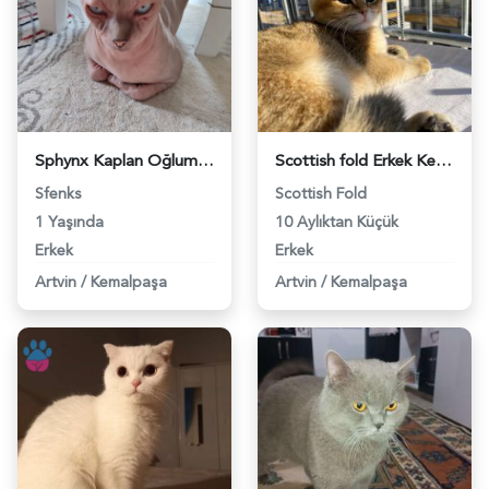
Sphynx Kaplan Oğluma Eş Arıyorum - 118961981
Scottish fold Erkek Kedimiz Eş Arıyor - 516
Sfenks
Scottish Fold
1 Yaşında
10 Aylıktan Küçük
Erkek
Erkek
Artvin
/
Kemalpaşa
Artvin
/
Kemalpaşa