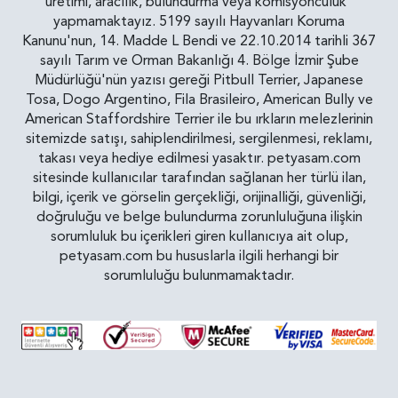
üretimi, aracılık, bulundurma veya komisyonculuk"
yapmamaktayız. 5199 sayılı Hayvanları Koruma
Kanunu'nun, 14. Madde L Bendi ve 22.10.2014 tarihli 367
sayılı Tarım ve Orman Bakanlığı 4. Bölge İzmir Şube
Müdürlüğü'nün yazısı gereği Pitbull Terrier, Japanese
Tosa, Dogo Argentino, Fila Brasileiro, American Bully ve
American Staffordshire Terrier ile bu ırkların melezlerinin
sitemizde satışı, sahiplendirilmesi, sergilenmesi, reklamı,
takası veya hediye edilmesi yasaktır. petyasam.com
sitesinde kullanıcılar tarafından sağlanan her türlü ilan,
bilgi, içerik ve görselin gerçekliği, orijinalliği, güvenliği,
doğruluğu ve belge bulundurma zorunluluğuna ilişkin
sorumluluk bu içerikleri giren kullanıcıya ait olup,
petyasam.com bu hususlarla ilgili herhangi bir
sorumluluğu bulunmamaktadır.