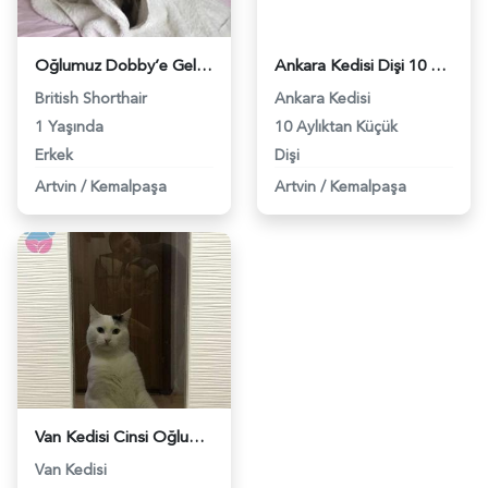
Oğlumuz Dobby’e Gelin Arıyoruz - 8742
Ankara Kedisi Dişi 10 Ay Civarında - 8784
British Shorthair
Ankara Kedisi
1 Yaşında
10 Aylıktan Küçük
Erkek
Dişi
Artvin
/
Kemalpaşa
Artvin
/
Kemalpaşa
Van Kedisi Cinsi Oğluma Eş Arıyorum - 9059
Van Kedisi