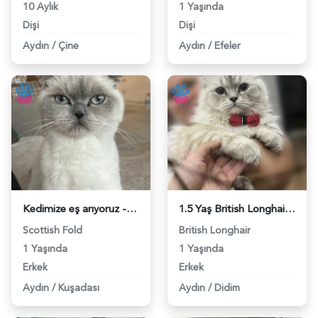
10 Aylık
1 Yaşında
Dişi
Dişi
Aydın
/
Çine
Aydın
/
Efeler
Kedimize eş arıyoruz - 118981088
1.5 Yaş British Longhair Erkeğim için Dişi Kedi - 118980869
Scottish Fold
British Longhair
1 Yaşında
1 Yaşında
Erkek
Erkek
Aydın
/
Kuşadası
Aydın
/
Didim