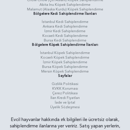
Chow Chow (Çin Aslanı) Köpek Sahiplendirme
Akita Inu Köpek Sahiplendirme
Malamut (Alaska Kurdu) Köpek Sahiplendirme
Bölgelere Kedi Sahiplendirme İlanları
İstanbul Kedi Sahiplendirme
Ankara Kedi Sahiplendirme
İzmir Kedi Sahiplendirme
Kocaeli Kedi Sahiplendirme
Bursa Kedi Sahiplendirme
Bölgelere Köpek Sahiplendirme İlanları
İstanbul Köpek Sahiplendirme
Kocaeli Köpek Sahiplendirme
İzmir Köpek Sahiplendirme
Bursa Köpek Sahiplendirme
Mersin Köpek Sahiplendirme
Sayfalar
Gizlilik Politikasi
KVKK Koruması
Çerez Politikası
İlan Kredi Fiyatları
İade ve İptal
Üyelik Sözleşmesi
Evcil hayvanlar hakkında ırk bilgileri ile ücretsiz olarak,
sahiplendirme ilanlarına yer veririz. Satış yapan yerlerin,