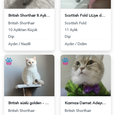
British Shorthair 8 Aylık Kızım Eş Arıyor - 118982421
Scottish Fold LiLiye damat Arıyorum - 118982131
British Shorthair
Scottish Fold
10 Aylıktan Küçük
11 Aylık
Dişi
Dişi
Aydın
/
Nazilli
Aydın
/
Didim
British süslü golden - 118981919
Kızımıza Damat Adayı Arıyoruz! - 118981243
British Shorthair
British Shorthair