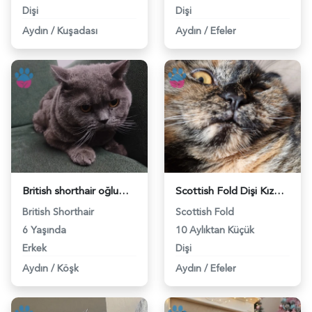
Dişi
Dişi
Aydın
/
Kuşadası
Aydın
/
Efeler
British shorthair oğlumuza eş arıyoruz - 118983345
Scottish Fold Dişi Kızgınlıkta - 118983304
British Shorthair
Scottish Fold
6 Yaşında
10 Aylıktan Küçük
Erkek
Dişi
Aydın
/
Köşk
Aydın
/
Efeler