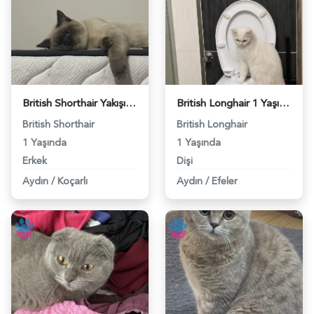
British Shorthair Yakışıklı Oğluma Dİşi Eş Arıyorum - 118984310
British Longhair 1 Yaşında Eş Arıyor - 118984161
British Shorthair
British Longhair
1 Yaşında
1 Yaşında
Erkek
Dişi
Aydın
/
Koçarlı
Aydın
/
Efeler