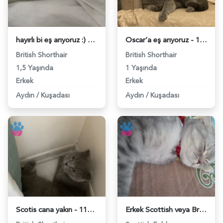
hayırlı bi eş arıyoruz :) - 118980128
Oscar’a eş arıyoruz - 118979827
British Shorthair
British Shorthair
1,5 Yaşında
1 Yaşında
Erkek
Erkek
Aydın
/
Kuşadası
Aydın
/
Kuşadası
Scotis cana yakın - 118979731
Erkek Scottish veya Brittish - 118978917