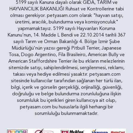
5199 sayılı Kanuna dayalı olarak GIDA, TARIM ve
HAYVANCILIK BAKANLIĞI Ruhsat ve Kontrollerine tabi
olması gerekiyor. petyasam.com olarak "hayvan satışı,
üretimi, aracılık, bulundurma veya komisyonculuk"
yapmamaktayız. 5199 sayılı Hayvanları Koruma
Kanunu'nun, 14. Madde L Bendi ve 22.10.2014 tarihli 367
sayılı Tarım ve Orman Bakanlığı 4. Bölge İzmir Şube
Müdürlüğü'nün yazısı gereği Pitbull Terrier, Japanese
Tosa, Dogo Argentino, Fila Brasileiro, American Bully ve
American Staffordshire Terrier ile bu ırkların melezlerinin
sitemizde satışı, sahiplendirilmesi, sergilenmesi, reklamı,
takası veya hediye edilmesi yasaktır. petyasam.com
sitesinde kullanıcılar tarafından sağlanan her türlü ilan,
bilgi, içerik ve görselin gerçekliği, orijinalliği, güvenliği,
doğruluğu ve belge bulundurma zorunluluğuna ilişkin
sorumluluk bu içerikleri giren kullanıcıya ait olup,
petyasam.com bu hususlarla ilgili herhangi bir
sorumluluğu bulunmamaktadır.