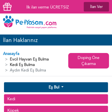
İlan Ver
İlk ilan verme ÜCRETSİZ
İlan Haklarınız
Anasayfa
Doping Öne
Evcil Hayvan Eş Bulma
Çıkarma
Kedi Eş Bulma
Aydın Kedi Eş Bulma
Eş Bul
Kedi
Köpek