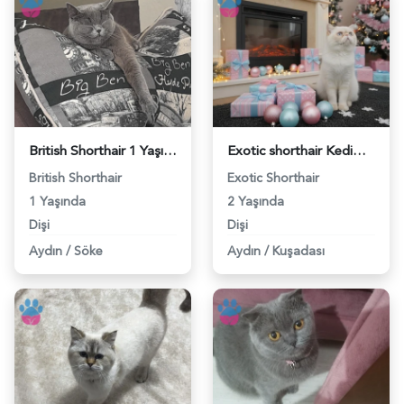
British Shorthair 1 Yaşında Eş Arıyor - 118983067
Exotic shorthair Kedim Eş Arıyor - 118982453
British Shorthair
Exotic Shorthair
1 Yaşında
2 Yaşında
Dişi
Dişi
Aydın
/
Söke
Aydın
/
Kuşadası