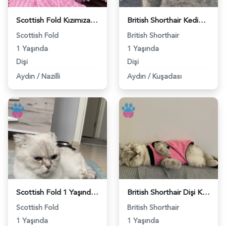
Scottish Fold Kızımıza eş arıyoruz - 118984065
British Shorthair Kedime Erkek eş arıyoruz - 118983986
Scottish Fold
British Shorthair
1 Yaşında
1 Yaşında
Dişi
Dişi
Aydın
/
Nazilli
Aydın
/
Kuşadası
Scottish Fold 1 Yaşında PAMUK PRENSİNİ ARIYOR - 118983806
British Shorthair Dişi Kedime Eş Arıyorum - 118983743
Scottish Fold
British Shorthair
1 Yaşında
1 Yaşında