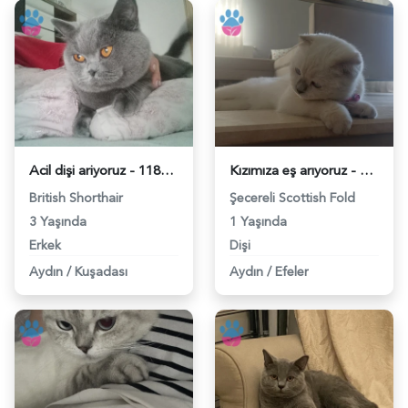
Acil dişi ariyoruz - 118980826
Kızımıza eş arıyoruz - 118980367
British Shorthair
Şecereli Scottish Fold
3 Yaşında
1 Yaşında
Erkek
Dişi
Aydın
/
Kuşadası
Aydın
/
Efeler