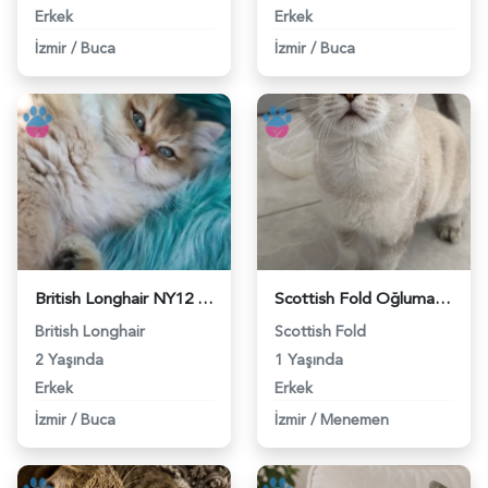
Erkek
Erkek
İzmir
/
Buca
İzmir
/
Buca
British Longhair NY12 Kodlu Yavru Eş Arıyor - 118984552
Scottish Fold Oğluma Dişi Arıyoruz - 118984517
British Longhair
Scottish Fold
2 Yaşında
1 Yaşında
Erkek
Erkek
İzmir
/
Buca
İzmir
/
Menemen