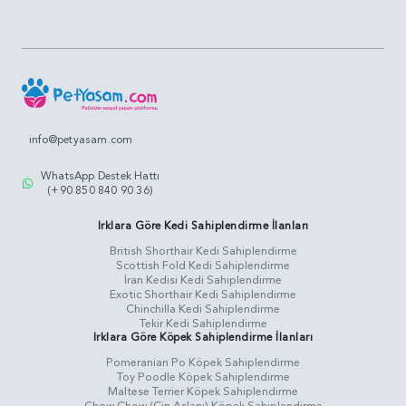
info@petyasam.com
WhatsApp Destek Hattı
(+90 850 840 90 36)
Irklara Göre Kedi Sahiplendirme İlanları
British Shorthair Kedi Sahiplendirme
Scottish Fold Kedi Sahiplendirme
İran Kedisi Kedi Sahiplendirme
Exotic Shorthair Kedi Sahiplendirme
Chinchilla Kedi Sahiplendirme
Tekir Kedi Sahiplendirme
Irklara Göre Köpek Sahiplendirme İlanları
Pomeranian Po Köpek Sahiplendirme
Toy Poodle Köpek Sahiplendirme
Maltese Terrier Köpek Sahiplendirme