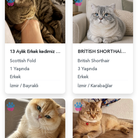
13 Aylık Erkek kedimiz Badem’e eş arıyoruz - 118984505
BRİTİSH SHORTHAİR LİNX POİNT OĞLUM BULIT TECRÜBELİDİR BASKIN GENE SAHİPTİR İZMİR YEŞİLYURTTAYIZ - 118984468
Scottish Fold
British Shorthair
1 Yaşında
3 Yaşında
Erkek
Erkek
İzmir
/
Bayraklı
İzmir
/
Karabağlar