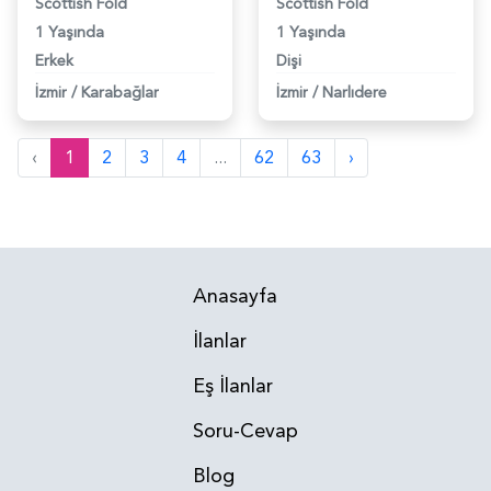
Scottish Fold
Scottish Fold
1 Yaşında
1 Yaşında
Erkek
Dişi
İzmir
/
Karabağlar
İzmir
/
Narlıdere
‹
1
2
3
4
...
62
63
›
Anasayfa
İlanlar
Eş İlanlar
Soru-Cevap
Blog