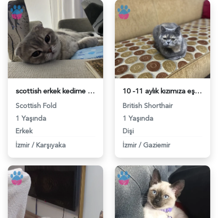
scottish erkek kedime eş arıyorum - 118984296
10 -11 aylık kızımıza eş arıyorum - 118984298
Scottish Fold
British Shorthair
1 Yaşında
1 Yaşında
Erkek
Dişi
İzmir
/
Karşıyaka
İzmir
/
Gaziemir