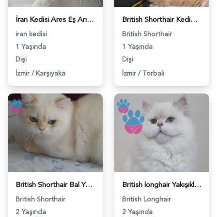
İran Kedisi Ares Eş Arıyor - 118984647
British Shorthair Kedime Eş Arıyorum - 118984649
iran kedisi
British Shorthair
1 Yaşında
1 Yaşında
Dişi
Dişi
İzmir
/
Karşıyaka
İzmir
/
Torbalı
British Shorthair Bal Yanaklı Yakışıklı Oğlum - 118984554
British longhair Yakışıklı Asil Safkan Beyaz oğlum - 118984551
British Shorthair
British Longhair
2 Yaşında
2 Yaşında