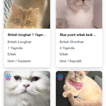
British longhair 1 Yaşında Eş Arıyor - 118984672
Blue point erkek kedimize dişi eş arıyoruz - 118984655
British Longhair
British Shorthair
1 Yaşında
4 Yaşında
Erkek
Erkek
İzmir
/
Gaziemir
İzmir
/
Bayraklı