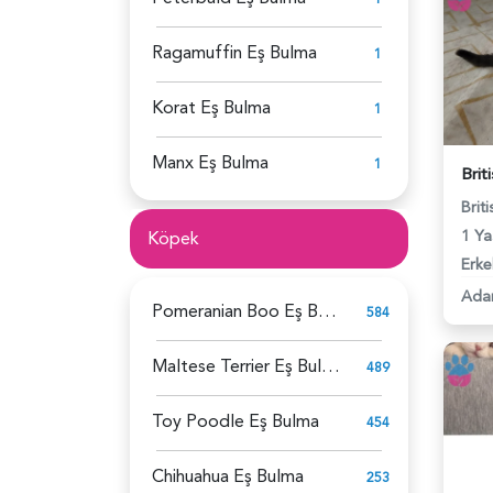
Ragamuffin Eş Bulma
1
Korat Eş Bulma
1
Manx Eş Bulma
1
Brit
1 Ya
Köpek
Erke
Ada
Pomeranian Boo Eş Bulma
584
Maltese Terrier Eş Bulma
489
Toy Poodle Eş Bulma
454
Chihuahua Eş Bulma
253