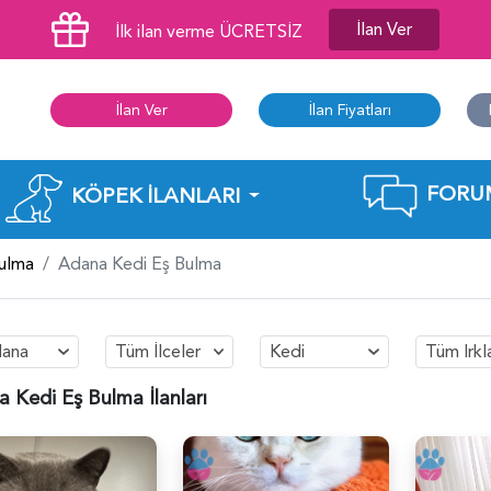
İlan Ver
İlk ilan verme ÜCRETSİZ
İlan Ver
İlan Fiyatları
FORU
KÖPEK İLANLARI
Bulma
Adana Kedi Eş Bulma
ana
Tüm İlceler
Kedi
Tüm Irkl
 Kedi Eş Bulma İlanları