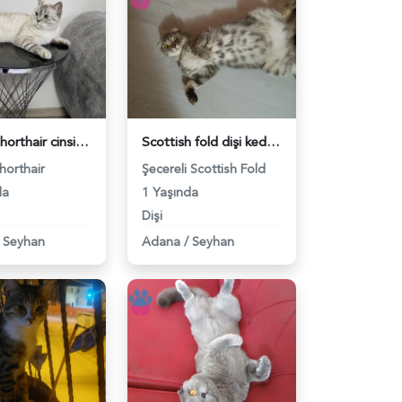
British shorthair cinsi kedimize eş arıyoruz - 118981028
Scottish fold dişi kedime eş arıyorum - 118980933
Shorthair
Şecereli Scottish Fold
da
1 Yaşında
Dişi
Seyhan
Adana
/
Seyhan