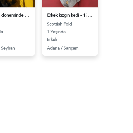
Kızgınlık döneminde - 118980414
Erkek kızgın kedi - 118979974
Scottish Fold
da
1 Yaşında
Erkek
Seyhan
Adana
/
Sarıçam