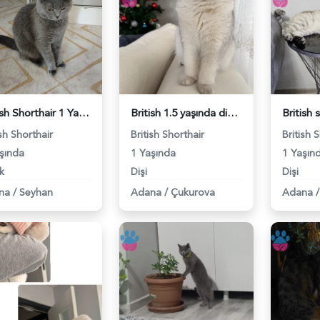
British Shorthair 1 Yaşında Kedim Eş Arıyor - 118981270
British 1.5 yaşında dişi kızgınlıkta acil Eş aranıyor - 118981199
ish Shorthair
British Shorthair
British 
şında
1 Yaşında
1 Yaşın
k
Dişi
Dişi
na
/
Seyhan
Adana
/
Çukurova
Adana
/