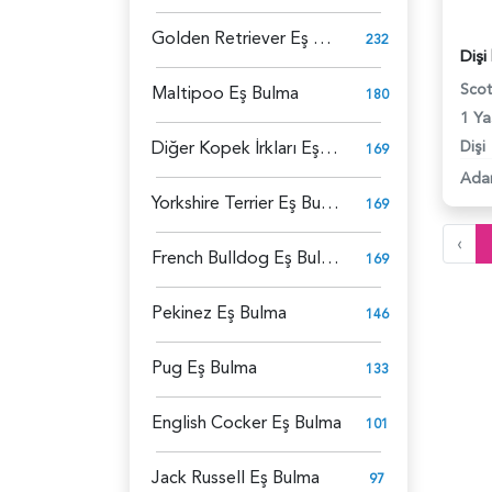
Golden Retriever Eş Bulma
232
Scot
Maltipoo Eş Bulma
180
1 Ya
Diğer Kopek İrkları Eş Bulma
Dişi
169
Ada
Yorkshire Terrier Eş Bulma
169
‹
French Bulldog Eş Bulma
169
Pekinez Eş Bulma
146
Pug Eş Bulma
133
English Cocker Eş Bulma
101
Jack Russell Eş Bulma
97