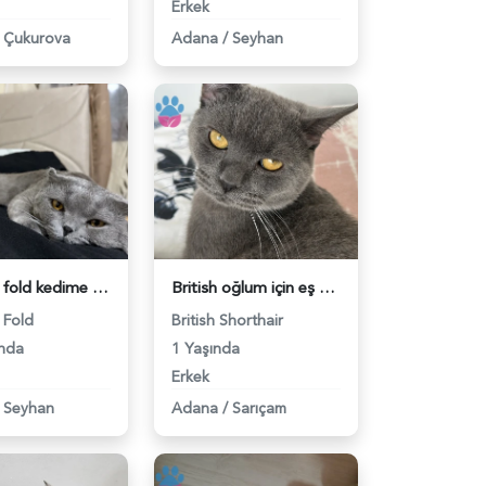
Erkek
Çukurova
Adana
/
Seyhan
Scottsh fold kedime es Arıyorum - 118981774
British oğlum için eş arıyoruz - 118981714
 Fold
British Shorthair
ında
1 Yaşında
Erkek
Seyhan
Adana
/
Sarıçam