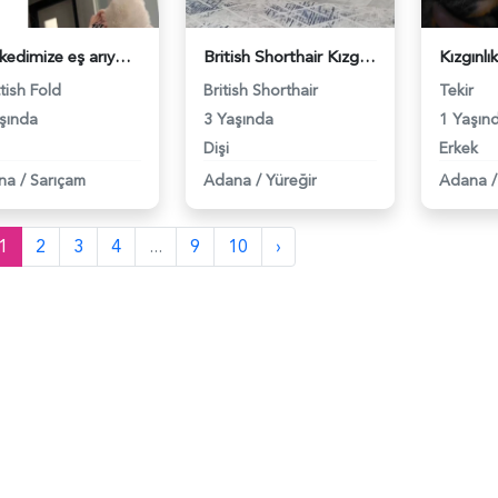
Dişi kedimize eş arıyoruz - 118980837
British Shorthair Kızgınlıkta - 118980780
tish Fold
British Shorthair
Tekir
şında
3 Yaşında
1 Yaşın
Dişi
Erkek
na
/
Sarıçam
Adana
/
Yüreğir
Adana
/
1
2
3
4
...
9
10
›