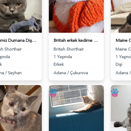
Kedimiz Dumana Dişi Eş arıyoruz - 118984658
British erkek kedime eş arıyorum - 118984457
ish Shorthair
British Shorthair
Maine 
şında
1 Yaşında
1 Yaşın
k
Erkek
Dişi
na
/
Seyhan
Adana
/
Çukurova
Adana
/