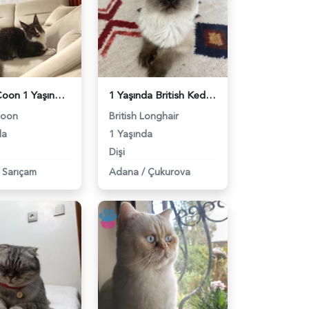
Maine Coon 1 Yaşında Eş Arıyor - 118984304
1 Yaşında British Kedim Eş Arıyor - 118984202
Coon
British Longhair
da
1 Yaşında
Dişi
Sarıçam
Adana
/
Çukurova