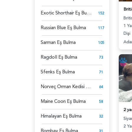
Exotic Shorthair Eş Bulma
152
Brit
1 Ya
Russian Blue Eş Bulma
117
Dişi
Sarman Eş Bulma
Ada
105
Ragdoll Eş Bulma
73
Sfenks Eş Bulma
71
Norveç Orman Kedisi Eş Bulma
64
Maine Coon Eş Bulma
58
Himalayan Eş Bulma
32
Siy
2 Ya
Bombay Eş Bulma
31