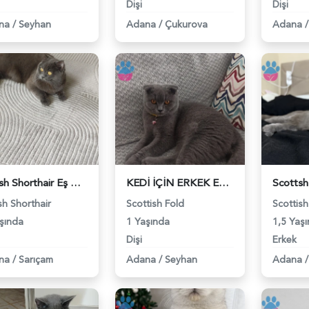
Dişi
Dişi
na
/
Seyhan
Adana
/
Çukurova
Adana
/
British Shorthair Eş Arıyoruz Kızımıza - 118982367
KEDİ İÇİN ERKEK EŞ ARIYORUZ - 118981868
ish Shorthair
Scottish Fold
Scottish
şında
1 Yaşında
1,5 Yaş
Dişi
Erkek
na
/
Sarıçam
Adana
/
Seyhan
Adana
/