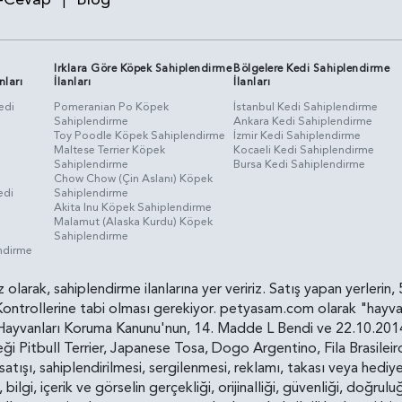
Irklara Göre Köpek Sahiplendirme
Bölgelere Kedi Sahiplendirme
nları
İlanları
İlanları
edi
Pomeranian Po Köpek
İstanbul Kedi Sahiplendirme
Sahiplendirme
Ankara Kedi Sahiplendirme
i
Toy Poodle Köpek Sahiplendirme
İzmir Kedi Sahiplendirme
Maltese Terrier Köpek
Kocaeli Kedi Sahiplendirme
Sahiplendirme
Bursa Kedi Sahiplendirme
Chow Chow (Çin Aslanı) Köpek
edi
Sahiplendirme
Akita Inu Köpek Sahiplendirme
Malamut (Alaska Kurdu) Köpek
Sahiplendirme
endirme
siz olarak, sahiplendirme ilanlarına yer veririz. Satış yapan yerle
ollerine tabi olması gerekiyor. petyasam.com olarak "hayvan s
yvanları Koruma Kanunu'nun, 14. Madde L Bendi ve 22.10.2014 t
i Pitbull Terrier, Japanese Tosa, Dogo Argentino, Fila Brasilei
e satışı, sahiplendirilmesi, sergilenmesi, reklamı, takası veya he
n, bilgi, içerik ve görselin gerçekliği, orijinalliği, güvenliği, doğr