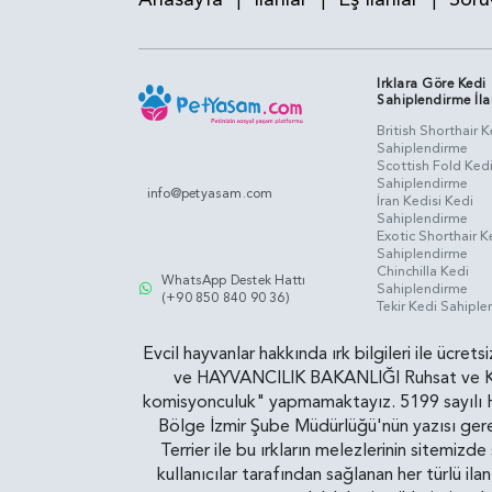
Irklara Göre Kedi
Sahiplendirme İla
British Shorthair K
Sahiplendirme
Scottish Fold Ked
Sahiplendirme
info@petyasam.com
İran Kedisi Kedi
Sahiplendirme
Exotic Shorthair K
Sahiplendirme
Chinchilla Kedi
WhatsApp Destek Hattı
Sahiplendirme
(+90 850 840 90 36)
Tekir Kedi Sahipl
Evcil hayvanlar hakkında ırk bilgileri ile ücret
ve HAYVANCILIK BAKANLIĞI Ruhsat ve Kontr
komisyonculuk" yapmamaktayız. 5199 sayılı Ha
Bölge İzmir Şube Müdürlüğü'nün yazısı gereğ
Terrier ile bu ırkların melezlerinin sitemizd
kullanıcılar tarafından sağlanan her türlü ila