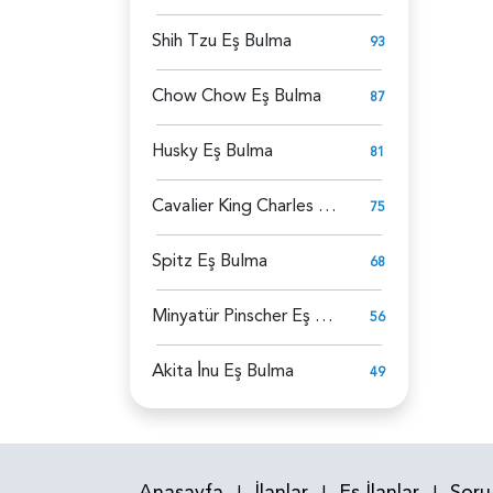
Shih Tzu Eş Bulma
93
Chow Chow Eş Bulma
87
Husky Eş Bulma
81
Cavalier King Charles Spaniel Eş Bulma
75
Spitz Eş Bulma
68
Minyatür Pinscher Eş Bulma
56
Akita İ̇nu Eş Bulma
49
Anasayfa
İlanlar
Eş İlanlar
Soru
|
|
|