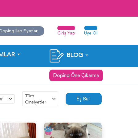
Doping İlan Fiyatları
Giriş Yap
Üye Ol
MLAR
BLOG
Doping Öne Çıkarma
Tüm
ar
Eş Bul
Cinsiyetler