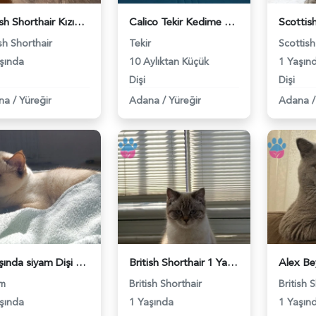
British Shorthair Kızımıza eş arıyoruz - 118984082
Calico Tekir Kedime Eş Arıyorum - 118983630
ish Shorthair
Tekir
Scottish
şında
10 Aylıktan Küçük
1 Yaşın
Dişi
Dişi
na
/
Yüreğir
Adana
/
Yüreğir
Adana
/
2 yaşında siyam Dişi Kızgınlıkta - 118983051
British Shorthair 1 Yaşında Eş Arıyor - 118982909
am
British Shorthair
British 
şında
1 Yaşında
1 Yaşın