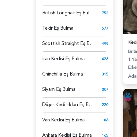
British Longhair Eş Bulma
752
Tekir Eş Bulma
577
Scottish Straight Eş Bulma
499
Brit
İran Kedisi Eş Bulma
426
1 Ya
Erke
Chinchilla Eş Bulma
315
Ada
Siyam Eş Bulma
307
Diğer Kedi İrkları Eş Bulma
220
Van Kedisi Eş Bulma
186
Ankara Kedisi Eş Bulma
165