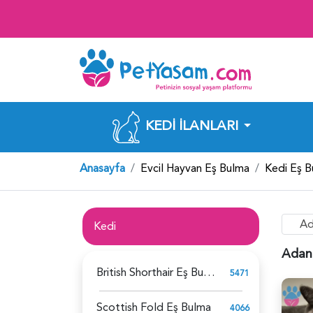
KEDI İLANLARI
Anasayfa
Evcil Hayvan Eş Bulma
Kedi Eş 
Ad
Kedi
Adana
British Shorthair Eş Bulma
5471
Scottish Fold Eş Bulma
4066