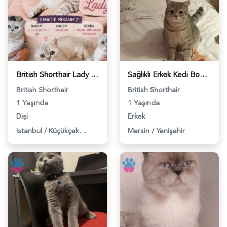
British Shorthair Lady kociş arıyor - 118984656
Sağlıklı Erkek Kedi Bobi’ye Eş Aranıyor - 118984657
British Shorthair
British Shorthair
1 Yaşında
1 Yaşında
Dişi
Erkek
İstanbul
/
Küçükçekmece
Mersin
/
Yenişehir