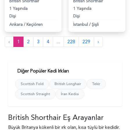
British Shorthair
British Shorthair
1 Yaşında
1 Yaşında
Dişi
Dişi
Ankara
/
Keçiören
İstanbul
/
Şişli
‹
1
2
3
4
...
228
229
›
Diğer Popüler Kedi Irkları
Scottish Fold
British Longhair
Tekir
Scottish Straight
İran Kedisi
British Shorthair Eş Arayanlar
Büyük Britanya kökenli bir ırk olan, kısa tüylü bir kedidir.