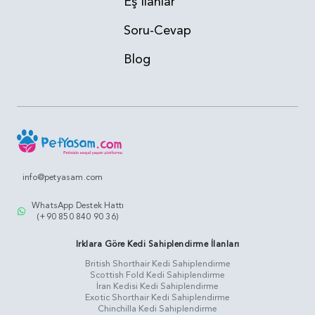
Eş İlanlar
Soru-Cevap
Blog
info@petyasam.com
WhatsApp Destek Hattı
(+90 850 840 90 36)
Irklara Göre Kedi Sahiplendirme İlanları
British Shorthair Kedi Sahiplendirme
Scottish Fold Kedi Sahiplendirme
İran Kedisi Kedi Sahiplendirme
Exotic Shorthair Kedi Sahiplendirme
Chinchilla Kedi Sahiplendirme