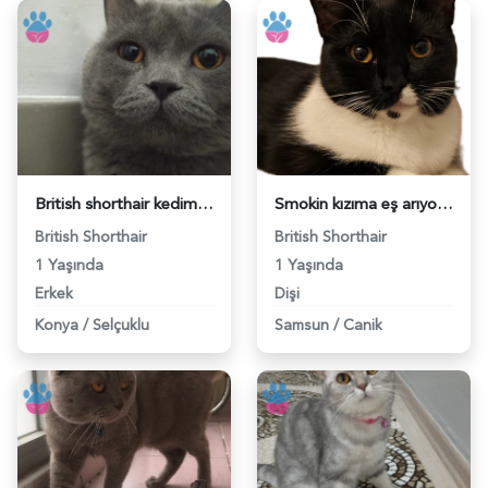
British shorthair kedime eş arıyorum - 118984606
Smokin kızıma eş arıyoruz - 118984603
British Shorthair
British Shorthair
1 Yaşında
1 Yaşında
Erkek
Dişi
Konya
/
Selçuklu
Samsun
/
Canik