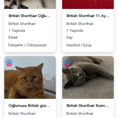
British Shorthair Oğlumuza eş arıyoruz - 118984638
British Shorthair 11 Aylık Kızım Eş Arıyor - 118984640
British Shorthair
British Shorthair
1 Yaşında
1 Yaşında
Erkek
Dişi
Eskişehir
/
Odunpazarı
İstanbul
/
Eyüp
Oğlumuza British güzel dişi arıyoruz - 118984620
British Shorthair Kızım Mila'ya eş arıyorum - 118984614
British Shorthair
British Shorthair