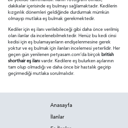
dakikalar içerisinde eş bulmayı sağlamaktadır. Kedilerin
kızgınlık dönemleri geldiğinde durdurmak mümkün
olmayıp mutlaka eş bulmak gerekmektedir.
Kediler için eş ilanı verilebileceği gibi daha önce verilmiş
olan ilanlar da incelenebilmektedir. Henüz bu kedi cinsi
kedisi için eş bulamayanların endişelenmesine gerek
yoktur ve eş bulmak için ilanları incelemesi yeterlidir. Her
geçen gün yenilenen petyasam.com’da birçok
british
shorthair eş ilanı
vardır. Kedilere eş bulurken aşılarının
tam olup olmadığı ve daha önce bir hastalık geçirip
geçirmediği mutlaka sorulmalıdır.
Anasayfa
İlanlar