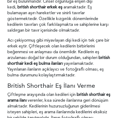
bir eş bulunmalıdır. Cinsel olgunluğa erişen dişi
kedi,
british shorthair erkek eş
aramaktadır. Eş
bulamayan aşırı hareketler ve sinirli tavırlar
göstermektedir. Özellikle kızgınlık dönemlerinde
kedilerin tavırları çok farklılaşmakta ve sahiplerine karşı
saldırgan bir tavır içerisinde olmaktadır.
Acı çekiyormuş gibi miyavlayan dişi kedi için tek çare bir
erkek eştir. Çiftleşecek olan kedilerin birbirlerini
beğenmesi ve anlaşması da önemlidir. Kedilerin eş
arzulaması doğal bir durum olduğundan, sahipleri
british
shorthair kedi eş bulma ilanları
yayınlamaktadır.
Yayınlanan ilanların açıklayıcı ve fotoğraflı olması, eş
bulma durumunu kolaylaştırmaktadır.
British Shorthair Eş İlanı Verme
Çiftleşme arayışında olan kedileri için
british shorthair eş
arama ilanı
verenler, kısa sürede ilanlarına geri dönüşüm
almaktadır. Kedilerinin huzursuzluğunun giderilmesi
isteyen sahipleri, eş arama ilanlarında kedilerini eksiksiz
bir şekilde tanıtmalıdır. İlanın fotoğraflı olması,