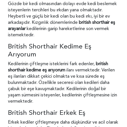
Gözde bir kedi olmasından dolayı evde kedi beslemek
isteyenlerin tercihleri bu ırkdan yana olmaktadır.
Heybetli ve güçlü bir kedi olan bu kedi ırkı, iyi bir ev
arkadaşıdır. Kızgınlık dönemlerinde
british shorthair eş
arayanlar
kedilerinin garip hareketlerine son vermek
istemektedir.
British Shorthair Kedime Eş
Arıyorum
Kedilerinin çiftleşme isteklerini fark edenler,
british
shorthair kedime eş arıyorum
ilanı vermektedir. Verilen
eş ilanları dikkat çekici olmakta ve kısa sürede eş
bulunmaktadır. Özellikle seceresi olan kedileri daha
çabuk bir eşe kavuşmaktadır. Kedilerinin doğal bir
yaşam sürmesini isteyenler, kedilerinin çiftleşmesine izin
vermektedir.
British Shorthair Erkek Eş
Erkek kediler çiftleşmeye daha düşkündür ve acil olarak