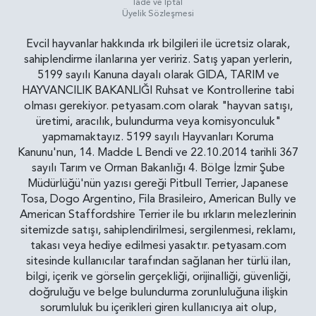
İade ve İptal
Üyelik Sözleşmesi
Evcil hayvanlar hakkında ırk bilgileri ile ücretsiz olarak,
sahiplendirme ilanlarına yer veririz. Satış yapan yerlerin,
5199 sayılı Kanuna dayalı olarak GIDA, TARIM ve
HAYVANCILIK BAKANLIĞI Ruhsat ve Kontrollerine tabi
olması gerekiyor. petyasam.com olarak "hayvan satışı,
üretimi, aracılık, bulundurma veya komisyonculuk"
yapmamaktayız. 5199 sayılı Hayvanları Koruma
Kanunu'nun, 14. Madde L Bendi ve 22.10.2014 tarihli 367
sayılı Tarım ve Orman Bakanlığı 4. Bölge İzmir Şube
Müdürlüğü'nün yazısı gereği Pitbull Terrier, Japanese
Tosa, Dogo Argentino, Fila Brasileiro, American Bully ve
American Staffordshire Terrier ile bu ırkların melezlerinin
sitemizde satışı, sahiplendirilmesi, sergilenmesi, reklamı,
takası veya hediye edilmesi yasaktır. petyasam.com
sitesinde kullanıcılar tarafından sağlanan her türlü ilan,
bilgi, içerik ve görselin gerçekliği, orijinalliği, güvenliği,
doğruluğu ve belge bulundurma zorunluluğuna ilişkin
sorumluluk bu içerikleri giren kullanıcıya ait olup,