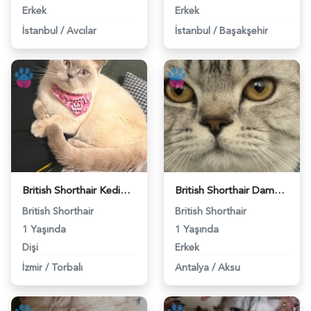
Erkek
Erkek
İstanbul
/
Avcılar
İstanbul
/
Başakşehir
British Shorthair Kedime Eş Arıyorum - 118984649
British Shorthair Damadımıza Gelin Arıyoruz - 118984627
British Shorthair
British Shorthair
1 Yaşında
1 Yaşında
Dişi
Erkek
İzmir
/
Torbalı
Antalya
/
Aksu