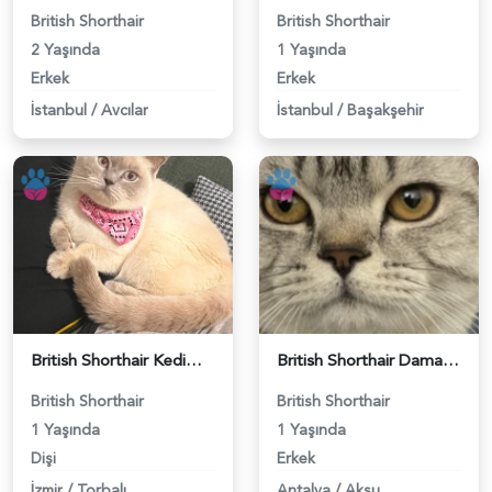
British Shorthair
British Shorthair
2 Yaşında
1 Yaşında
Erkek
Erkek
İstanbul
/
Avcılar
İstanbul
/
Başakşehir
British Shorthair Kedime Eş Arıyorum - 118984649
British Shorthair Damadımıza Gelin Arıyoruz - 118984627
British Shorthair
British Shorthair
1 Yaşında
1 Yaşında
Dişi
Erkek
İzmir
/
Torbalı
Antalya
/
Aksu