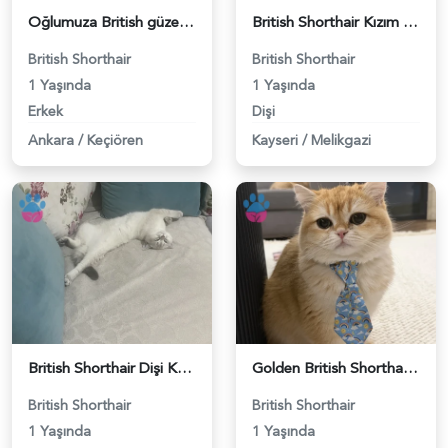
Oğlumuza British güzel dişi arıyoruz - 118984620
British Shorthair Kızım Mila'ya eş arıyorum - 118984614
British Shorthair
British Shorthair
1 Yaşında
1 Yaşında
Erkek
Dişi
Ankara
/
Keçiören
Kayseri
/
Melikgazi
British Shorthair Dişi Kedim Eş Arıyor - 118984618
Golden British Shorthair 1 Yaşında Eş Arıyor - 118984604
British Shorthair
British Shorthair
1 Yaşında
1 Yaşında