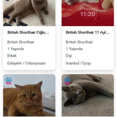
British Shorthair Oğlumuza eş arıyoruz - 118984638
British Shorthair 11 Aylık Kızım Eş Arıyor - 118984640
British Shorthair
British Shorthair
1 Yaşında
1 Yaşında
Erkek
Dişi
Eskişehir
/
Odunpazarı
İstanbul
/
Eyüp