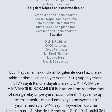
Kocaeli Kedi Sahiplendirme
Bursa Kedi Sahiplendirme
Bölgelere Köpek Sahiplendirme İlanları
İstanbul Köpek Sahiplendirme
Kocaeli Köpek Sahiplendirme
İzmir Köpek Sahiplendirme
Bursa Köpek Sahiplendirme
Mersin Köpek Sahiplendirme
Sayfalar
Gizlilik Politikasi
KVKK Koruması
Çerez Politikası
İlan Kredi Fiyatları
İade ve İptal
Üyelik Sözleşmesi
Evcil hayvanlar hakkında ırk bilgileri ile ücretsiz olarak,
sahiplendirme ilanlarına yer veririz. Satış yapan yerlerin,
5199 sayılı Kanuna dayalı olarak GIDA, TARIM ve
HAYVANCILIK BAKANLIĞI Ruhsat ve Kontrollerine tabi
olması gerekiyor. petyasam.com olarak "hayvan satışı,
üretimi, aracılık, bulundurma veya komisyonculuk"
yapmamaktayız. 5199 sayılı Hayvanları Koruma
Kanunu'nun, 14. Madde L Bendi ve 22.10.2014 tarihli 367