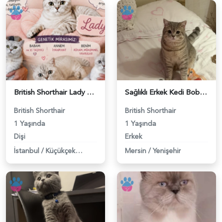
British Shorthair Lady kociş arıyor - 118984656
Sağlıklı Erkek Kedi Bobi’ye Eş Aranıyor - 118984657
British Shorthair
British Shorthair
1 Yaşında
1 Yaşında
Dişi
Erkek
İstanbul
/
Küçükçekmece
Mersin
/
Yenişehir