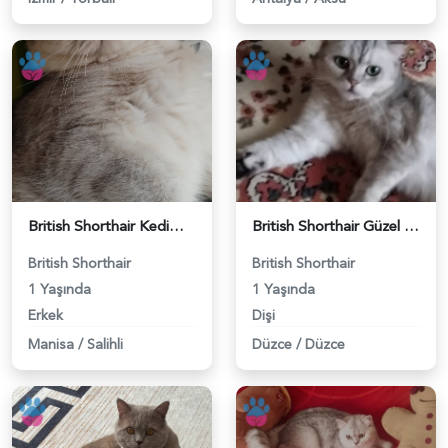
British Shorthair Kedimize eş arıyoruz - 118984628
British Shorthair Güzel kızımıza eş arıyoruz - 118984633
British Shorthair
British Shorthair
1 Yaşında
1 Yaşında
Erkek
Dişi
Manisa
/
Salihli
Düzce
/
Düzce