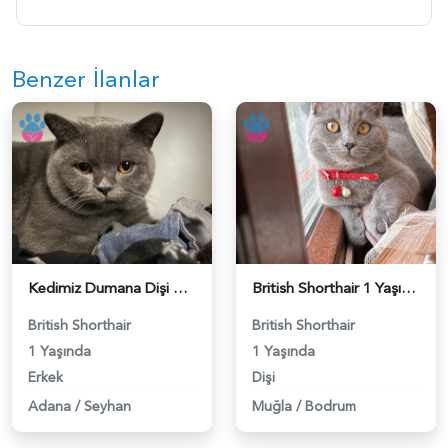
Benzer İlanlar
Kedimiz Dumana Dişi Eş arıyoruz - 118984658
British Shorthair 1 Yaşında Eş Arıyor - 118984662
British Shorthair
British Shorthair
1 Yaşında
1 Yaşında
Erkek
Dişi
Adana
/
Seyhan
Muğla
/
Bodrum