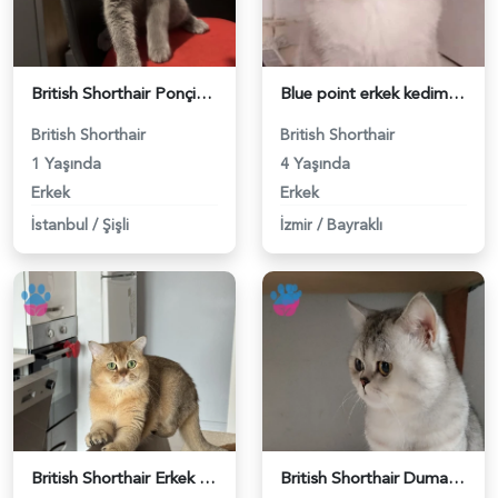
British Shorthair Ponçiğim Eş Arıyor - 118984654
Blue point erkek kedimize dişi eş arıyoruz - 118984655
British Shorthair
British Shorthair
1 Yaşında
4 Yaşında
Erkek
Erkek
İstanbul
/
Şişli
İzmir
/
Bayraklı
British Shorthair Erkek Kızgınlıkta - 118984651
British Shorthair Duma Eş Arıyorum - 118984650