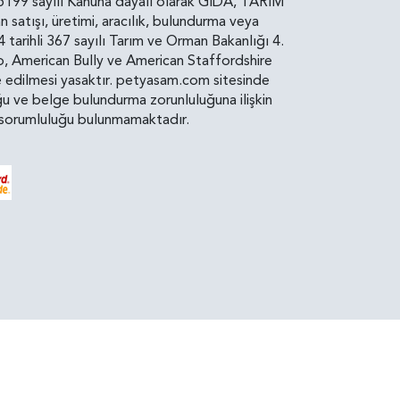
rin, 5199 sayılı Kanuna dayalı olarak GIDA, TARIM
atışı, üretimi, aracılık, bulundurma veya
arihli 367 sayılı Tarım ve Orman Bakanlığı 4.
ro, American Bully ve American Staffordshire
diye edilmesi yasaktır. petyasam.com sitesinde
uluğu ve belge bulundurma zorunluluğuna ilişkin
bir sorumluluğu bulunmamaktadır.