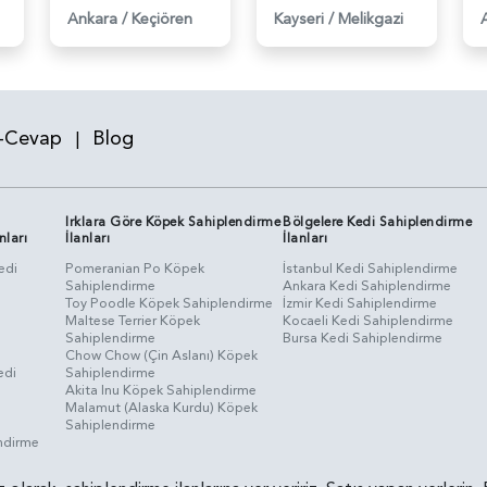
Ankara
/
Keçiören
Kayseri
/
Melikgazi
-Cevap
Blog
|
Irklara Göre Köpek Sahiplendirme
Bölgelere Kedi Sahiplendirme
nları
İlanları
İlanları
edi
Pomeranian Po Köpek
İstanbul Kedi Sahiplendirme
Sahiplendirme
Ankara Kedi Sahiplendirme
i
Toy Poodle Köpek Sahiplendirme
İzmir Kedi Sahiplendirme
Maltese Terrier Köpek
Kocaeli Kedi Sahiplendirme
Sahiplendirme
Bursa Kedi Sahiplendirme
Chow Chow (Çin Aslanı) Köpek
edi
Sahiplendirme
Akita Inu Köpek Sahiplendirme
Malamut (Alaska Kurdu) Köpek
Sahiplendirme
endirme