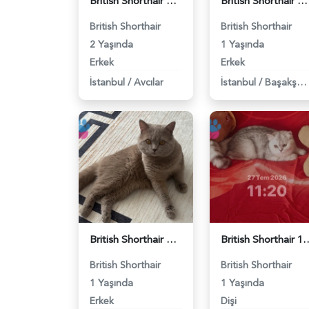
British Shorthair Erkek Kızgınlıkta - 118984651
British Shorthair Duma Eş Arıyorum - 118984650
British Shorthair
British Shorthair
2 Yaşında
1 Yaşında
Erkek
Erkek
İstanbul
/
Avcılar
İstanbul
/
Başakşehir
British Shorthair Oğlumuza eş arıyoruz - 118984638
British Shorthair 11 Aylık Kızım
British Shorthair
British Shorthair
1 Yaşında
1 Yaşında
Erkek
Dişi