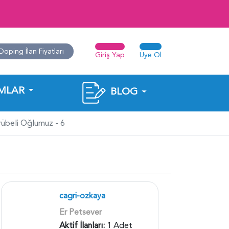
Doping İlan Fiyatları
Giriş Yap
Üye Ol
MLAR
BLOG
crübeli Oğlumuz - 6
cagri-ozkaya
Er Petsever
Aktif İlanları:
1 Adet