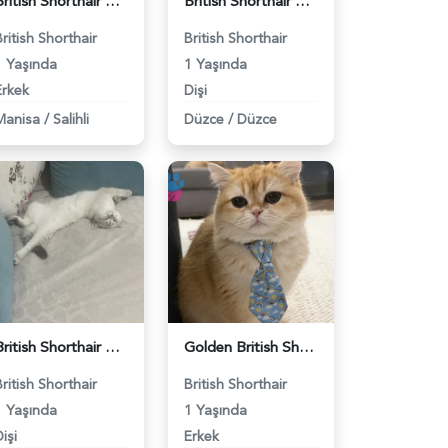
British Shorthair Kedimize eş arıyoruz - 118984628
British Shorthair Güzel kızımıza eş arıyoruz - 118984633
British Shorthair
British Shorthair
1 Yaşında
1 Yaşında
Erkek
Dişi
Manisa
/
Salihli
Düzce
/
Düzce
British Shorthair Dişi Kedim Eş Arıyor - 118984618
Golden British Shorthair 1 Yaşında Eş Arıyor - 118984604
British Shorthair
British Shorthair
1 Yaşında
1 Yaşında
işi
Erkek