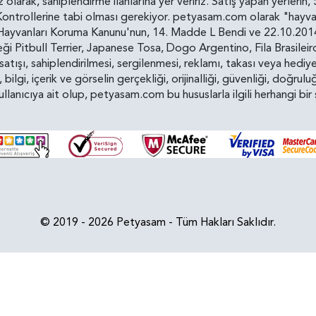
siz olarak, sahiplendirme ilanlarına yer veririz. Satış yapan yerle
ollerine tabi olması gerekiyor. petyasam.com olarak "hayvan s
yvanları Koruma Kanunu'nun, 14. Madde L Bendi ve 22.10.2014 t
i Pitbull Terrier, Japanese Tosa, Dogo Argentino, Fila Brasilei
e satışı, sahiplendirilmesi, sergilenmesi, reklamı, takası veya he
n, bilgi, içerik ve görselin gerçekliği, orijinalliği, güvenliği, doğr
kullanıcıya ait olup, petyasam.com bu hususlarla ilgili herhangi 
© 2019 - 2026 Petyasam - Tüm Hakları Saklıdır.