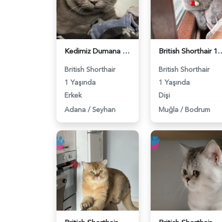
Kedimiz Dumana Dişi Eş arıyoruz - 118984658
British Shorthair 1 Yaşında E
British Shorthair
British Shorthair
1 Yaşında
1 Yaşında
Erkek
Dişi
Adana
/
Seyhan
Muğla
/
Bodrum