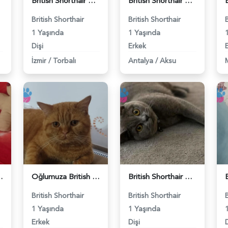
British Shorthair Kedime Eş Arıyorum - 118984649
British Shorthair Damadımıza Gelin Arıyoruz - 118984627
British Shorthair
British Shorthair
1 Yaşında
1 Yaşında
Dişi
Erkek
İzmir
/
Torbalı
Antalya
/
Aksu
 Eş Arıyor - 118984640
Oğlumuza British güzel dişi arıyoruz - 118984620
British Shorthair Kızım Mila'ya eş arıyorum - 118984614
British Shorthair
British Shorthair
1 Yaşında
1 Yaşında
Erkek
Dişi
D