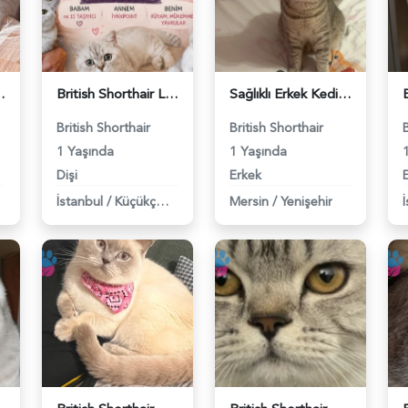
ş Arıyor - 118984662
British Shorthair Lady kociş arıyor - 118984656
Sağlıklı Erkek Kedi Bobi’ye Eş Aranıyor - 118984657
British Shorthair
British Shorthair
1 Yaşında
1 Yaşında
Dişi
Erkek
İstanbul
/
Küçükçekmece
Mersin
/
Yenişehir