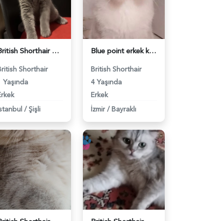
British Shorthair Ponçiğim Eş Arıyor - 118984654
Blue point erkek kedimize dişi eş arıyoruz - 118984655
British Shorthair
British Shorthair
1 Yaşında
4 Yaşında
Erkek
Erkek
İstanbul
/
Şişli
İzmir
/
Bayraklı