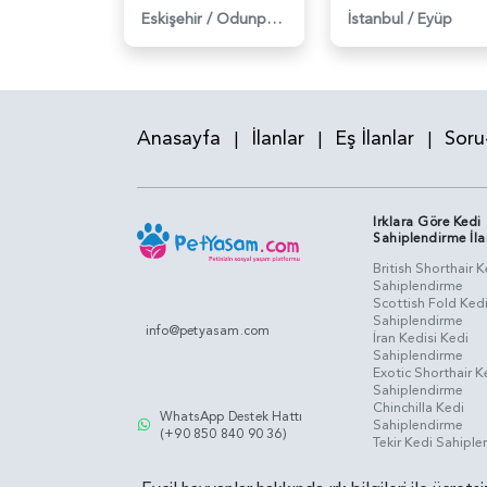
Eskişehir
/
Odunpazarı
İstanbul
/
Eyüp
Anasayfa
İlanlar
Eş İlanlar
Soru
|
|
|
Irklara Göre Kedi
Sahiplendirme İla
British Shorthair K
Sahiplendirme
Scottish Fold Ked
Sahiplendirme
info@petyasam.com
İran Kedisi Kedi
Sahiplendirme
Exotic Shorthair K
Sahiplendirme
Chinchilla Kedi
WhatsApp Destek Hattı
Sahiplendirme
(+90 850 840 90 36)
Tekir Kedi Sahipl