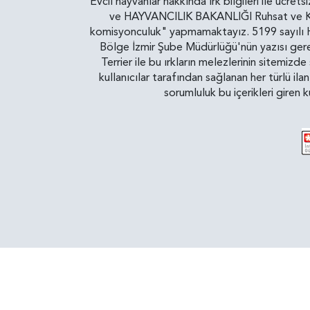
Evcil hayvanlar hakkında ırk bilgileri ile ücret
ve HAYVANCILIK BAKANLIĞI Ruhsat ve Kontr
komisyonculuk" yapmamaktayız. 5199 sayılı Ha
Bölge İzmir Şube Müdürlüğü'nün yazısı gereğ
Terrier ile bu ırkların melezlerinin sitemizd
kullanıcılar tarafından sağlanan her türlü ila
sorumluluk bu içerikleri giren 