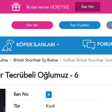
İlan Ver
İlk ilan verme ÜCRETSİZ
İlan Ver
İlan Fiyatları
FORU
KÖPEK İLANLARI
Bulma
British Shorthair Eş Bulma
Safkan British Shorthair Te
r Tecrübeli Oğlumuz - 6
İlan No
6
Tür
Kedi