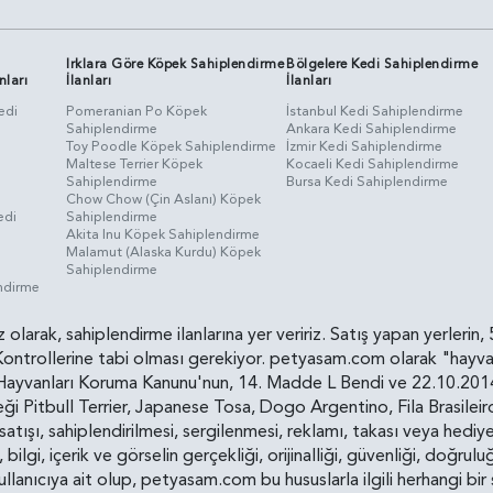
Irklara Göre Köpek Sahiplendirme
Bölgelere Kedi Sahiplendirme
nları
İlanları
İlanları
edi
Pomeranian Po Köpek
İstanbul Kedi Sahiplendirme
Sahiplendirme
Ankara Kedi Sahiplendirme
i
Toy Poodle Köpek Sahiplendirme
İzmir Kedi Sahiplendirme
Maltese Terrier Köpek
Kocaeli Kedi Sahiplendirme
Sahiplendirme
Bursa Kedi Sahiplendirme
Chow Chow (Çin Aslanı) Köpek
edi
Sahiplendirme
Akita Inu Köpek Sahiplendirme
Malamut (Alaska Kurdu) Köpek
Sahiplendirme
endirme
siz olarak, sahiplendirme ilanlarına yer veririz. Satış yapan yerle
ollerine tabi olması gerekiyor. petyasam.com olarak "hayvan s
yvanları Koruma Kanunu'nun, 14. Madde L Bendi ve 22.10.2014 t
i Pitbull Terrier, Japanese Tosa, Dogo Argentino, Fila Brasilei
e satışı, sahiplendirilmesi, sergilenmesi, reklamı, takası veya he
n, bilgi, içerik ve görselin gerçekliği, orijinalliği, güvenliği, doğr
kullanıcıya ait olup, petyasam.com bu hususlarla ilgili herhangi 