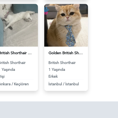
British Shorthair Dişi Kedim Eş Arıyor - 118984618
Golden British Shorthair 1 Yaşında Eş Arıyor - 118984604
British Shorthair
British Shorthair
1 Yaşında
1 Yaşında
işi
Erkek
Ankara
/
Keçiören
İstanbul
/
İstanbul