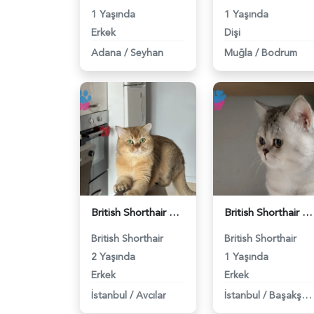
1 Yaşında
1 Yaşında
Erkek
Dişi
Adana
/
Seyhan
Muğla
/
Bodrum
British Shorthair Erkek Kızgınlıkta - 118984651
British Shorthair Duma Eş Arıyorum - 118984650
British Shorthair
British Shorthair
2 Yaşında
1 Yaşında
Erkek
Erkek
İstanbul
/
Avcılar
İstanbul
/
Başakşehir