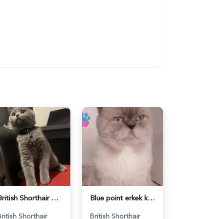
British Shorthair Ponçiğim Eş Arıyor - 118984654
Blue point erkek kedimize dişi eş arıyoruz - 118984655
British Shorthair
British Shorthair