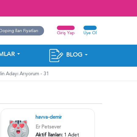
Doping İlan Fiyatları
Giriş Yap
Üye Ol
MLAR
BLOG
lin Adayı Arıyorum - 31
havva-demir
Er Petsever
Aktif İlanları:
1 Adet