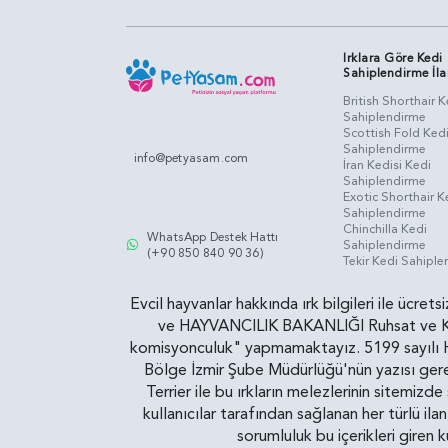
Irklara Göre Kedi
Sahiplendirme İla
British Shorthair K
Sahiplendirme
Scottish Fold Ked
Sahiplendirme
info@petyasam.com
İran Kedisi Kedi
Sahiplendirme
Exotic Shorthair K
Sahiplendirme
Chinchilla Kedi
WhatsApp Destek Hattı
Sahiplendirme
(+90 850 840 90 36)
Tekir Kedi Sahipl
Evcil hayvanlar hakkında ırk bilgileri ile ücret
ve HAYVANCILIK BAKANLIĞI Ruhsat ve Kontr
komisyonculuk" yapmamaktayız. 5199 sayılı Ha
Bölge İzmir Şube Müdürlüğü'nün yazısı gereğ
Terrier ile bu ırkların melezlerinin sitemizd
kullanıcılar tarafından sağlanan her türlü ila
sorumluluk bu içerikleri giren 