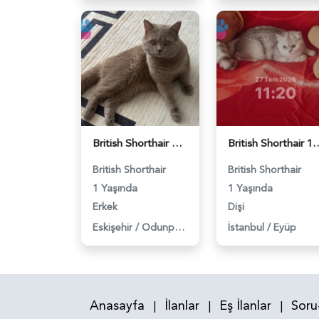
British Shorthair Oğlumuza eş arıyoruz - 118984638
British Shorthair 11 Aylık Kızım
British Shorthair
British Shorthair
1 Yaşında
1 Yaşında
Erkek
Dişi
Eskişehir
/
Odunpazarı
İstanbul
/
Eyüp
Anasayfa
İlanlar
Eş İlanlar
Soru
|
|
|