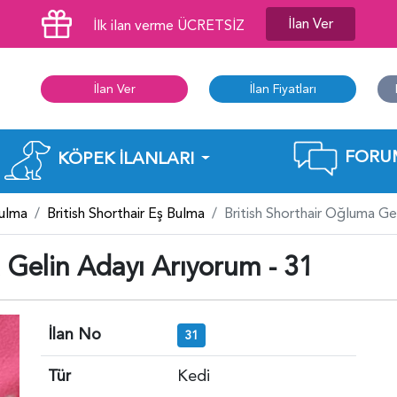
İlan Ver
İlk ilan verme ÜCRETSİZ
İlan Ver
İlan Fiyatları
FORU
KÖPEK İLANLARI
Bulma
British Shorthair Eş Bulma
British Shorthair Oğluma Ge
 Gelin Adayı Arıyorum - 31
İlan No
31
Tür
Kedi