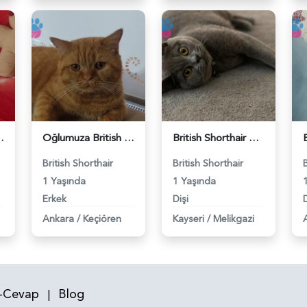
 Eş Arıyor - 118984640
Oğlumuza British güzel dişi arıyoruz - 118984620
British Shorthair Kızım Mila'ya eş arıyorum - 118984614
British Shorthair
British Shorthair
1 Yaşında
1 Yaşında
Erkek
Dişi
D
Ankara
/
Keçiören
Kayseri
/
Melikgazi
-Cevap
Blog
|