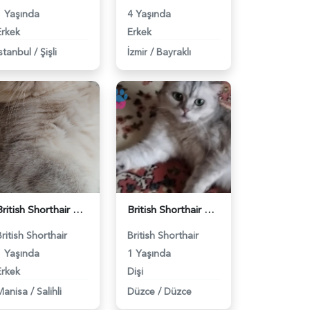
1 Yaşında
4 Yaşında
Erkek
Erkek
İstanbul
/
Şişli
İzmir
/
Bayraklı
British Shorthair Kedimize eş arıyoruz - 118984628
British Shorthair Güzel kızımıza eş arıyoruz - 118984633
British Shorthair
British Shorthair
1 Yaşında
1 Yaşında
Erkek
Dişi
Manisa
/
Salihli
Düzce
/
Düzce