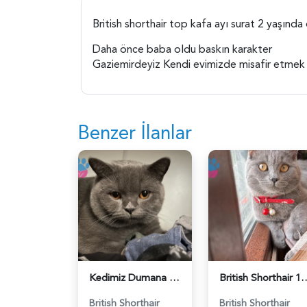
British shorthair top kafa ayı surat 2 yaşınd
Daha önce baba oldu baskın karakter
Gaziemirdeyiz Kendi evimizde misafir etmek i
Benzer İlanlar
Kedimiz Dumana Dişi Eş arıyoruz - 118984658
British Shorthair 1 Yaşında E
British Shorthair
British Shorthair