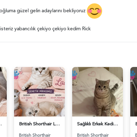
a oğluma güzel gelin adaylarını bekliyoruz
steriz yabancılık çekiyo çekiyo kedim Rick
ş Arıyor - 118984662
British Shorthair Lady kociş arıyor - 118984656
Sağlıklı Erkek Kedi Bobi’ye Eş Aranıyor - 118984657
British Shorthair
British Shorthair