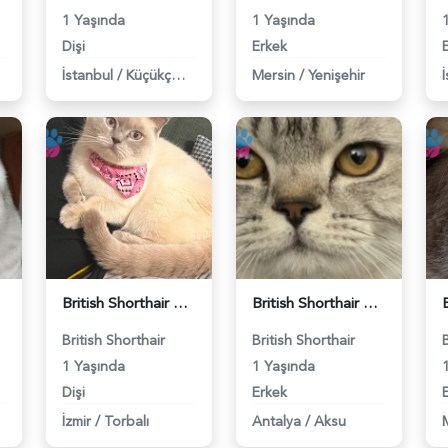
1 Yaşında
1 Yaşında
Dişi
Erkek
İstanbul
/
Küçükçekmece
Mersin
/
Yenişehir
British Shorthair Kedime Eş Arıyorum - 118984649
British Shorthair Damadımıza Gelin Arıyoruz - 118984627
British Shorthair
British Shorthair
1 Yaşında
1 Yaşında
Dişi
Erkek
İzmir
/
Torbalı
Antalya
/
Aksu