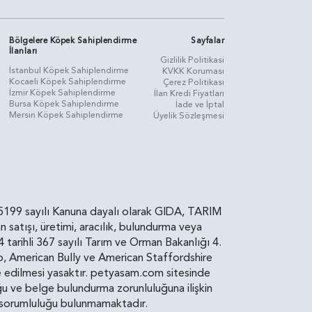
Bölgelere Köpek Sahiplendirme
Sayfalar
İlanları
Gizlilik Politikasi
İstanbul Köpek Sahiplendirme
KVKK Koruması
Kocaeli Köpek Sahiplendirme
Çerez Politikası
İzmir Köpek Sahiplendirme
İlan Kredi Fiyatları
Bursa Köpek Sahiplendirme
İade ve İptal
Mersin Köpek Sahiplendirme
Üyelik Sözleşmesi
rin, 5199 sayılı Kanuna dayalı olarak GIDA, TARIM
atışı, üretimi, aracılık, bulundurma veya
arihli 367 sayılı Tarım ve Orman Bakanlığı 4.
ro, American Bully ve American Staffordshire
diye edilmesi yasaktır. petyasam.com sitesinde
uluğu ve belge bulundurma zorunluluğuna ilişkin
bir sorumluluğu bulunmamaktadır.