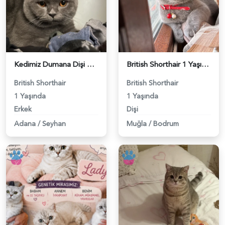
Kedimiz Dumana Dişi Eş arıyoruz - 118984658
British Shorthair 1 Yaşında Eş Arıyor - 118984662
British Shorthair
British Shorthair
1 Yaşında
1 Yaşında
Erkek
Dişi
Adana
/
Seyhan
Muğla
/
Bodrum