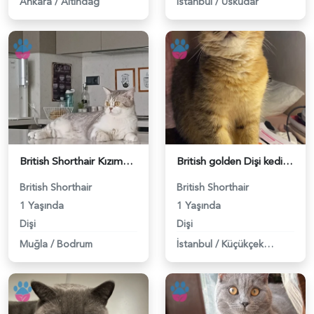
Ankara
/
Altındağ
İstanbul
/
Üsküdar
British Shorthair Kızıma Eş Arıyorum - 118984698
British golden Dişi kedime eş arıyorum - 118984688
British Shorthair
British Shorthair
1 Yaşında
1 Yaşında
Dişi
Dişi
Muğla
/
Bodrum
İstanbul
/
Küçükçekmece