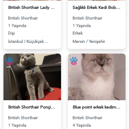
British Shorthair Lady kociş arıyor - 118984656
Sağlıklı Erkek Kedi Bobi’ye Eş Aranıyor - 118984657
British Shorthair
British Shorthair
1 Yaşında
1 Yaşında
Dişi
Erkek
İstanbul
/
Küçükçekmece
Mersin
/
Yenişehir
British Shorthair Ponçiğim Eş Arıyor - 118984654
Blue point erkek kedimize dişi eş arıyoruz - 118984655
British Shorthair
British Shorthair
1 Yaşında
4 Yaşında