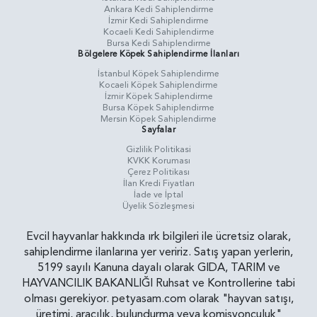
Ankara Kedi Sahiplendirme
İzmir Kedi Sahiplendirme
Kocaeli Kedi Sahiplendirme
Bursa Kedi Sahiplendirme
Bölgelere Köpek Sahiplendirme İlanları
İstanbul Köpek Sahiplendirme
Kocaeli Köpek Sahiplendirme
İzmir Köpek Sahiplendirme
Bursa Köpek Sahiplendirme
Mersin Köpek Sahiplendirme
Sayfalar
Gizlilik Politikasi
KVKK Koruması
Çerez Politikası
İlan Kredi Fiyatları
İade ve İptal
Üyelik Sözleşmesi
Evcil hayvanlar hakkında ırk bilgileri ile ücretsiz olarak,
sahiplendirme ilanlarına yer veririz. Satış yapan yerlerin,
5199 sayılı Kanuna dayalı olarak GIDA, TARIM ve
HAYVANCILIK BAKANLIĞI Ruhsat ve Kontrollerine tabi
olması gerekiyor. petyasam.com olarak "hayvan satışı,
üretimi, aracılık, bulundurma veya komisyonculuk"