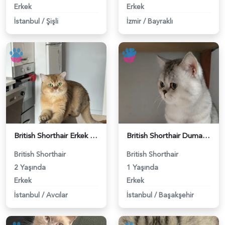
Erkek
Erkek
İstanbul
/
Şişli
İzmir
/
Bayraklı
British Shorthair Erkek Kızgınlıkta - 118984651
British Shorthair Duma Eş Arıyorum - 118984650
British Shorthair
British Shorthair
2 Yaşında
1 Yaşında
Erkek
Erkek
İstanbul
/
Avcılar
İstanbul
/
Başakşehir