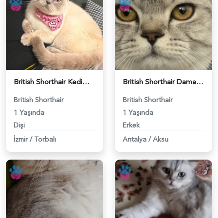
British Shorthair Kedime Eş Arıyorum - 118984649
British Shorthair Damadımıza Gelin Arıyoruz - 118984627
British Shorthair
British Shorthair
1 Yaşında
1 Yaşında
Dişi
Erkek
İzmir
/
Torbalı
Antalya
/
Aksu