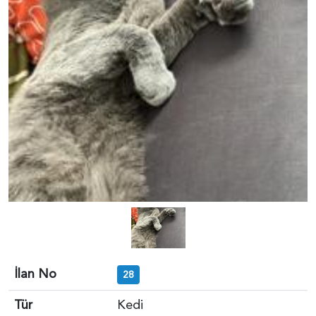
İlan No
28
Tür
Kedi