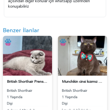
açısından diğer konular için whatsapp üzerinden
konuşabiliriz
Benzer İlanlar
British Shorthair Prensesime Prens Lazım - 118984704
Munchikin cinsi kızımız azgınlıkta eş arıyoruz 1.7 aylık - 118984703
British Shorthair
British Shorthair
1 Yaşında
1 Yaşında
Dişi
Dişi