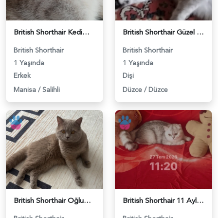
British Shorthair Kedimize eş arıyoruz - 118984628
British Shorthair Güzel kızımıza eş arıyoruz - 118984633
British Shorthair
British Shorthair
1 Yaşında
1 Yaşında
Erkek
Dişi
Manisa
/
Salihli
Düzce
/
Düzce
British Shorthair Oğlumuza eş arıyoruz - 118984638
British Shorthair 11 Aylık Kızım Eş Arıyor - 118984640