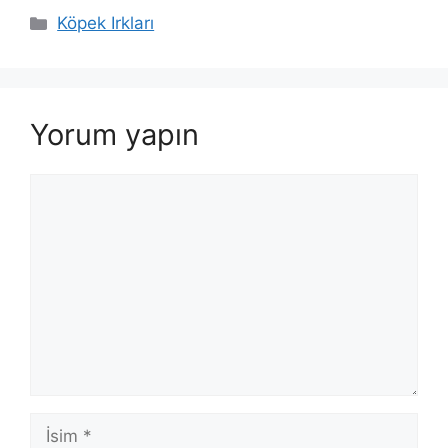
Kategoriler
Köpek Irkları
Yorum yapın
Yorum
İsim