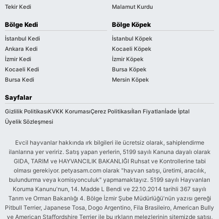
Tekir Kedi
Malamut Kurdu
Bölge Kedi
Bölge Köpek
İstanbul Kedi
İstanbul Köpek
Ankara Kedi
Kocaeli Köpek
İzmir Kedi
İzmir Köpek
Kocaeli Kedi
Bursa Köpek
Bursa Kedi
Mersin Köpek
Sayfalar
Gizlilik Politikası
KVKK Koruması
Çerez Politikası
İlan Fiyatları
İade İptal
Üyelik Sözleşmesi
Evcil hayvanlar hakkında ırk bilgileri ile ücretsiz olarak, sahiplendirme
ilanlarına yer veririz. Satış yapan yerlerin, 5199 sayılı Kanuna dayalı olarak
GIDA, TARIM ve HAYVANCILIK BAKANLIĞI Ruhsat ve Kontrollerine tabi
olması gerekiyor. petyasam.com olarak "hayvan satışı, üretimi, aracılık,
bulundurma veya komisyonculuk" yapmamaktayız. 5199 sayılı Hayvanları
Koruma Kanunu'nun, 14. Madde L Bendi ve 22.10.2014 tarihli 367 sayılı
Tarım ve Orman Bakanlığı 4. Bölge İzmir Şube Müdürlüğü'nün yazısı gereği
Pitbull Terrier, Japanese Tosa, Dogo Argentino, Fila Brasileiro, American Bully
ve American Staffordshire Terrier ile bu ırkların melezlerinin sitemizde satışı,