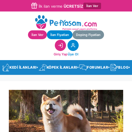
İlan Ver
İlk ilan verme
ÜCRETSİZ
İlan Ver
İlan Fiyatları
Doping Fiyatları
Giriş Yap
Üye Ol
KEDİ İLANLARI
KÖPEK İLANLARI
FORUMLAR
BLOG
▾
▾
▾
▾