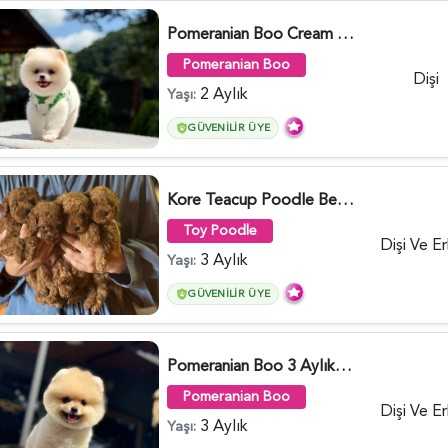
Pomeranian Boo Cream Beyaz Yavrumuz - 6251
Pomeranian Boo
Dişi
2 Aylık
Yaşı:
GÜVENILIR ÜYE
Kore Teacup Poodle Bebekler - 6428
Toy Poodle
Dişi Ve E
3 Aylık
Yaşı:
GÜVENILIR ÜYE
Pomeranian Boo 3 Aylık Bebek Yavrular - 6178
Pomeranian Boo
Dişi Ve E
3 Aylık
Yaşı: