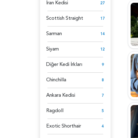
İran Kedisi
27
Scottish Straight
17
Sarman
14
Siyam
12
Diğer Kedi İrkları
9
Chinchilla
8
Ankara Kedisi
7
Ragdoll
5
Exotic Shorthair
4