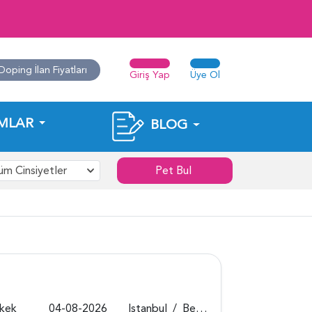
Doping İlan Fiyatları
Giriş Yap
Üye Ol
MLAR
BLOG
üm Cinsiyetler
Pet Bul
rkek
04-08-2026
Istanbul
/
Beykoz