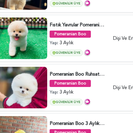
GÜVENILIR ÜYE
Fıstık Yavrular Pomeranian Boo - 6032
Pomeranian Boo
Dişi Ve E
3 Aylık
Yaşı:
GÜVENILIR ÜYE
Pomeranian Boo Ruhsatlı Çiftlikten - 6027
Pomeranian Boo
Dişi Ve E
3 Aylık
Yaşı:
GÜVENILIR ÜYE
Pomeranian Boo 3 Aylık Safkan Yavrularımız - 6022
Pomeranian Boo