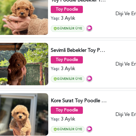
Toy Poodle
Dişi Ve E
3 Aylık
Yaşı:
GÜVENILIR ÜYE
Sevimli Bebekler Toy Poodle - 5964
Toy Poodle
Dişi Ve E
3 Aylık
Yaşı:
GÜVENILIR ÜYE
Kore Surat Toy Poodle Dişi ve Erkek Yavrular - 5896
Toy Poodle
Dişi Ve E
3 Aylık
Yaşı:
GÜVENILIR ÜYE