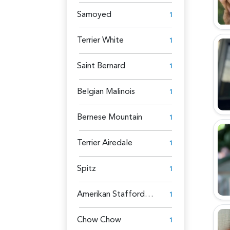
Samoyed
1
Terrier White
1
Saint Bernard
1
Belgian Malinois
1
Bernese Mountain
1
Terrier Airedale
1
Spitz
1
Amerikan Staffordshire
1
Chow Chow
1