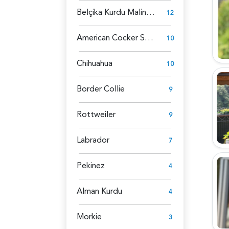
Belçika Kurdu Malinois
12
American Cocker Spaniel
10
Chihuahua
10
Border Collie
9
Rottweiler
9
Labrador
7
Pekinez
4
Alman Kurdu
4
Morkie
3