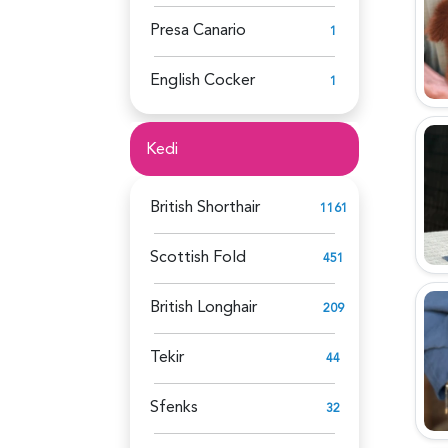
Presa Canario
1
English Cocker
1
Kedi
British Shorthair
1161
Scottish Fold
451
British Longhair
209
Tekir
44
Sfenks
32