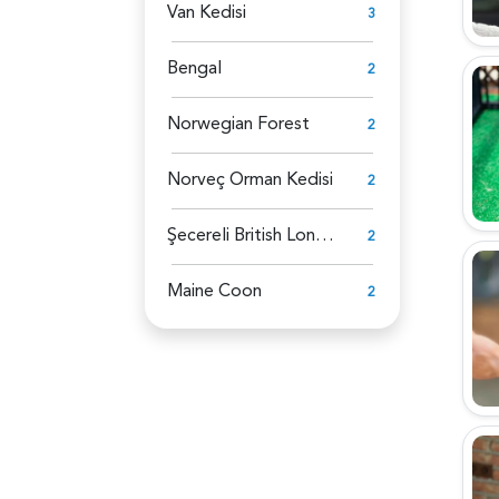
Van Kedisi
3
Bengal
2
Norwegian Forest
2
Norveç Orman Kedisi
2
Şecereli British Longhair
2
Maine Coon
2