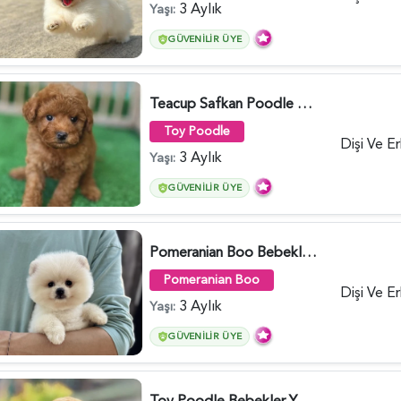
3 Aylık
Yaşı:
GÜVENILIR ÜYE
Teacup Safkan Poodle Yavrularımız - 5971
Toy Poodle
Dişi Ve E
3 Aylık
Yaşı:
GÜVENILIR ÜYE
Pomeranian Boo Bebekler 2 Aylıklar - 6021
Pomeranian Boo
Dişi Ve E
3 Aylık
Yaşı:
GÜVENILIR ÜYE
Toy Poodle Bebekler Yuva Arıyor - 5970