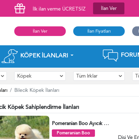
İlan Ver
İlk ilan verme ÜCRETSİZ
İlan Ver
İlan Fiyatları
FORU
KÖPEK İLANLARI
Köpek
Tüm Irklar
T
ları
Bilecik Köpek İlanları
cik Köpek Sahiplendirme İlanları
Pomeranian Boo Ayıcık Surat Yavrularımız - 6025
Pomeranian Boo
Dişi Ve E