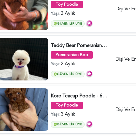
Toy Poodle
Dişi Ve E
3 Aylık
Yaşı:
GÜVENILIR ÜYE
Teddy Bear Pomeranian Boo Yavrumuz Ruhsatlı Çiftlik - 6247
Pomeranian Boo
Dişi Ve E
2 Aylık
Yaşı:
GÜVENILIR ÜYE
Kore Teacup Poodle - 6424
Toy Poodle
Dişi Ve E
3 Aylık
Yaşı:
GÜVENILIR ÜYE