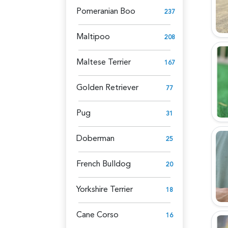
Pomeranian Boo
237
Maltipoo
208
Maltese Terrier
167
Golden Retriever
77
Pug
31
Doberman
25
French Bulldog
20
Yorkshire Terrier
18
Cane Corso
16