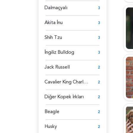
Dalmaçyalı
3
Akita İ̇nu
3
Shih Tzu
3
İ̇ngiliz Bulldog
3
Jack Russell
2
Cavalier King Charles Spaniel
2
Diğer Kopek İrkları
2
Beagle
2
Husky
2