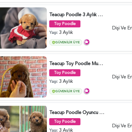
Teacup Poodle 3 Aylık Bebeğimiz - 5960
Toy Poodle
Dişi Ve E
3 Aylık
Yaşı:
GÜVENILIR ÜYE
Teacup Toy Poodle Muhteşem Kalite Yavrular - 5895
Toy Poodle
Dişi Ve E
3 Aylık
Yaşı:
GÜVENILIR ÜYE
Teacup Poodle Oyuncu Yavrularımız - 5966
Toy Poodle
Dişi Ve E
3 Aylık
Yaşı: