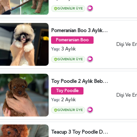
GÜVENILIR ÜYE
Pomeranian Boo 3 Aylık Hazır Yavrular - 6020
Pomeranian Boo
Dişi Ve E
3 Aylık
Yaşı:
GÜVENILIR ÜYE
Toy Poodle 2 Aylık Bebeğimiz - 6176
Toy Poodle
Dişi Ve E
2 Aylık
Yaşı:
GÜVENILIR ÜYE
Teacup 3 Toy Poodle Dişi ve Erkek Yavru - 5963