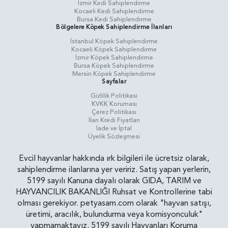
İzmir Kedi Sahiplendirme
Kocaeli Kedi Sahiplendirme
Bursa Kedi Sahiplendirme
Bölgelere Köpek Sahiplendirme İlanları
İstanbul Köpek Sahiplendirme
Kocaeli Köpek Sahiplendirme
İzmir Köpek Sahiplendirme
Bursa Köpek Sahiplendirme
Mersin Köpek Sahiplendirme
Sayfalar
Gizlilik Politikasi
KVKK Koruması
Çerez Politikası
İlan Kredi Fiyatları
İade ve İptal
Üyelik Sözleşmesi
Evcil hayvanlar hakkında ırk bilgileri ile ücretsiz olarak,
sahiplendirme ilanlarına yer veririz. Satış yapan yerlerin,
5199 sayılı Kanuna dayalı olarak GIDA, TARIM ve
HAYVANCILIK BAKANLIĞI Ruhsat ve Kontrollerine tabi
olması gerekiyor. petyasam.com olarak "hayvan satışı,
üretimi, aracılık, bulundurma veya komisyonculuk"
yapmamaktayız. 5199 sayılı Hayvanları Koruma