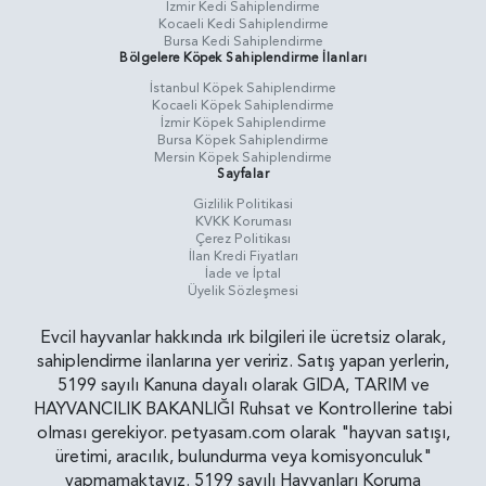
İzmir Kedi Sahiplendirme
Kocaeli Kedi Sahiplendirme
Bursa Kedi Sahiplendirme
Bölgelere Köpek Sahiplendirme İlanları
İstanbul Köpek Sahiplendirme
Kocaeli Köpek Sahiplendirme
İzmir Köpek Sahiplendirme
Bursa Köpek Sahiplendirme
Mersin Köpek Sahiplendirme
Sayfalar
Gizlilik Politikasi
KVKK Koruması
Çerez Politikası
İlan Kredi Fiyatları
İade ve İptal
Üyelik Sözleşmesi
Evcil hayvanlar hakkında ırk bilgileri ile ücretsiz olarak,
sahiplendirme ilanlarına yer veririz. Satış yapan yerlerin,
5199 sayılı Kanuna dayalı olarak GIDA, TARIM ve
HAYVANCILIK BAKANLIĞI Ruhsat ve Kontrollerine tabi
olması gerekiyor. petyasam.com olarak "hayvan satışı,
üretimi, aracılık, bulundurma veya komisyonculuk"
yapmamaktayız. 5199 sayılı Hayvanları Koruma