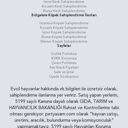
İzmir Kedi Sahiplendirme
Kocaeli Kedi Sahiplendirme
Bursa Kedi Sahiplendirme
Bölgelere Köpek Sahiplendirme İlanları
İstanbul Köpek Sahiplendirme
Kocaeli Köpek Sahiplendirme
İzmir Köpek Sahiplendirme
Bursa Köpek Sahiplendirme
Mersin Köpek Sahiplendirme
Sayfalar
Gizlilik Politikasi
KVKK Koruması
Çerez Politikası
İlan Kredi Fiyatları
İade ve İptal
Üyelik Sözleşmesi
Evcil hayvanlar hakkında ırk bilgileri ile ücretsiz olarak,
sahiplendirme ilanlarına yer veririz. Satış yapan yerlerin,
5199 sayılı Kanuna dayalı olarak GIDA, TARIM ve
HAYVANCILIK BAKANLIĞI Ruhsat ve Kontrollerine tabi
olması gerekiyor. petyasam.com olarak "hayvan satışı,
üretimi, aracılık, bulundurma veya komisyonculuk"
yapmamaktayız. 5199 sayılı Hayvanları Koruma