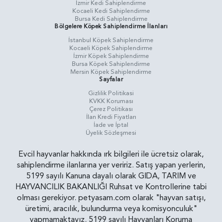
İzmir Kedi Sahiplendirme
Kocaeli Kedi Sahiplendirme
Bursa Kedi Sahiplendirme
Bölgelere Köpek Sahiplendirme İlanları
İstanbul Köpek Sahiplendirme
Kocaeli Köpek Sahiplendirme
İzmir Köpek Sahiplendirme
Bursa Köpek Sahiplendirme
Mersin Köpek Sahiplendirme
Sayfalar
Gizlilik Politikasi
KVKK Koruması
Çerez Politikası
İlan Kredi Fiyatları
İade ve İptal
Üyelik Sözleşmesi
Evcil hayvanlar hakkında ırk bilgileri ile ücretsiz olarak,
sahiplendirme ilanlarına yer veririz. Satış yapan yerlerin,
5199 sayılı Kanuna dayalı olarak GIDA, TARIM ve
HAYVANCILIK BAKANLIĞI Ruhsat ve Kontrollerine tabi
olması gerekiyor. petyasam.com olarak "hayvan satışı,
üretimi, aracılık, bulundurma veya komisyonculuk"
yapmamaktayız. 5199 sayılı Hayvanları Koruma