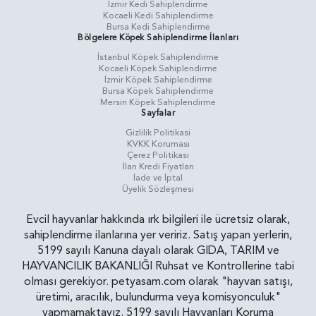
İzmir Kedi Sahiplendirme
Kocaeli Kedi Sahiplendirme
Bursa Kedi Sahiplendirme
Bölgelere Köpek Sahiplendirme İlanları
İstanbul Köpek Sahiplendirme
Kocaeli Köpek Sahiplendirme
İzmir Köpek Sahiplendirme
Bursa Köpek Sahiplendirme
Mersin Köpek Sahiplendirme
Sayfalar
Gizlilik Politikasi
KVKK Koruması
Çerez Politikası
İlan Kredi Fiyatları
İade ve İptal
Üyelik Sözleşmesi
Evcil hayvanlar hakkında ırk bilgileri ile ücretsiz olarak,
sahiplendirme ilanlarına yer veririz. Satış yapan yerlerin,
5199 sayılı Kanuna dayalı olarak GIDA, TARIM ve
HAYVANCILIK BAKANLIĞI Ruhsat ve Kontrollerine tabi
olması gerekiyor. petyasam.com olarak "hayvan satışı,
üretimi, aracılık, bulundurma veya komisyonculuk"
yapmamaktayız. 5199 sayılı Hayvanları Koruma