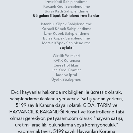
İzmir Kedi Sahiplendirme
Kocaeli Kedi Sahiplendirme
Bursa Kedi Sahiplendirme
Bölgelere Köpek Sahiplendirme İlanları
İstanbul Köpek Sahiplendirme
Kocaeli Köpek Sahiplendirme
İzmir Köpek Sahiplendirme
Bursa Köpek Sahiplendirme
Mersin Köpek Sahiplendirme
Sayfalar
Gizlilik Politikasi
KVKK Koruması
Çerez Politikası
İlan Kredi Fiyatları
İade ve İptal
Üyelik Sözleşmesi
Evcil hayvanlar hakkında ırk bilgileri ile ücretsiz olarak,
sahiplendirme ilanlarına yer veririz. Satış yapan yerlerin,
5199 sayılı Kanuna dayalı olarak GIDA, TARIM ve
HAYVANCILIK BAKANLIĞI Ruhsat ve Kontrollerine tabi
olması gerekiyor. petyasam.com olarak "hayvan satışı,
üretimi, aracılık, bulundurma veya komisyonculuk"
yapmamaktayız. 5199 sayılı Hayvanları Koruma