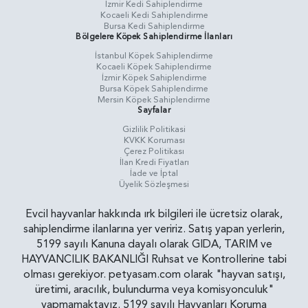
İzmir Kedi Sahiplendirme
Kocaeli Kedi Sahiplendirme
Bursa Kedi Sahiplendirme
Bölgelere Köpek Sahiplendirme İlanları
İstanbul Köpek Sahiplendirme
Kocaeli Köpek Sahiplendirme
İzmir Köpek Sahiplendirme
Bursa Köpek Sahiplendirme
Mersin Köpek Sahiplendirme
Sayfalar
Gizlilik Politikasi
KVKK Koruması
Çerez Politikası
İlan Kredi Fiyatları
İade ve İptal
Üyelik Sözleşmesi
Evcil hayvanlar hakkında ırk bilgileri ile ücretsiz olarak,
sahiplendirme ilanlarına yer veririz. Satış yapan yerlerin,
5199 sayılı Kanuna dayalı olarak GIDA, TARIM ve
HAYVANCILIK BAKANLIĞI Ruhsat ve Kontrollerine tabi
olması gerekiyor. petyasam.com olarak "hayvan satışı,
üretimi, aracılık, bulundurma veya komisyonculuk"
yapmamaktayız. 5199 sayılı Hayvanları Koruma