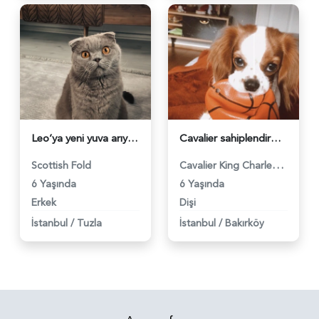
Leo’ya yeni yuva arıyoruz - 3924
Cavalier sahiplendirme - 2781
Cavalier King Charles Spaniel
Scottish Fold
6 Yaşında
6 Yaşında
Erkek
Dişi
İstanbul
/
Tuzla
İstanbul
/
Bakırköy