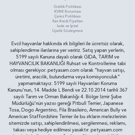
Gizlilik Politikasi
KVKK Koruması
Çerez Politikası
İlan Kredi Fiyatları
İade ve İptal
Üyelik Sözleşmesi
Evcil hayvanlar hakkında ırk bilgileri ile ücretsiz olarak,
sahiplendirme ilanlarına yer veririz. Satış yapan yerlerin,
5199 sayılı Kanuna dayalı olarak GIDA, TARIM ve
HAYVANCILIK BAKANLIĞI Ruhsat ve Kontrollerine tabi
olması gerekiyor. petyasam.com olarak "hayvan satışı,
üretimi, aracılık, bulundurma veya komisyonculuk"
yapmamaktayız. 5199 sayılı Hayvanları Koruma
Kanunu'nun, 14. Madde L Bendi ve 22.10.2014 tarihli 367
sayılı Tarım ve Orman Bakanlığı 4. Bölge İzmir Şube
Müdürlüğü'nün yazısı gereği Pitbull Terrier, Japanese
Tosa, Dogo Argentino, Fila Brasileiro, American Bully ve
American Staffordshire Terrier ile bu ırkların melezlerinin
sitemizde satışı, sahiplendirilmesi, sergilenmesi, reklamı,
takası veya hediye edilmesi yasaktır. petyasam.com