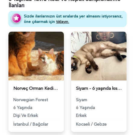
İlanları
Sizde ilanlarınızın üst sıralarda yer almasını istiyorsanız,
öne çıkarmak için
tıklayın.
Norveç Orman Kedisi İkizler yuva arıyor çok acil - 4717
Siyam - 6 yaşında kısırlaştırılmış Ücretsiz - 4539
Norwegian Forest
Siyam
6 Yaşında
6 Yaşında
Dişi Ve Erkek
Erkek
İstanbul
/
Bağcılar
Kocaeli
/
Gebze