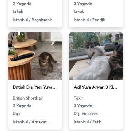
3 Yaşında
3 Yaşında
Erkek
Erkek
İstanbul
/
Başakşehir
İstanbul
/
Pendik
British Dişi Yeni Yuva Arıyor - 4429
Acil Yuva Arıyan 3 Kişilik Tekir-Kırma Kısırlaştırılmış Kedi Ailesi - 4383
British Shorthair
Tekir
3 Yaşında
3 Yaşında
Dişi
Dişi Ve Erkek
İstanbul
/
Arnavutköy
İstanbul
/
Fatih