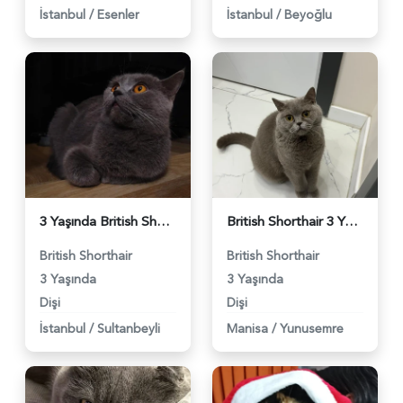
İstanbul
/
Esenler
İstanbul
/
Beyoğlu
3 Yaşında British Shorthair Kedim Yuva Arıyor - 4913
British Shorthair 3 Yaşında Yuva Arıyor - 4804
British Shorthair
British Shorthair
3 Yaşında
3 Yaşında
Dişi
Dişi
İstanbul
/
Sultanbeyli
Manisa
/
Yunusemre