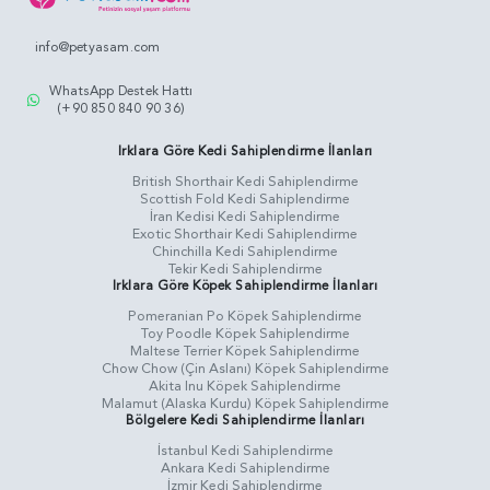
info@petyasam.com
WhatsApp Destek Hattı
(+90 850 840 90 36)
Irklara Göre Kedi Sahiplendirme İlanları
British Shorthair Kedi Sahiplendirme
Scottish Fold Kedi Sahiplendirme
İran Kedisi Kedi Sahiplendirme
Exotic Shorthair Kedi Sahiplendirme
Chinchilla Kedi Sahiplendirme
Tekir Kedi Sahiplendirme
Irklara Göre Köpek Sahiplendirme İlanları
Pomeranian Po Köpek Sahiplendirme
Toy Poodle Köpek Sahiplendirme
Maltese Terrier Köpek Sahiplendirme
Chow Chow (Çin Aslanı) Köpek Sahiplendirme
Akita Inu Köpek Sahiplendirme
Malamut (Alaska Kurdu) Köpek Sahiplendirme
Bölgelere Kedi Sahiplendirme İlanları
İstanbul Kedi Sahiplendirme
Ankara Kedi Sahiplendirme
İzmir Kedi Sahiplendirme