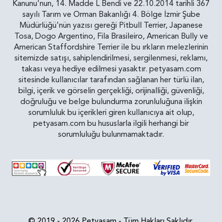
Kanunu'nun, 14. Madde L Bendi ve 22.10.2014 tarihli 367
sayılı Tarım ve Orman Bakanlığı 4. Bölge İzmir Şube
Müdürlüğü'nün yazısı gereği Pitbull Terrier, Japanese
Tosa, Dogo Argentino, Fila Brasileiro, American Bully ve
American Staffordshire Terrier ile bu ırkların melezlerinin
sitemizde satışı, sahiplendirilmesi, sergilenmesi, reklamı,
takası veya hediye edilmesi yasaktır. petyasam.com
sitesinde kullanıcılar tarafından sağlanan her türlü ilan,
bilgi, içerik ve görselin gerçekliği, orijinalliği, güvenliği,
doğruluğu ve belge bulundurma zorunluluğuna ilişkin
sorumluluk bu içerikleri giren kullanıcıya ait olup,
petyasam.com bu hususlarla ilgili herhangi bir
sorumluluğu bulunmamaktadır.
© 2019 - 2026 Petyasam - Tüm Hakları Saklıdır.