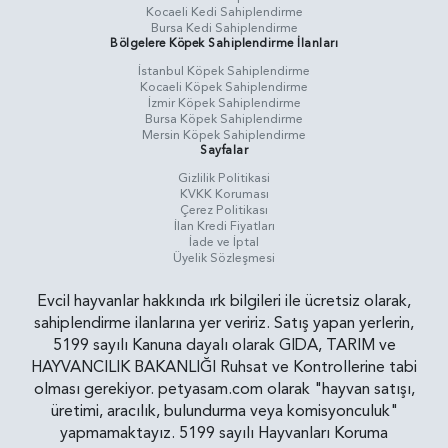
Kocaeli Kedi Sahiplendirme
Bursa Kedi Sahiplendirme
Bölgelere Köpek Sahiplendirme İlanları
İstanbul Köpek Sahiplendirme
Kocaeli Köpek Sahiplendirme
İzmir Köpek Sahiplendirme
Bursa Köpek Sahiplendirme
Mersin Köpek Sahiplendirme
Sayfalar
Gizlilik Politikasi
KVKK Koruması
Çerez Politikası
İlan Kredi Fiyatları
İade ve İptal
Üyelik Sözleşmesi
Evcil hayvanlar hakkında ırk bilgileri ile ücretsiz olarak,
sahiplendirme ilanlarına yer veririz. Satış yapan yerlerin,
5199 sayılı Kanuna dayalı olarak GIDA, TARIM ve
HAYVANCILIK BAKANLIĞI Ruhsat ve Kontrollerine tabi
olması gerekiyor. petyasam.com olarak "hayvan satışı,
üretimi, aracılık, bulundurma veya komisyonculuk"
yapmamaktayız. 5199 sayılı Hayvanları Koruma