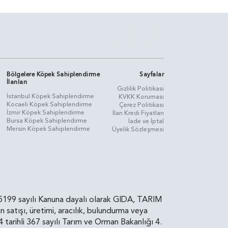
Bölgelere Köpek Sahiplendirme
Sayfalar
İlanları
Gizlilik Politikasi
İstanbul Köpek Sahiplendirme
KVKK Koruması
Kocaeli Köpek Sahiplendirme
Çerez Politikası
İzmir Köpek Sahiplendirme
İlan Kredi Fiyatları
Bursa Köpek Sahiplendirme
İade ve İptal
Mersin Köpek Sahiplendirme
Üyelik Sözleşmesi
rin, 5199 sayılı Kanuna dayalı olarak GIDA, TARIM
atışı, üretimi, aracılık, bulundurma veya
arihli 367 sayılı Tarım ve Orman Bakanlığı 4.