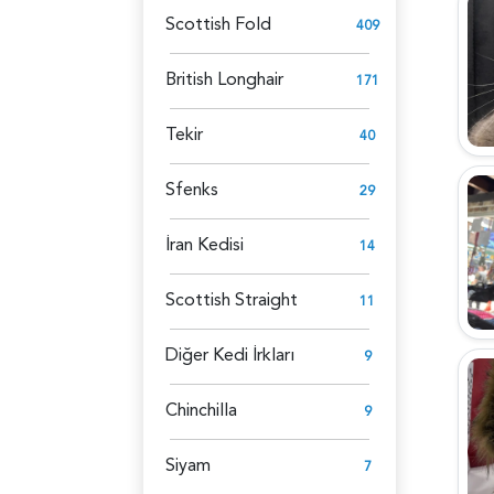
Scottish Fold
409
British Longhair
171
Tekir
40
Sfenks
29
İran Kedisi
14
Scottish Straight
11
Diğer Kedi İrkları
9
Chinchilla
9
Siyam
7