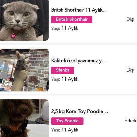
Britsh Shorthair 11 Aylık Dişi - 5752
Dişi
British Shorthair
11 Aylık
Yaşı:
Kaliteli özel yavrumuz yeni yuvasını bekliyor - 4993
Dişi
Sfenks
11 Aylık
Yaşı:
2,5 kg Kore Toy Poodle Red Brown oğluma çiftleştirmek için dişi toy Poodle arıyoruz - 4256
Erkek
Toy Poodle
11 Aylık
Yaşı: