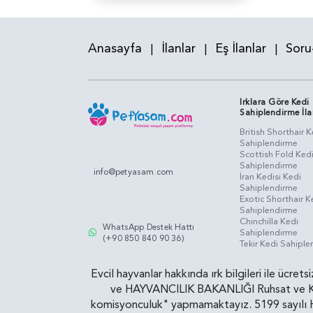
Anasayfa
İlanlar
Eş İlanlar
Soru
|
|
|
Irklara Göre Kedi
Sahiplendirme İla
British Shorthair K
Sahiplendirme
Scottish Fold Ked
Sahiplendirme
info@petyasam.com
İran Kedisi Kedi
Sahiplendirme
Exotic Shorthair K
Sahiplendirme
Chinchilla Kedi
WhatsApp Destek Hattı
Sahiplendirme
(+90 850 840 90 36)
Tekir Kedi Sahipl
Evcil hayvanlar hakkında ırk bilgileri ile ücret
ve HAYVANCILIK BAKANLIĞI Ruhsat ve Kontr
komisyonculuk" yapmamaktayız. 5199 sayılı Ha