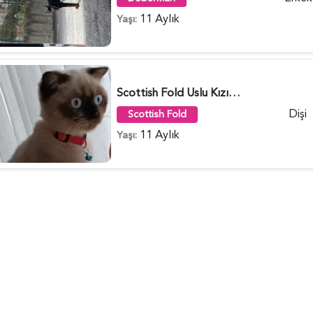
11 Aylık
Yaşı:
Scottish Fold Uslu Kızım Lıly Yuva Arıyor - 1504
Dişi
Scottish Fold
11 Aylık
Yaşı: