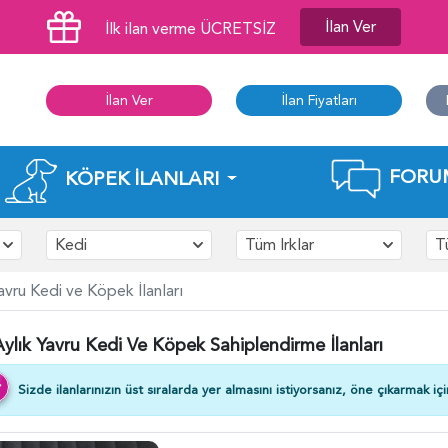
İlan Ver
İlk ilan verme ÜCRETSİZ
İlan Ver
İlan Fiyatları
FORU
KÖPEK İLANLARI
Kedi
Tüm Irklar
T
avru Kedi ve Köpek İlanları
ylık Yavru Kedi Ve Köpek Sahiplendirme İlanları
Sizde ilanlarınızın üst sıralarda yer almasını istiyorsanız, öne çıkarmak iç