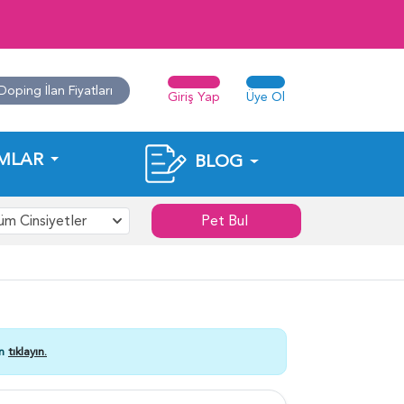
Doping İlan Fiyatları
Giriş Yap
Üye Ol
MLAR
BLOG
üm Cinsiyetler
Pet Bul
in
tıklayın.