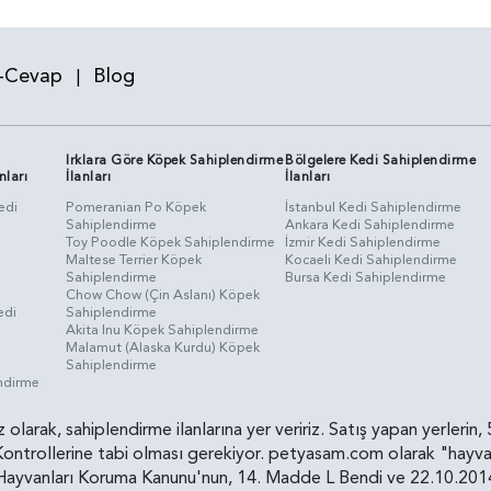
-Cevap
Blog
|
Irklara Göre Köpek Sahiplendirme
Bölgelere Kedi Sahiplendirme
nları
İlanları
İlanları
edi
Pomeranian Po Köpek
İstanbul Kedi Sahiplendirme
Sahiplendirme
Ankara Kedi Sahiplendirme
i
Toy Poodle Köpek Sahiplendirme
İzmir Kedi Sahiplendirme
Maltese Terrier Köpek
Kocaeli Kedi Sahiplendirme
Sahiplendirme
Bursa Kedi Sahiplendirme
Chow Chow (Çin Aslanı) Köpek
edi
Sahiplendirme
Akita Inu Köpek Sahiplendirme
Malamut (Alaska Kurdu) Köpek
Sahiplendirme
endirme
siz olarak, sahiplendirme ilanlarına yer veririz. Satış yapan yerle
ollerine tabi olması gerekiyor. petyasam.com olarak "hayvan s
yvanları Koruma Kanunu'nun, 14. Madde L Bendi ve 22.10.2014 t