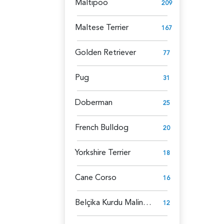
Maltipoo
209
Maltese Terrier
167
Golden Retriever
77
Pug
31
Doberman
25
French Bulldog
20
Yorkshire Terrier
18
Cane Corso
16
Belçika Kurdu Malinois
12