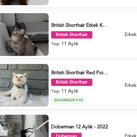
British Shorthair Erkek Kısır 8aylık - 3965
Erkek
British Shorthair
11 Aylık
Yaşı:
British Shorthair Red Point 2 Aylık Erkek - 2727
British Shorthair
Erkek
11 Aylık
Yaşı:
GÜVENILIR ÜYE
Doberman 12 Aylık - 2022
Erkek
Doberman