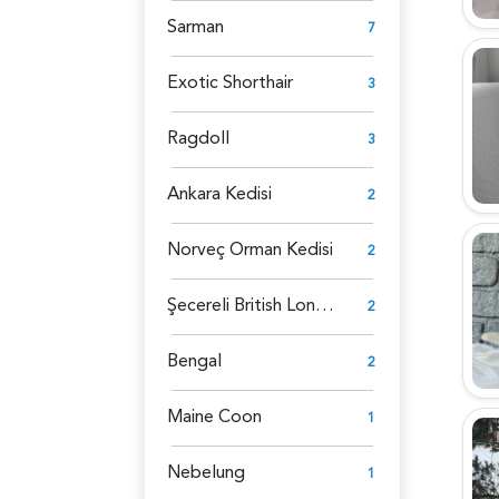
Sarman
7
Exotic Shorthair
3
Ragdoll
3
Ankara Kedisi
2
Norveç Orman Kedisi
2
Şecereli British Longhair
2
Bengal
2
Maine Coon
1
Nebelung
1