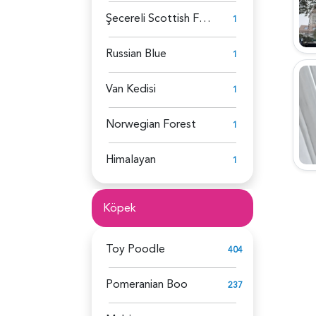
Şecereli Scottish Fold
1
Russian Blue
1
Van Kedisi
1
Norwegian Forest
1
Himalayan
1
Köpek
Toy Poodle
404
Pomeranian Boo
237