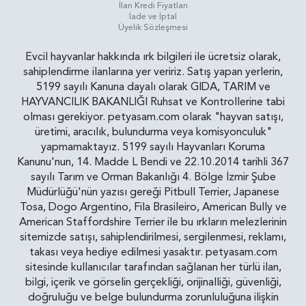
İlan Kredi Fiyatları
İade ve İptal
Üyelik Sözleşmesi
Evcil hayvanlar hakkında ırk bilgileri ile ücretsiz olarak,
sahiplendirme ilanlarına yer veririz. Satış yapan yerlerin,
5199 sayılı Kanuna dayalı olarak GIDA, TARIM ve
HAYVANCILIK BAKANLIĞI Ruhsat ve Kontrollerine tabi
olması gerekiyor. petyasam.com olarak "hayvan satışı,
üretimi, aracılık, bulundurma veya komisyonculuk"
yapmamaktayız. 5199 sayılı Hayvanları Koruma
Kanunu'nun, 14. Madde L Bendi ve 22.10.2014 tarihli 367
sayılı Tarım ve Orman Bakanlığı 4. Bölge İzmir Şube
Müdürlüğü'nün yazısı gereği Pitbull Terrier, Japanese
Tosa, Dogo Argentino, Fila Brasileiro, American Bully ve
American Staffordshire Terrier ile bu ırkların melezlerinin
sitemizde satışı, sahiplendirilmesi, sergilenmesi, reklamı,
takası veya hediye edilmesi yasaktır. petyasam.com
sitesinde kullanıcılar tarafından sağlanan her türlü ilan,
bilgi, içerik ve görselin gerçekliği, orijinalliği, güvenliği,
doğruluğu ve belge bulundurma zorunluluğuna ilişkin