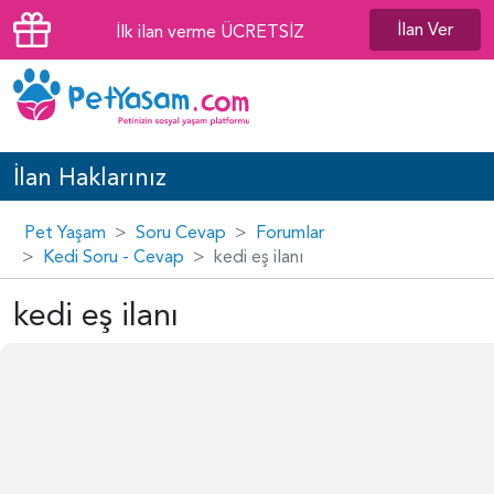
İlan Ver
İlk ilan verme ÜCRETSİZ
İlan Haklarınız
Pet Yaşam
Soru Cevap
Forumlar
Kedi Soru - Cevap
kedi eş ilanı
kedi eş ilanı