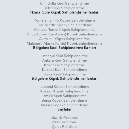
Chinchilla Kedi Sahiplendirme
Tekir Kedi Sahiplendirme
Irklara Göre Köpek Sahiplendirme İlanları
Pomeranian Po Köpek Sahiplendirme
Toy Poodle Köpek Sahiplendirme
Maltese Terrier Köpek Sahiplendirme
Chow Chow (Çin Aslanı) Köpek Sahiplendirme
Akita Inu Köpek Sahiplendirme
Malamut (Alaska Kurdu) Köpek Sahiplendirme
Bölgelere Kedi Sahiplendirme İlanları
İstanbul Kedi Sahiplendirme
Ankara Kedi Sahiplendirme
İzmir Kedi Sahiplendirme
Kocaeli Kedi Sahiplendirme
Bursa Kedi Sahiplendirme
Bölgelere Köpek Sahiplendirme İlanları
İstanbul Köpek Sahiplendirme
Kocaeli Köpek Sahiplendirme
İzmir Köpek Sahiplendirme
Bursa Köpek Sahiplendirme
Mersin Köpek Sahiplendirme
Sayfalar
Gizlilik Politikasi
KVKK Koruması
Çerez Politikası