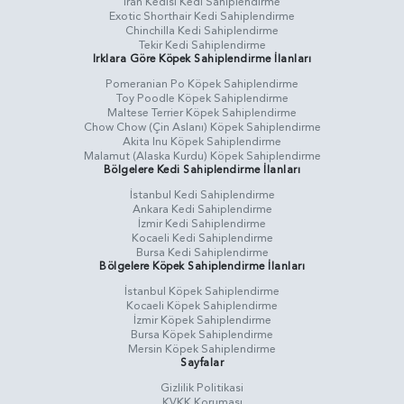
İran Kedisi Kedi Sahiplendirme
Exotic Shorthair Kedi Sahiplendirme
Chinchilla Kedi Sahiplendirme
Tekir Kedi Sahiplendirme
Irklara Göre Köpek Sahiplendirme İlanları
Pomeranian Po Köpek Sahiplendirme
Toy Poodle Köpek Sahiplendirme
Maltese Terrier Köpek Sahiplendirme
Chow Chow (Çin Aslanı) Köpek Sahiplendirme
Akita Inu Köpek Sahiplendirme
Malamut (Alaska Kurdu) Köpek Sahiplendirme
Bölgelere Kedi Sahiplendirme İlanları
İstanbul Kedi Sahiplendirme
Ankara Kedi Sahiplendirme
İzmir Kedi Sahiplendirme
Kocaeli Kedi Sahiplendirme
Bursa Kedi Sahiplendirme
Bölgelere Köpek Sahiplendirme İlanları
İstanbul Köpek Sahiplendirme
Kocaeli Köpek Sahiplendirme
İzmir Köpek Sahiplendirme
Bursa Köpek Sahiplendirme
Mersin Köpek Sahiplendirme
Sayfalar
Gizlilik Politikasi
KVKK Koruması