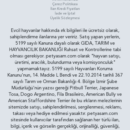
Çerez Politikası
İlan Kredi Fiyatları
İade ve İptal
Üyelik Sözleşmesi
Evcil hayvanlar hakkında ırk bilgileri ile ücretsiz olarak,
sahiplendirme ilanlarına yer veririz. Satış yapan yerlerin,
5199 sayılı Kanuna dayalı olarak GIDA, TARIM ve
HAYVANCILIK BAKANLIĞI Ruhsat ve Kontrollerine tabi
olması gerekiyor. petyasam.com olarak "hayvan satışı,
üretimi, aracılık, bulundurma veya komisyonculuk"
yapmamaktayız. 5199 sayılı Hayvanları Koruma
Kanunu'nun, 14. Madde L Bendi ve 22.10.2014 tarihli 367
sayılı Tarım ve Orman Bakanlığı 4. Bölge İzmir Şube
Müdürlüğü'nün yazısı gereği Pitbull Terrier, Japanese
Tosa, Dogo Argentino, Fila Brasileiro, American Bully ve
American Staffordshire Terrier ile bu ırkların melezlerinin
sitemizde satışı, sahiplendirilmesi, sergilenmesi, reklamı,
takası veya hediye edilmesi yasaktır. petyasam.com
sitesinde kullanıcılar tarafından sağlanan her türlü ilan,
bilgi, içerik ve görselin gerçekliği, orijinalliği, güvenliği,