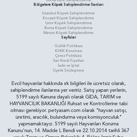
Bursa Kedi Sahiplendirme
Bölgelere Köpek Sahiplendirme İlanları
İstanbul Köpek Sahiplendirme
Kocaeli Köpek Sahiplendirme
İzmir Köpek Sahiplendirme
Bursa Köpek Sahiplendirme
Mersin Köpek Sahiplendirme
Sayfalar
Gizlilik Politikasi
KVKK Koruması
Çerez Politikası
İlan Kredi Fiyatları
İade ve İptal
Üyelik Sözleşmesi
Evcil hayvanlar hakkında ırk bilgileri ile ücretsiz olarak,
sahiplendirme ilanlarına yer veririz. Satış yapan yerlerin,
5199 sayılı Kanuna dayalı olarak GIDA, TARIM ve
HAYVANCILIK BAKANLIĞI Ruhsat ve Kontrollerine tabi
olması gerekiyor. petyasam.com olarak "hayvan satışı,
üretimi, aracılık, bulundurma veya komisyonculuk"
yapmamaktayız. 5199 sayılı Hayvanları Koruma
Kanunu'nun, 14. Madde L Bendi ve 22.10.2014 tarihli 367