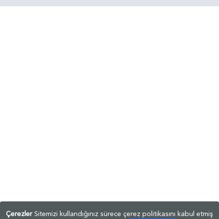
Çerezler
Sitemizi kullandığınız sürece çerez politikasını kabul etmiş