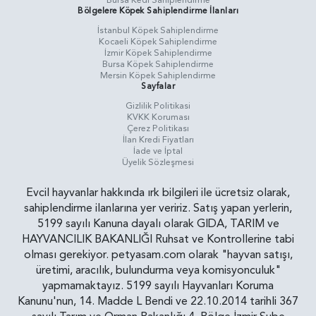
Bölgelere Köpek Sahiplendirme İlanları
İstanbul Köpek Sahiplendirme
Kocaeli Köpek Sahiplendirme
İzmir Köpek Sahiplendirme
Bursa Köpek Sahiplendirme
Mersin Köpek Sahiplendirme
Sayfalar
Gizlilik Politikasi
KVKK Koruması
Çerez Politikası
İlan Kredi Fiyatları
İade ve İptal
Üyelik Sözleşmesi
Evcil hayvanlar hakkında ırk bilgileri ile ücretsiz olarak,
sahiplendirme ilanlarına yer veririz. Satış yapan yerlerin,
5199 sayılı Kanuna dayalı olarak GIDA, TARIM ve
HAYVANCILIK BAKANLIĞI Ruhsat ve Kontrollerine tabi
olması gerekiyor. petyasam.com olarak "hayvan satışı,
üretimi, aracılık, bulundurma veya komisyonculuk"
yapmamaktayız. 5199 sayılı Hayvanları Koruma
Kanunu'nun, 14. Madde L Bendi ve 22.10.2014 tarihli 367