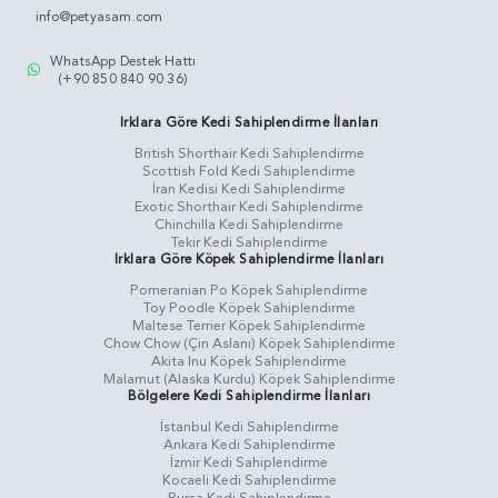
info@petyasam.com
WhatsApp Destek Hattı
(+90 850 840 90 36)
Irklara Göre Kedi Sahiplendirme İlanları
British Shorthair Kedi Sahiplendirme
Scottish Fold Kedi Sahiplendirme
İran Kedisi Kedi Sahiplendirme
Exotic Shorthair Kedi Sahiplendirme
Chinchilla Kedi Sahiplendirme
Tekir Kedi Sahiplendirme
Irklara Göre Köpek Sahiplendirme İlanları
Pomeranian Po Köpek Sahiplendirme
Toy Poodle Köpek Sahiplendirme
Maltese Terrier Köpek Sahiplendirme
Chow Chow (Çin Aslanı) Köpek Sahiplendirme
Akita Inu Köpek Sahiplendirme
Malamut (Alaska Kurdu) Köpek Sahiplendirme
Bölgelere Kedi Sahiplendirme İlanları
İstanbul Kedi Sahiplendirme
Ankara Kedi Sahiplendirme
İzmir Kedi Sahiplendirme
Kocaeli Kedi Sahiplendirme
Bursa Kedi Sahiplendirme