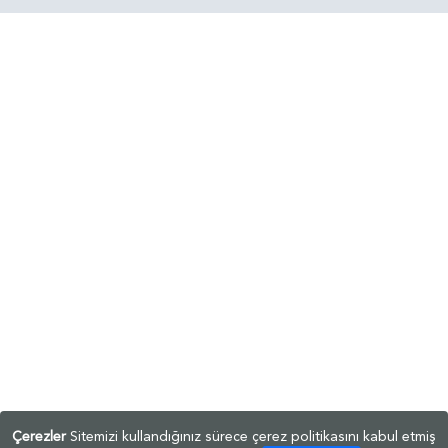
Çerezler
Sitemizi kullandığınız sürece çerez politikasını kabul etmiş