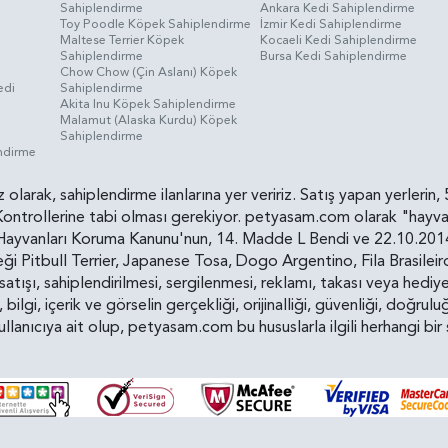
Sahiplendirme
Ankara Kedi Sahiplendirme
i
Toy Poodle Köpek Sahiplendirme
İzmir Kedi Sahiplendirme
Maltese Terrier Köpek
Kocaeli Kedi Sahiplendirme
Sahiplendirme
Bursa Kedi Sahiplendirme
Chow Chow (Çin Aslanı) Köpek
edi
Sahiplendirme
Akita Inu Köpek Sahiplendirme
Malamut (Alaska Kurdu) Köpek
Sahiplendirme
endirme
siz olarak, sahiplendirme ilanlarına yer veririz. Satış yapan yerle
ollerine tabi olması gerekiyor. petyasam.com olarak "hayvan s
yvanları Koruma Kanunu'nun, 14. Madde L Bendi ve 22.10.2014 t
i Pitbull Terrier, Japanese Tosa, Dogo Argentino, Fila Brasilei
e satışı, sahiplendirilmesi, sergilenmesi, reklamı, takası veya he
n, bilgi, içerik ve görselin gerçekliği, orijinalliği, güvenliği, doğr
kullanıcıya ait olup, petyasam.com bu hususlarla ilgili herhangi 