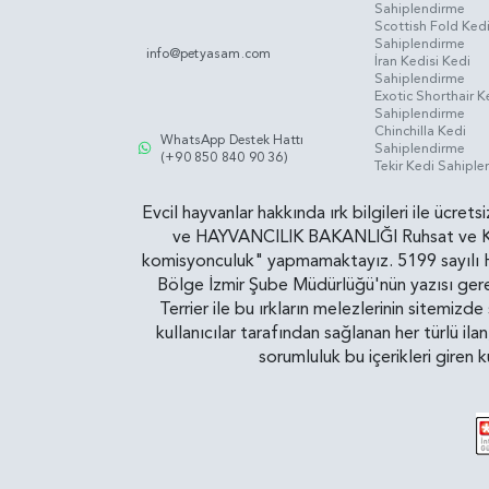
Sahiplendirme
Scottish Fold Ked
Sahiplendirme
info@petyasam.com
İran Kedisi Kedi
Sahiplendirme
Exotic Shorthair K
Sahiplendirme
Chinchilla Kedi
WhatsApp Destek Hattı
Sahiplendirme
(+90 850 840 90 36)
Tekir Kedi Sahipl
Evcil hayvanlar hakkında ırk bilgileri ile ücret
ve HAYVANCILIK BAKANLIĞI Ruhsat ve Kontr
komisyonculuk" yapmamaktayız. 5199 sayılı Ha
Bölge İzmir Şube Müdürlüğü'nün yazısı gereğ
Terrier ile bu ırkların melezlerinin sitemizd
kullanıcılar tarafından sağlanan her türlü ila
sorumluluk bu içerikleri giren 