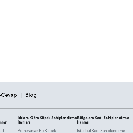
-Cevap
Blog
|
Irklara Göre Köpek Sahiplendirme
Bölgelere Kedi Sahiplendirme
nları
İlanları
İlanları
edi
Pomeranian Po Köpek
İstanbul Kedi Sahiplendirme