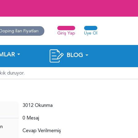
Doping İlan Fiyatları
Giriş Yap
Üye Ol
MLAR
BLOG
kık duruyor.
3012 Okunma
0 Mesaj
ın
Cevap Verilmemiş