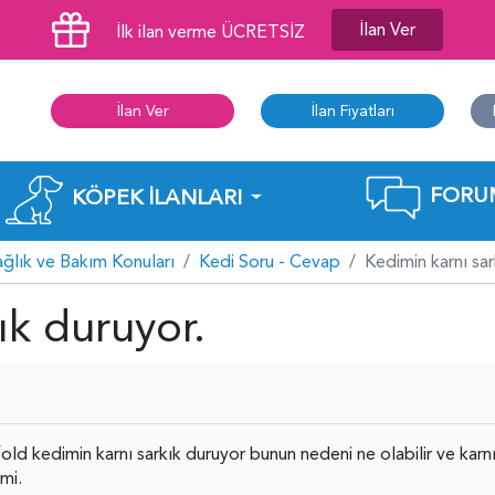
İlan Ver
İlk ilan verme ÜCRETSİZ
İlan Ver
İlan Fiyatları
FORU
KÖPEK İLANLARI
ağlık ve Bakım Konuları
Kedi Soru - Cevap
Kedimin karnı sar
ık duruyor.
fold kedimin karnı sarkık duruyor bunun nedeni ne olabilir ve karn
 mi.