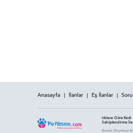
Anasayfa
İlanlar
Eş İlanlar
Soru
|
|
|
Irklara Göre Kedi
Sahiplendirme İla
British Shorthair K