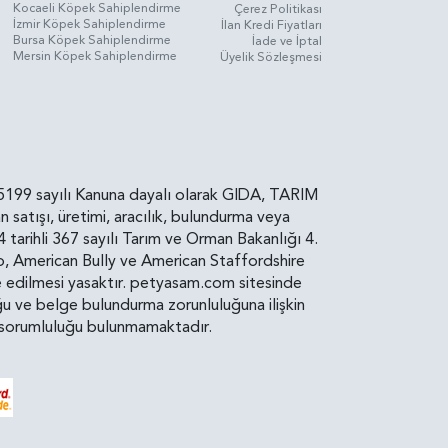
Kocaeli Köpek Sahiplendirme
Çerez Politikası
İzmir Köpek Sahiplendirme
İlan Kredi Fiyatları
Bursa Köpek Sahiplendirme
İade ve İptal
Mersin Köpek Sahiplendirme
Üyelik Sözleşmesi
rin, 5199 sayılı Kanuna dayalı olarak GIDA, TARIM
atışı, üretimi, aracılık, bulundurma veya
arihli 367 sayılı Tarım ve Orman Bakanlığı 4.
ro, American Bully ve American Staffordshire
diye edilmesi yasaktır. petyasam.com sitesinde
uluğu ve belge bulundurma zorunluluğuna ilişkin
bir sorumluluğu bulunmamaktadır.