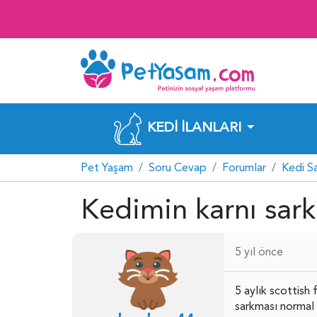
KEDI İLANLARI
Pet Yaşam
Soru Cevap
Forumlar
Kedi S
Kedimin karnı sark
5 yıl önce
5 aylık scottish 
sarkması normal